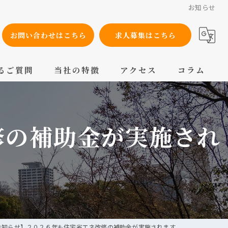
お知らせ
お問い合わせはこちら
求人募集はこちら
るご質問
当社の特徴
アクセス
コラム
設備工事
修の補助金が実施され
内装工事
メンテナンス
配管工事
交換
お知らせ】２０２６年も住宅省エネ改修の補助金が実施されます。