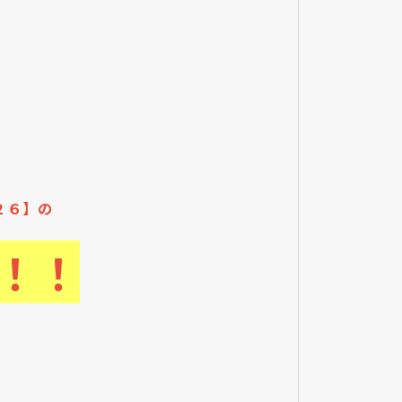
２６】の
！！