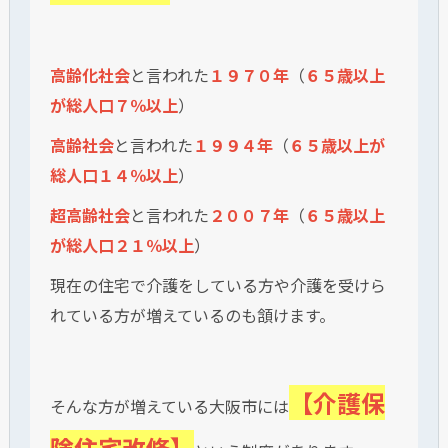
高齢化社会
と言われた
１９７０年
（
６５歳以上
が総人口７％以上
）
高齢社会
と言われた
１９９４年
（
６５歳以上が
総人口１４％以上
）
超高齢社会
と言われた
２００７年
（
６５歳以上
が総人口２１％以上
）
現在の住宅で介護をしている方や介護を受けら
れている方が増えているのも頷けます。
【介護保
そんな方が増えている大阪市には
険住宅改修】