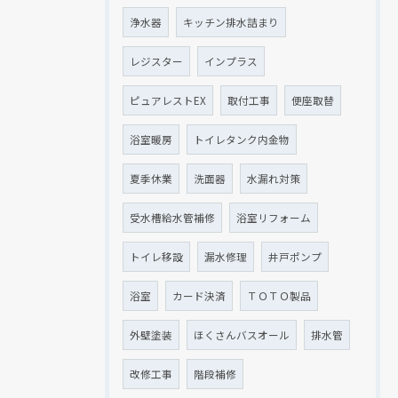
浄水器
キッチン排水詰まり
レジスター
インプラス
ピュアレストEX
取付工事
便座取替
浴室暖房
トイレタンク内金物
夏季休業
洗面器
水漏れ対策
受水槽給水管補修
浴室リフォーム
トイレ移設
漏水修理
井戸ポンプ
浴室
カード決済
ＴＯＴＯ製品
外壁塗装
ほくさんバスオール
排水管
改修工事
階段補修