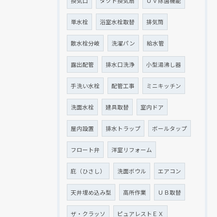
換気口
ダクト換気扇
ＵＶ除菌機能
単水栓
浴室水栓取替
排気筒
散水栓分岐
洗濯パン
給水管
露出配管
排水口洗浄
小型湯沸し器
手洗い水栓
配管工事
ミニキッチン
洗面水栓
建具取替
室内ドア
屋内設置
排水トラップ
ボールタップ
フロート弁
洋室リフォーム
庇（ひさし）
洗面ボウル
エアコン
天井埋め込み型
高所作業
ＵＢ取替
ザ・クラッソ
ピュアレストＥＸ