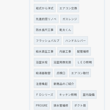
和式から洋式
エアコン交換
先進的窓リノベ
ガスレンジ
防水長尺工事
乾太くん
フラッシュバルブ
ハンドルレバー
給水直圧工事
内装工事
配管補修
浴室水栓
浴室用換気扇
ＬＥＤ照明
給湯器取替
点検口
エアコン取付
注意喚起
新商品のご紹介
ＦＤシリーズ
キッチン照明
室内設備
PROGRE
排水管補修
ダクト扇