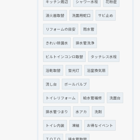
キッチン周辺
シャワー水栓
花粉症
消火器取替
洗面用蛇口
サビ止め
リフォームの目安
雨水管
きれい除菌水
排水管洗浄
ビルトインコンロ取替
タッチレス水栓
浴乾取替
蛍光灯
浴室換気扇
流し台
ボールバルブ
トイレリフォーム
給水管補修
洗面台
排水管つまり
水アカ
洗剤
トイレ内装
凍結
お得なイベント
ＴＯＴＯ
排水管取替