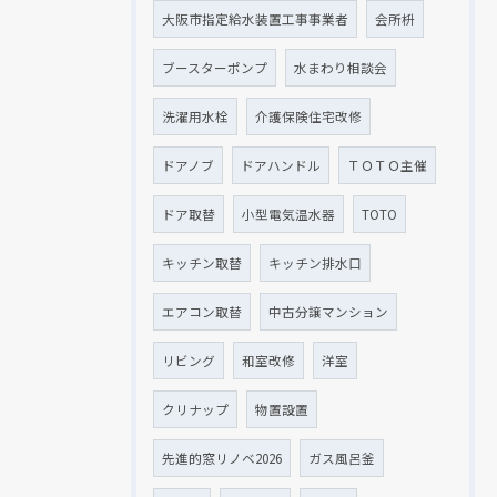
大阪市指定給水装置工事事業者
会所枡
ブースターポンプ
水まわり相談会
洗濯用水栓
介護保険住宅改修
ドアノブ
ドアハンドル
ＴＯＴＯ主催
ドア取替
小型電気温水器
TOTO
キッチン取替
キッチン排水口
エアコン取替
中古分譲マンション
リビング
和室改修
洋室
クリナップ
物置設置
先進的窓リノベ2026
ガス風呂釜