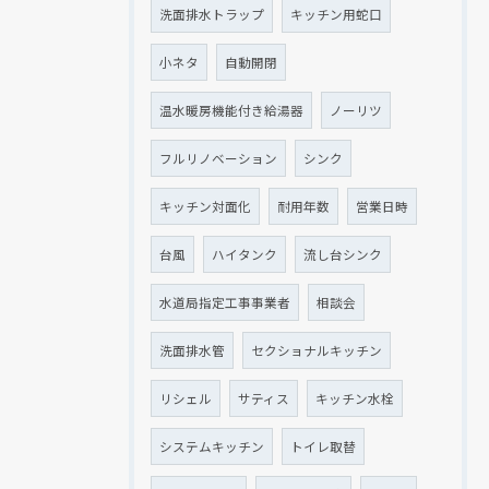
洗面排水トラップ
キッチン用蛇口
小ネタ
自動開閉
温水暖房機能付き給湯器
ノーリツ
フルリノベーション
シンク
キッチン対面化
耐用年数
営業日時
台風
ハイタンク
流し台シンク
水道局指定工事事業者
相談会
洗面排水管
セクショナルキッチン
リシェル
サティス
キッチン水栓
システムキッチン
トイレ取替