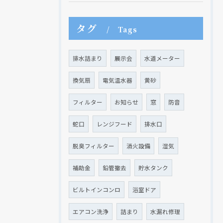
タグ
Tags
排水詰まり
展示会
水道メーター
換気扇
電気温水器
黄砂
フィルター
お知らせ
窓
防音
蛇口
レンジフード
排水口
脱臭フィルター
消火設備
湿気
補助金
鉛管撤去
貯水タンク
ビルトインコンロ
浴室ドア
エアコン洗浄
詰まり
水漏れ修理