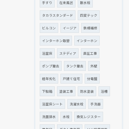
手すり
在来風呂
散水栓
タカラスタンダード
四変テック
ビルコン
イージア
鉄柵補修
インターホン取替
インターホン
浴室床
ステディア
直圧工事
ポンプ撤去
タンク撤去
外壁
経年劣化
戸建て住宅
分電盤
下駄箱
塗装工事
防水塗装
浴槽
浴室床シート
洗濯水栓
手洗器
洗面排水
水栓
換気レジスター