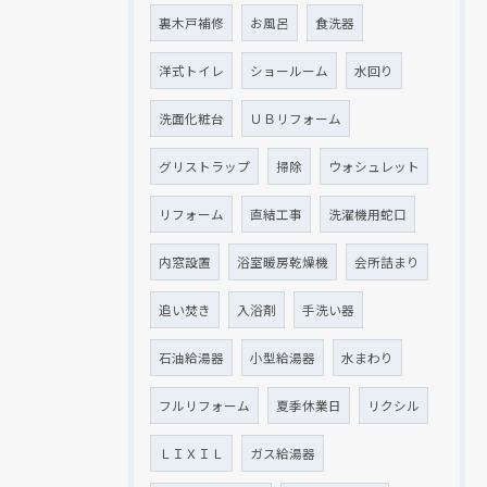
裏木戸補修
お風呂
食洗器
洋式トイレ
ショールーム
水回り
洗面化粧台
ＵＢリフォーム
グリストラップ
掃除
ウォシュレット
リフォーム
直結工事
洗濯機用蛇口
内窓設置
浴室暖房乾燥機
会所詰まり
追い焚き
入浴剤
手洗い器
石油給湯器
小型給湯器
水まわり
フルリフォーム
夏季休業日
リクシル
ＬＩＸＩＬ
ガス給湯器