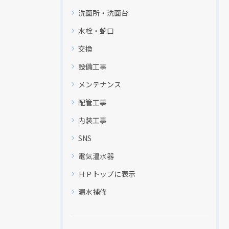
洗面所・洗面台
水栓・蛇口
交換
設備工事
クリックでチラシのページにジャンプします
メンテナンス
配管工事
内装工事
SNS
電気温水器
ＨＰトップに表示
漏水補修