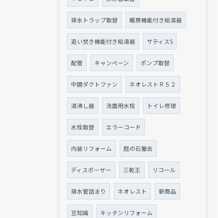
排水トラップ取替
暖房機能付き給湯器
追い焚き機能付き給湯器
サティスS
配管
キャンペーン
ポンプ取替
中間ダクトファン
ネオレストＲＳ２
湯沸し器
洗面用水栓
トイレ修理
水栓取替
エラーコード
内装リフォーム
庭の石撤去
ディスポーザー
三乾王
リコール
排水管詰まり
ネオレスト
新商品
豆知識
キッチンリフォーム