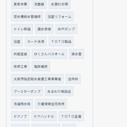
夏季休業
洗面器
水漏れ対策
受水槽給水管補修
浴室リフォーム
トイレ移設
漏水修理
井戸ポンプ
浴室
カード決済
ＴＯＴＯ製品
外壁塗装
ほくさんバスオール
排水管
改修工事
階段補修
大阪市指定給水装置工事事業者
会所枡
ブースターポンプ
水まわり相談会
洗濯用水栓
介護保険住宅改修
ドアノブ
ドアハンドル
ＴＯＴＯ主催