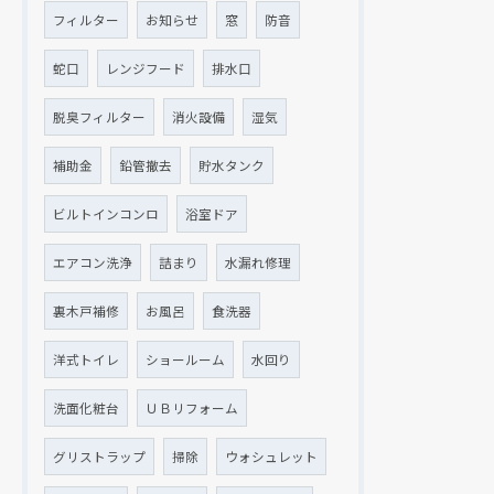
フィルター
お知らせ
窓
防音
蛇口
レンジフード
排水口
脱臭フィルター
消火設備
湿気
補助金
鉛管撤去
貯水タンク
ビルトインコンロ
浴室ドア
エアコン洗浄
詰まり
水漏れ修理
裏木戸補修
お風呂
食洗器
洋式トイレ
ショールーム
水回り
洗面化粧台
ＵＢリフォーム
グリストラップ
掃除
ウォシュレット