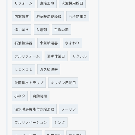
リフォーム
直結工事
洗濯機用蛇口
現在、新聞に入っている折込チラシです。
現在、新聞に入っている折込チラシです。
内窓設置
浴室暖房乾燥機
会所詰まり
追い焚き
入浴剤
手洗い器
石油給湯器
小型給湯器
水まわり
フルリフォーム
夏季休業日
リクシル
ＬＩＸＩＬ
ガス給湯器
洗面排水トラップ
キッチン用蛇口
クリックでチラシのページにジャンプします
クリックでチラシのページにジャンプします
小ネタ
自動開閉
温水暖房機能付き給湯器
ノーリツ
フルリノベーション
シンク