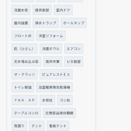
洗面水栓
建具取替
室内ドア
屋内設置
排水トラップ
ボールタップ
フロート弁
洋室リフォーム
庇（ひさし）
洗面ボウル
エアコン
天井埋め込み型
高所作業
ＵＢ取替
ザ・クラッソ
ピュアレストＥＸ
トイレ新設
浴室暖房換気乾燥機
ＹＫＫ ＡＰ
水栓柱
コン柱
テーブルコンロ
交換部品保存期間
雨漏り
テント
看板テント