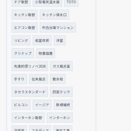
ドア取替
小型電気温水器
TOTO
キッチン取替
キッチン排水口
エアコン取替
中古分譲マンション
リビング
和室改修
洋室
クリナップ
物置設置
先進的窓リノベ2026
ガス風呂釜
手すり
在来風呂
散水栓
タカラスタンダード
四変テック
ビルコン
イージア
鉄柵補修
インターホン取替
インターホン
浴室床
ステディア
直圧工事