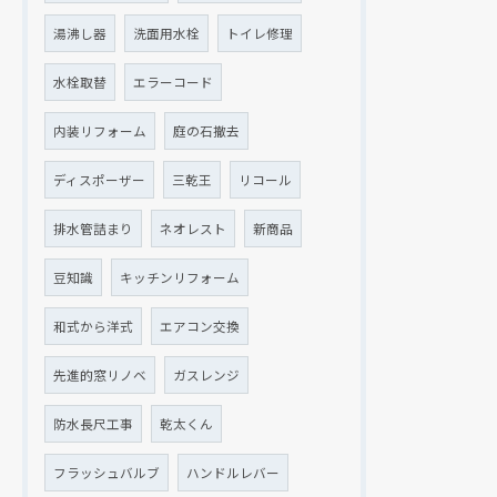
湯沸し器
洗面用水栓
トイレ修理
水栓取替
エラーコード
内装リフォーム
庭の石撤去
ディスポーザー
三乾王
リコール
排水管詰まり
ネオレスト
新商品
豆知識
キッチンリフォーム
和式から洋式
エアコン交換
先進的窓リノベ
ガスレンジ
防水長尺工事
乾太くん
フラッシュバルブ
ハンドルレバー