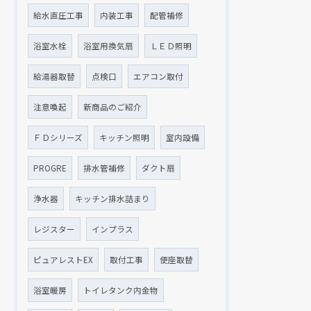
給水直圧工事
内装工事
配管補修
浴室水栓
浴室用換気扇
ＬＥＤ照明
給湯器取替
点検口
エアコン取付
注意喚起
新商品のご紹介
ＦＤシリーズ
キッチン照明
室内設備
PROGRE
排水管補修
ダクト扇
浄水器
キッチン排水詰まり
レジスター
インプラス
ピュアレストEX
取付工事
便座取替
浴室暖房
トイレタンク内金物