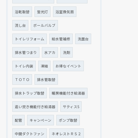
浴乾取替
蛍光灯
浴室換気扇
流し台
ボールバルブ
トイレリフォーム
給水管補修
洗面台
排水管つまり
水アカ
洗剤
トイレ内装
凍結
お得なイベント
ＴＯＴＯ
排水管取替
排水トラップ取替
暖房機能付き給湯器
追い焚き機能付き給湯器
サティスS
配管
キャンペーン
ポンプ取替
中間ダクトファン
ネオレストＲＳ２