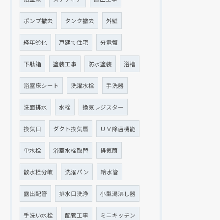
ポンプ撤去
タンク撤去
外壁
経年劣化
戸建て住宅
分電盤
下駄箱
塗装工事
防水塗装
浴槽
浴室床シート
洗濯水栓
手洗器
洗面排水
水栓
換気レジスター
換気口
ダクト換気扇
ＵＶ除菌機能
単水栓
浴室水栓取替
排気筒
散水栓分岐
洗濯パン
給水管
露出配管
排水口洗浄
小型湯沸し器
手洗い水栓
配管工事
ミニキッチン