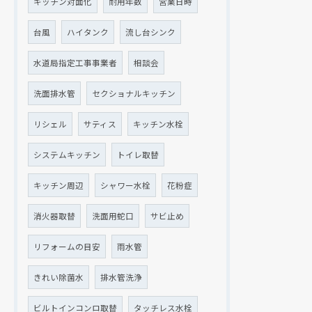
キッチン対面化
耐用年数
営業日時
台風
ハイタンク
流し台シンク
水道局指定工事事業者
相談会
洗面排水管
セクショナルキッチン
リシェル
サティス
キッチン水栓
システムキッチン
トイレ取替
キッチン周辺
シャワー水栓
花粉症
消火器取替
洗面用蛇口
サビ止め
リフォームの目安
雨水管
きれい除菌水
排水管洗浄
ビルトインコンロ取替
タッチレス水栓