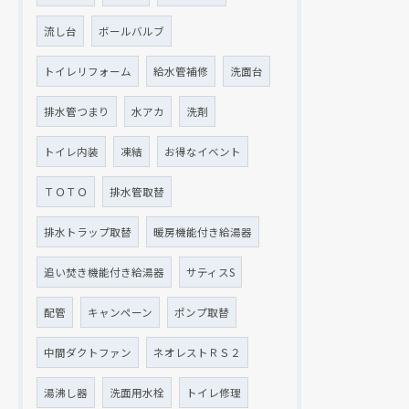
流し台
ボールバルブ
トイレリフォーム
給水管補修
洗面台
排水管つまり
水アカ
洗剤
トイレ内装
凍結
お得なイベント
ＴＯＴＯ
排水管取替
排水トラップ取替
暖房機能付き給湯器
追い焚き機能付き給湯器
サティスS
配管
キャンペーン
ポンプ取替
中間ダクトファン
ネオレストＲＳ２
湯沸し器
洗面用水栓
トイレ修理