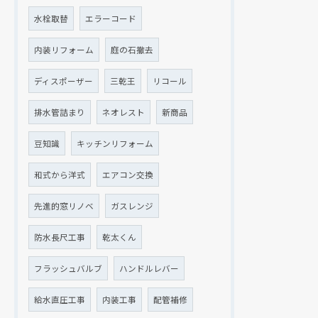
水栓取替
エラーコード
内装リフォーム
庭の石撤去
ディスポーザー
三乾王
リコール
排水管詰まり
ネオレスト
新商品
豆知識
キッチンリフォーム
和式から洋式
エアコン交換
先進的窓リノベ
ガスレンジ
防水長尺工事
乾太くん
フラッシュバルブ
ハンドルレバー
給水直圧工事
内装工事
配管補修