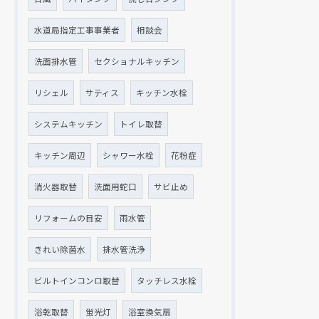
水道局指定工事事業者
相談会
洗面排水管
セクショナルキッチン
リシェル
サティス
キッチン水栓
システムキッチン
トイレ取替
キッチン周辺
シャワー水栓
花粉症
消火器取替
洗面用蛇口
サビ止め
リフォームの目安
雨水管
きれい除菌水
排水管洗浄
ビルトインコンロ取替
タッチレス水栓
浴乾取替
蛍光灯
浴室換気扇