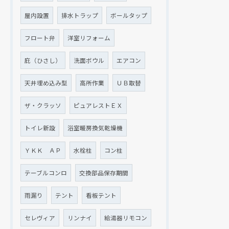
屋内設置
排水トラップ
ボールタップ
フロート弁
洋室リフォーム
庇（ひさし）
洗面ボウル
エアコン
天井埋め込み型
高所作業
ＵＢ取替
ザ・クラッソ
ピュアレストＥＸ
トイレ新設
浴室暖房換気乾燥機
ＹＫＫ ＡＰ
水栓柱
コン柱
テーブルコンロ
交換部品保存期間
雨漏り
テント
看板テント
セレヴィア
リンナイ
給湯器リモコン