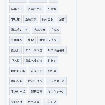
経年劣化
戸建て住宅
分電盤
下駄箱
塗装工事
防水塗装
浴槽
浴室床シート
洗濯水栓
手洗器
洗面排水
水栓
換気レジスター
換気口
ダクト換気扇
ＵＶ除菌機能
単水栓
浴室水栓取替
排気筒
散水栓分岐
洗濯パン
給水管
露出配管
排水口洗浄
小型湯沸し器
手洗い水栓
配管工事
ミニキッチン
洗面水栓
建具取替
室内ドア