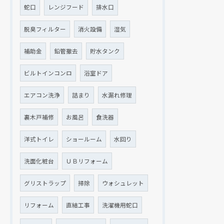
蛇口
レンジフード
排水口
脱臭フィルター
消火設備
湿気
補助金
鉛管撤去
貯水タンク
ビルトインコンロ
浴室ドア
エアコン洗浄
詰まり
水漏れ修理
裏木戸補修
お風呂
食洗器
洋式トイレ
ショールーム
水回り
洗面化粧台
ＵＢリフォーム
グリストラップ
掃除
ウォシュレット
リフォーム
直結工事
洗濯機用蛇口
現在、新聞に入っている折込チラシです。
現在、新聞に入っている折込チラシです。