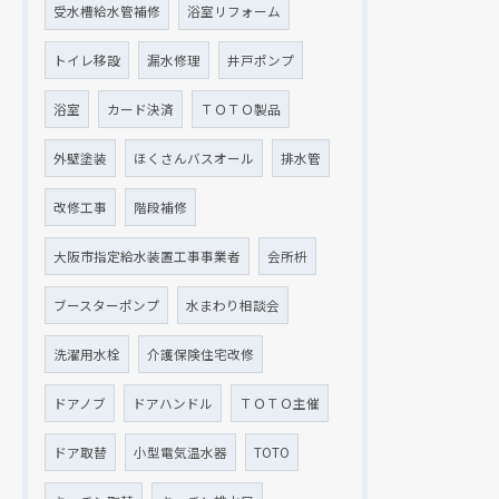
受水槽給水管補修
浴室リフォーム
トイレ移設
漏水修理
井戸ポンプ
浴室
カード決済
ＴＯＴＯ製品
外壁塗装
ほくさんバスオール
排水管
改修工事
階段補修
大阪市指定給水装置工事事業者
会所枡
ブースターポンプ
水まわり相談会
洗濯用水栓
介護保険住宅改修
ドアノブ
ドアハンドル
ＴＯＴＯ主催
ドア取替
小型電気温水器
TOTO