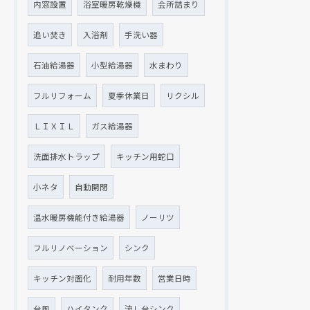
内窓設置
浴室暖房乾燥機
会所詰まり
追い焚き
入浴剤
手洗い器
石油給湯器
小型給湯器
水まわり
フルリフォーム
夏季休業日
リクシル
ＬＩＸＩＬ
ガス給湯器
洗面排水トラップ
キッチン用蛇口
クリックでチラシのページにジャンプします
クリックでチラシのページにジャンプします
小ネタ
自動開閉
温水暖房機能付き給湯器
ノーリツ
フルリノベーション
シンク
キッチン対面化
耐用年数
営業日時
台風
ハイタンク
流し台シンク