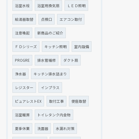
浴室水栓
浴室用換気扇
ＬＥＤ照明
給湯器取替
点検口
エアコン取付
注意喚起
新商品のご紹介
ＦＤシリーズ
キッチン照明
室内設備
PROGRE
排水管補修
ダクト扇
浄水器
キッチン排水詰まり
レジスター
インプラス
ピュアレストEX
取付工事
便座取替
浴室暖房
トイレタンク内金物
夏季休業
洗面器
水漏れ対策