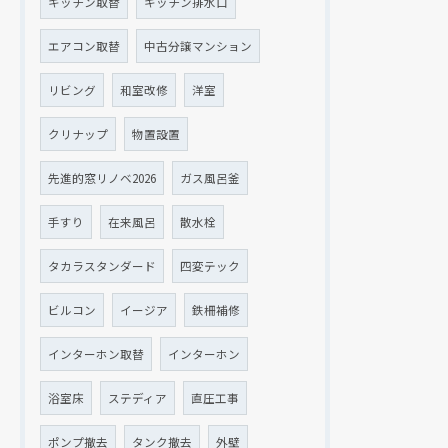
キッチン取替
キッチン排水口
エアコン取替
中古分譲マンション
リビング
和室改修
洋室
クリナップ
物置設置
先進的窓リノベ2026
ガス風呂釜
手すり
在来風呂
散水栓
タカラスタンダード
四変テック
ビルコン
イージア
鉄柵補修
インターホン取替
インターホン
浴室床
ステディア
直圧工事
ポンプ撤去
タンク撤去
外壁