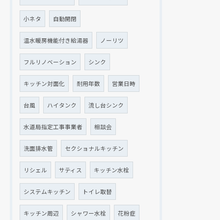
小ネタ
自動開閉
温水暖房機能付き給湯器
ノーリツ
クリックでチラシのページにジャンプします
クリックでチラシのページにジャンプします
フルリノベーション
シンク
キッチン対面化
耐用年数
営業日時
台風
ハイタンク
流し台シンク
水道局指定工事事業者
相談会
洗面排水管
セクショナルキッチン
リシェル
サティス
キッチン水栓
システムキッチン
トイレ取替
キッチン周辺
シャワー水栓
花粉症