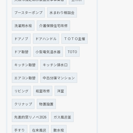
ブースターポンプ
水まわり相談会
洗濯用水栓
介護保険住宅改修
ドアノブ
ドアハンドル
ＴＯＴＯ主催
ドア取替
小型電気温水器
TOTO
キッチン取替
キッチン排水口
エアコン取替
中古分譲マンション
リビング
和室改修
洋室
クリナップ
物置設置
先進的窓リノベ2026
ガス風呂釜
手すり
在来風呂
散水栓