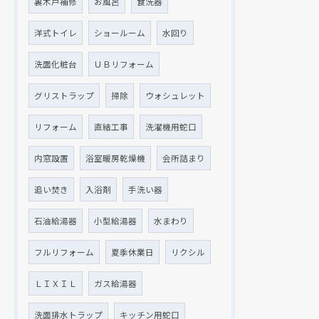
裏木戸補修
お風呂
食洗器
洋式トイレ
ショールーム
水回り
洗面化粧台
ＵＢリフォーム
グリストラップ
掃除
ウォシュレット
リフォーム
直結工事
洗濯機用蛇口
内窓設置
浴室暖房乾燥機
会所詰まり
追い焚き
入浴剤
手洗い器
現在、新聞に入っている折込チラシです。
現在、新聞に入っている折込チラシです。
石油給湯器
小型給湯器
水まわり
フルリフォーム
夏季休業日
リクシル
ＬＩＸＩＬ
ガス給湯器
洗面排水トラップ
キッチン用蛇口