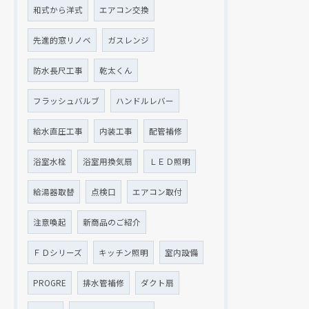
和式から洋式
エアコン交換
先進的窓リノベ
ガスレンジ
防水長尺工事
乾太くん
フラッシュバルブ
ハンドルレバー
給水直圧工事
内装工事
配管補修
浴室水栓
浴室用換気扇
ＬＥＤ照明
給湯器取替
点検口
エアコン取付
注意喚起
新商品のご紹介
ＦＤシリーズ
キッチン照明
室内設備
PROGRE
排水管補修
ダクト扇