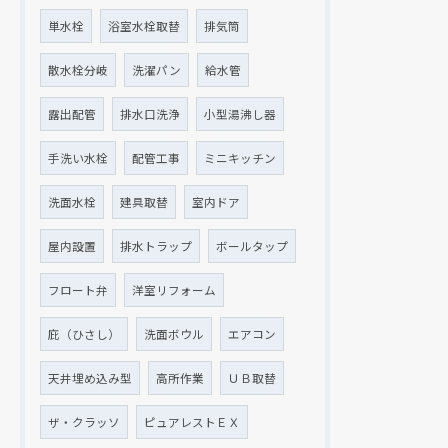
単水栓
浴室水栓取替
排気筒
散水栓分岐
洗濯パン
給水管
露出配管
排水口洗浄
小型湯沸し器
手洗い水栓
配管工事
ミニキッチン
洗面水栓
建具取替
室内ドア
屋内設置
排水トラップ
ボールタップ
フロート弁
洋室リフォーム
庇（ひさし）
洗面ボウル
エアコン
天井埋め込み型
高所作業
ＵＢ取替
ザ・クラッソ
ピュアレストＥＸ