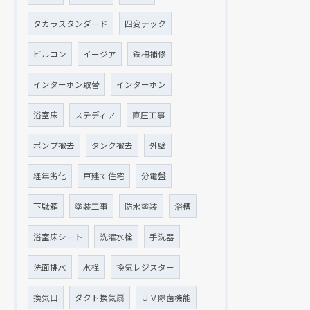
タカラスタンダード
四変テック
ビルコン
イージア
鉄柵補修
インターホン取替
インターホン
浴室床
ステディア
直圧工事
ポンプ撤去
タンク撤去
外壁
経年劣化
戸建て住宅
分電盤
下駄箱
塗装工事
防水塗装
浴槽
浴室床シート
洗濯水栓
手洗器
洗面排水
水栓
換気レジスター
換気口
ダクト換気扇
ＵＶ除菌機能