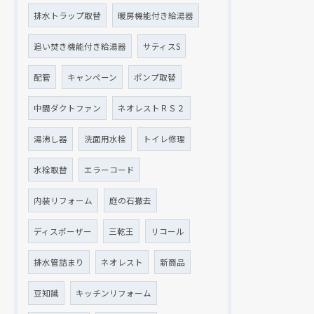
排水トラップ取替
暖房機能付き給湯器
追い焚き機能付き給湯器
サティスS
配管
キャンペーン
ポンプ取替
中間ダクトファン
ネオレストＲＳ２
湯沸し器
洗面用水栓
トイレ修理
水栓取替
エラーコード
内装リフォーム
庭の石撤去
ディスポーザー
三乾王
リコール
排水管詰まり
ネオレスト
新商品
豆知識
キッチンリフォーム