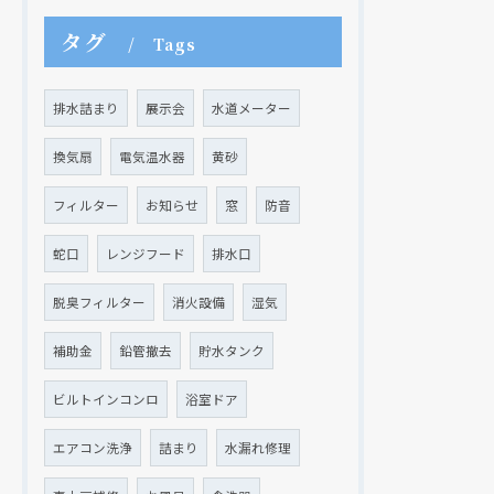
タグ
Tags
排水詰まり
展示会
水道メーター
換気扇
電気温水器
黄砂
フィルター
お知らせ
窓
防音
蛇口
レンジフード
排水口
脱臭フィルター
消火設備
湿気
補助金
鉛管撤去
貯水タンク
ビルトインコンロ
浴室ドア
エアコン洗浄
詰まり
水漏れ修理