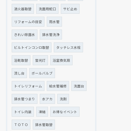
消火器取替
洗面用蛇口
サビ止め
リフォームの目安
雨水管
きれい除菌水
排水管洗浄
ビルトインコンロ取替
タッチレス水栓
浴乾取替
蛍光灯
浴室換気扇
流し台
ボールバルブ
トイレリフォーム
給水管補修
洗面台
排水管つまり
水アカ
洗剤
トイレ内装
凍結
お得なイベント
ＴＯＴＯ
排水管取替