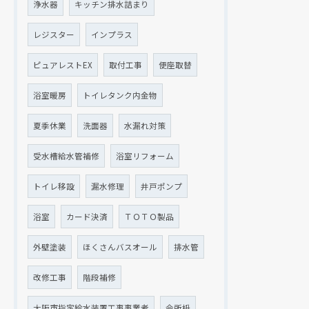
浄水器
キッチン排水詰まり
レジスター
インプラス
ピュアレストEX
取付工事
便座取替
浴室暖房
トイレタンク内金物
夏季休業
洗面器
水漏れ対策
受水槽給水管補修
浴室リフォーム
トイレ移設
漏水修理
井戸ポンプ
浴室
カード決済
ＴＯＴＯ製品
外壁塗装
ほくさんバスオール
排水管
改修工事
階段補修
大阪市指定給水装置工事事業者
会所枡