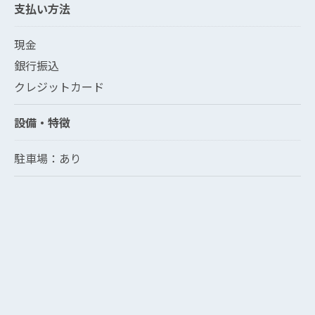
支払い方法
現金
銀行振込
クレジットカード
設備・特徴
駐車場：あり
クリックでチラシのページにジャンプします
クリックでチラシのページにジャンプします