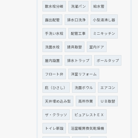
散水栓分岐
洗濯パン
給水管
露出配管
排水口洗浄
小型湯沸し器
手洗い水栓
配管工事
ミニキッチン
洗面水栓
建具取替
室内ドア
屋内設置
排水トラップ
ボールタップ
フロート弁
洋室リフォーム
庇（ひさし）
洗面ボウル
エアコン
天井埋め込み型
高所作業
ＵＢ取替
ザ・クラッソ
ピュアレストＥＸ
トイレ新設
浴室暖房換気乾燥機