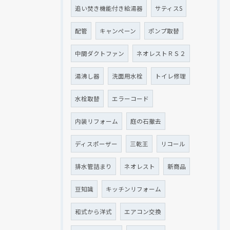
追い焚き機能付き給湯器
サティスS
配管
キャンペーン
ポンプ取替
中間ダクトファン
ネオレストＲＳ２
湯沸し器
洗面用水栓
トイレ修理
水栓取替
エラーコード
内装リフォーム
庭の石撤去
ディスポーザー
三乾王
リコール
排水管詰まり
ネオレスト
新商品
豆知識
キッチンリフォーム
和式から洋式
エアコン交換