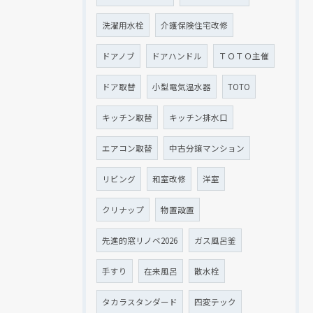
洗濯用水栓
介護保険住宅改修
ドアノブ
ドアハンドル
ＴＯＴＯ主催
ドア取替
小型電気温水器
TOTO
キッチン取替
キッチン排水口
エアコン取替
中古分譲マンション
リビング
和室改修
洋室
クリナップ
物置設置
先進的窓リノベ2026
ガス風呂釜
手すり
在来風呂
散水栓
タカラスタンダード
四変テック