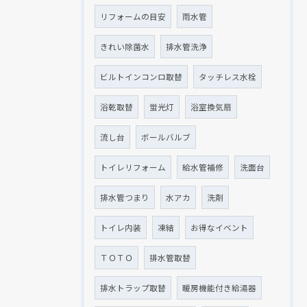
リフォームの目安
雨水管
きれい除菌水
排水管洗浄
ビルトインコンロ取替
タッチレス水栓
浴乾取替
蛍光灯
浴室換気扇
流し台
ボールバルブ
トイレリフォーム
給水管補修
洗面台
排水管つまり
水アカ
洗剤
トイレ内装
凍結
お得なイベント
ＴＯＴＯ
排水管取替
排水トラップ取替
暖房機能付き給湯器