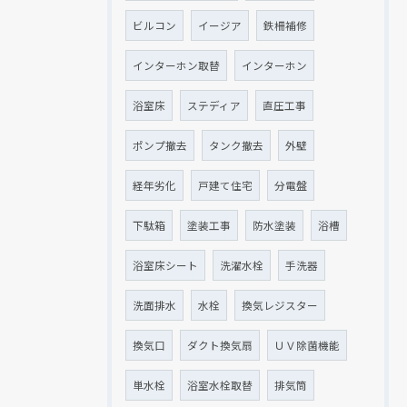
ビルコン
イージア
鉄柵補修
インターホン取替
インターホン
浴室床
ステディア
直圧工事
ポンプ撤去
タンク撤去
外壁
経年劣化
戸建て住宅
分電盤
下駄箱
塗装工事
防水塗装
浴槽
浴室床シート
洗濯水栓
手洗器
洗面排水
水栓
換気レジスター
換気口
ダクト換気扇
ＵＶ除菌機能
単水栓
浴室水栓取替
排気筒