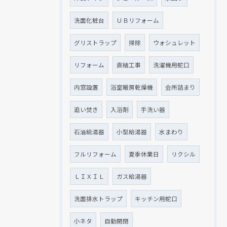
洗面化粧台
ＵＢリフォーム
グリストラップ
掃除
ウォシュレット
リフォーム
直結工事
洗濯機用蛇口
内窓設置
浴室暖房乾燥機
会所詰まり
追い焚き
入浴剤
手洗い器
石油給湯器
小型給湯器
水まわり
フルリフォーム
夏季休業日
リクシル
ＬＩＸＩＬ
ガス給湯器
洗面排水トラップ
キッチン用蛇口
小ネタ
自動開閉