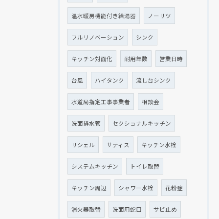
温水暖房機能付き給湯器
ノーリツ
フルリノベーション
シンク
キッチン対面化
耐用年数
営業日時
台風
ハイタンク
流し台シンク
水道局指定工事事業者
相談会
洗面排水管
セクショナルキッチン
リシェル
サティス
キッチン水栓
システムキッチン
トイレ取替
キッチン周辺
シャワー水栓
花粉症
消火器取替
洗面用蛇口
サビ止め