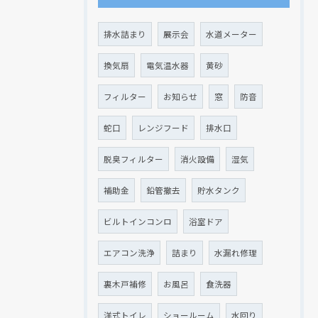
排水詰まり
展示会
水道メーター
換気扇
電気温水器
黄砂
フィルター
お知らせ
窓
防音
蛇口
レンジフード
排水口
脱臭フィルター
消火設備
湿気
補助金
鉛管撤去
貯水タンク
ビルトインコンロ
浴室ドア
エアコン洗浄
詰まり
水漏れ修理
裏木戸補修
お風呂
食洗器
洋式トイレ
ショールーム
水回り