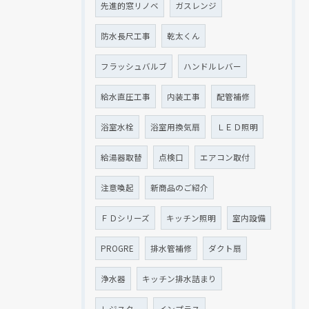
先進的窓リノベ
ガスレンジ
防水長尺工事
乾太くん
フラッシュバルブ
ハンドルレバー
給水直圧工事
内装工事
配管補修
浴室水栓
浴室用換気扇
ＬＥＤ照明
給湯器取替
点検口
エアコン取付
注意喚起
新商品のご紹介
ＦＤシリーズ
キッチン照明
室内設備
PROGRE
排水管補修
ダクト扇
浄水器
キッチン排水詰まり
レジスター
インプラス