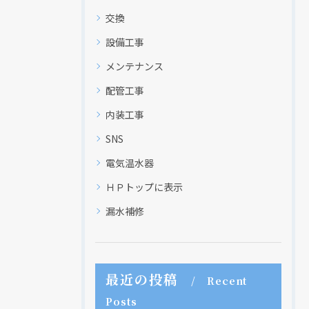
交換
設備工事
現在、新聞に入っている折込チラシです。
現在、新聞に入っている折込チラシです。
メンテナンス
配管工事
内装工事
SNS
電気温水器
ＨＰトップに表示
漏水補修
クリックでチラシのページにジャンプします
クリックでチラシのページにジャンプします
最近の投稿
Recent
Posts