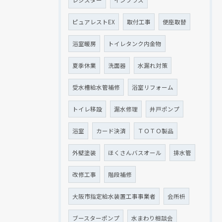
ピュアレストEX
取付工事
便座取替
浴室暖房
トイレタンク内金物
夏季休業
洗面器
水漏れ対策
受水槽給水管補修
浴室リフォーム
トイレ移設
漏水修理
井戸ポンプ
浴室
カード決済
ＴＯＴＯ製品
外壁塗装
ほくさんバスオール
排水管
改修工事
階段補修
大阪市指定給水装置工事事業者
会所枡
ブースターポンプ
水まわり相談会