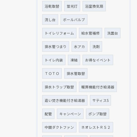
浴乾取替
蛍光灯
浴室換気扇
流し台
ボールバルブ
トイレリフォーム
給水管補修
洗面台
排水管つまり
水アカ
洗剤
トイレ内装
凍結
お得なイベント
ＴＯＴＯ
排水管取替
排水トラップ取替
暖房機能付き給湯器
追い焚き機能付き給湯器
サティスS
配管
キャンペーン
ポンプ取替
中間ダクトファン
ネオレストＲＳ２