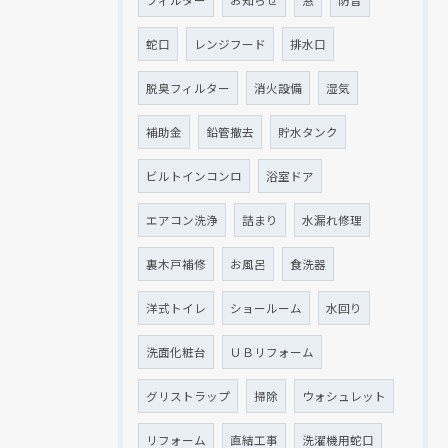
蛇口
レンジフード
排水口
脱臭フィルター
消火設備
湿気
補助金
鉛管撤去
貯水タンク
ビルトインコンロ
浴室ドア
エアコン洗浄
詰まり
水漏れ修理
裏木戸補修
お風呂
食洗器
洋式トイレ
ショールーム
水回り
洗面化粧台
ＵＢリフォーム
グリストラップ
掃除
ウォシュレット
リフォーム
直結工事
洗濯機用蛇口