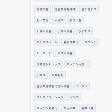
内窓設置
浴室暖房乾燥機
会所詰まり
追い焚き
入浴剤
手洗い器
石油給湯器
小型給湯器
水まわり
フルリフォーム
夏季休業日
リクシル
ＬＩＸＩＬ
ガス給湯器
洗面排水トラップ
キッチン用蛇口
小ネタ
自動開閉
温水暖房機能付き給湯器
ノーリツ
フルリノベーション
シンク
キッチン対面化
耐用年数
営業日時