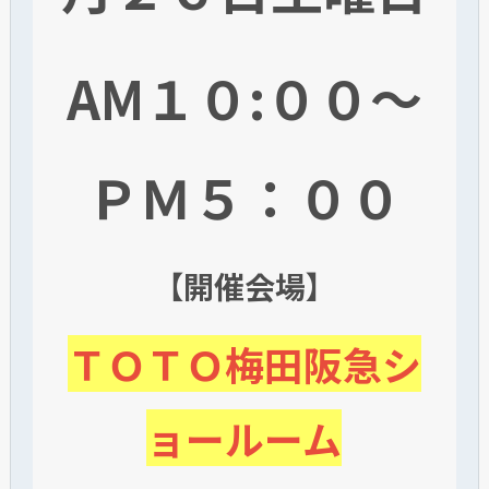
AM１０:００～
ＰＭ５：００
【開催会場】
ＴＯＴＯ梅田阪急シ
ョールーム