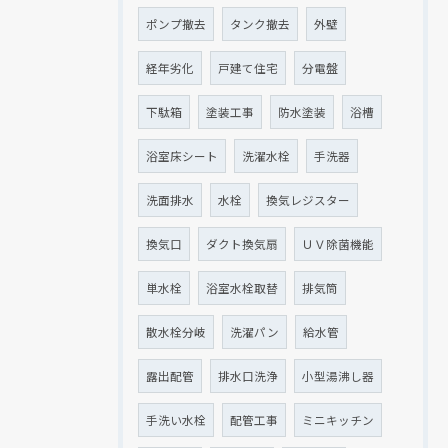
ポンプ撤去
タンク撤去
外壁
経年劣化
戸建て住宅
分電盤
下駄箱
塗装工事
防水塗装
浴槽
浴室床シート
洗濯水栓
手洗器
洗面排水
水栓
換気レジスター
換気口
ダクト換気扇
ＵＶ除菌機能
単水栓
浴室水栓取替
排気筒
散水栓分岐
洗濯パン
給水管
露出配管
排水口洗浄
小型湯沸し器
手洗い水栓
配管工事
ミニキッチン