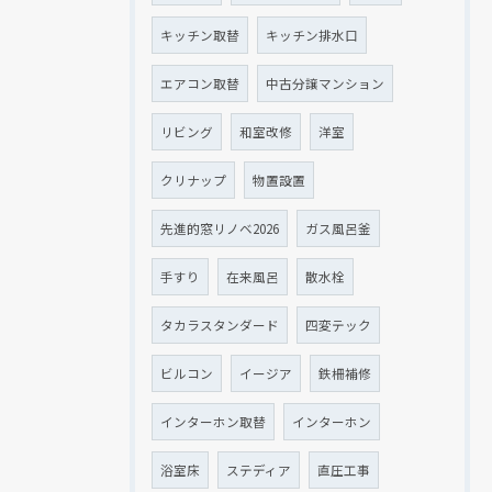
キッチン取替
キッチン排水口
エアコン取替
中古分譲マンション
リビング
和室改修
洋室
クリナップ
物置設置
先進的窓リノベ2026
ガス風呂釜
手すり
在来風呂
散水栓
タカラスタンダード
四変テック
ビルコン
イージア
鉄柵補修
インターホン取替
インターホン
浴室床
ステディア
直圧工事