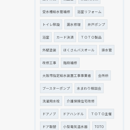
受水槽給水管補修
浴室リフォーム
トイレ移設
漏水修理
井戸ポンプ
浴室
カード決済
ＴＯＴＯ製品
外壁塗装
ほくさんバスオール
排水管
改修工事
階段補修
大阪市指定給水装置工事事業者
会所枡
ブースターポンプ
水まわり相談会
洗濯用水栓
介護保険住宅改修
ドアノブ
ドアハンドル
ＴＯＴＯ主催
ドア取替
小型電気温水器
TOTO