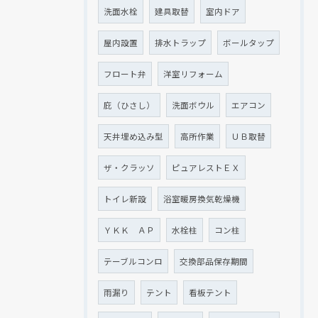
洗面水栓
建具取替
室内ドア
屋内設置
排水トラップ
ボールタップ
フロート弁
洋室リフォーム
庇（ひさし）
洗面ボウル
エアコン
天井埋め込み型
高所作業
ＵＢ取替
ザ・クラッソ
ピュアレストＥＸ
トイレ新設
浴室暖房換気乾燥機
ＹＫＫ ＡＰ
水栓柱
コン柱
テーブルコンロ
交換部品保存期間
雨漏り
テント
看板テント