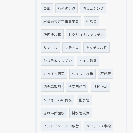
台風
ハイタンク
流し台シンク
水道局指定工事事業者
相談会
洗面排水管
セクショナルキッチン
リシェル
サティス
キッチン水栓
システムキッチン
トイレ取替
キッチン周辺
シャワー水栓
花粉症
消火器取替
洗面用蛇口
サビ止め
リフォームの目安
雨水管
きれい除菌水
排水管洗浄
ビルトインコンロ取替
タッチレス水栓