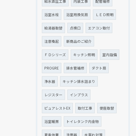
給水直圧工事
内装工事
配管補修
浴室水栓
浴室用換気扇
ＬＥＤ照明
給湯器取替
点検口
エアコン取付
注意喚起
新商品のご紹介
ＦＤシリーズ
キッチン照明
室内設備
PROGRE
排水管補修
ダクト扇
浄水器
キッチン排水詰まり
レジスター
インプラス
ピュアレストEX
取付工事
便座取替
浴室暖房
トイレタンク内金物
夏季休業
洗面器
水漏れ対策