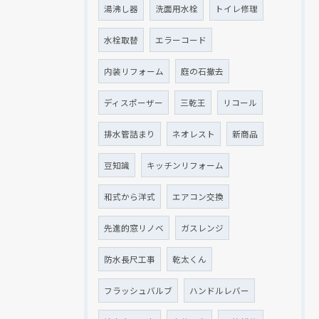
湯沸し器
洗面用水栓
トイレ修理
水栓取替
エラーコード
内装リフォーム
庭の石撤去
ディスポーザー
三乾王
リコール
排水管詰まり
ネオレスト
新商品
豆知識
キッチンリフォーム
和式から洋式
エアコン交換
先進的窓リノベ
ガスレンジ
防水長尺工事
乾太くん
フラッシュバルブ
ハンドルレバー