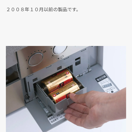
２００８年１０月以前の製品です。
現在、新聞に入っている折込チラシです。
現在、新聞に入っている折込チラシです。