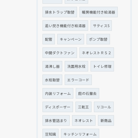
排水トラップ取替
暖房機能付き給湯器
追い焚き機能付き給湯器
サティスS
配管
キャンペーン
ポンプ取替
中間ダクトファン
ネオレストＲＳ２
湯沸し器
洗面用水栓
トイレ修理
水栓取替
エラーコード
内装リフォーム
庭の石撤去
ディスポーザー
三乾王
リコール
排水管詰まり
ネオレスト
新商品
豆知識
キッチンリフォーム