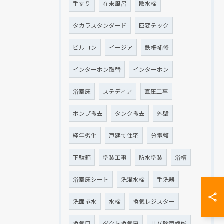
手すり
在来風呂
散水栓
タカラスタンダード
四変テック
ビルコン
イージア
鉄柵補修
インターホン取替
インターホン
浴室床
ステディア
直圧工事
ポンプ撤去
タンク撤去
外壁
経年劣化
戸建て住宅
分電盤
下駄箱
塗装工事
防水塗装
浴槽
浴室床シート
洗濯水栓
手洗器
洗面排水
水栓
換気レジスター
換気口
ダクト換気扇
ＵＶ除菌機能