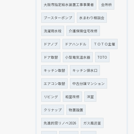
大阪市指定給水装置工事事業者
会所枡
ブースターポンプ
水まわり相談会
洗濯用水栓
介護保険住宅改修
ドアノブ
ドアハンドル
ＴＯＴＯ主催
ドア取替
小型電気温水器
TOTO
キッチン取替
キッチン排水口
エアコン取替
中古分譲マンション
リビング
和室改修
洋室
クリナップ
物置設置
先進的窓リノベ2026
ガス風呂釜