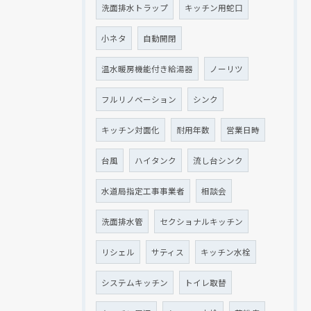
洗面排水トラップ
キッチン用蛇口
小ネタ
自動開閉
温水暖房機能付き給湯器
ノーリツ
フルリノベーション
シンク
キッチン対面化
耐用年数
営業日時
台風
ハイタンク
流し台シンク
水道局指定工事事業者
相談会
洗面排水管
セクショナルキッチン
リシェル
サティス
キッチン水栓
システムキッチン
トイレ取替