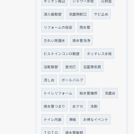
キッチン周辺
シャワー水栓
花粉症
消火器取替
洗面用蛇口
サビ止め
リフォームの目安
雨水管
きれい除菌水
排水管洗浄
ビルトインコンロ取替
タッチレス水栓
浴乾取替
蛍光灯
浴室換気扇
流し台
ボールバルブ
トイレリフォーム
給水管補修
洗面台
排水管つまり
水アカ
洗剤
トイレ内装
凍結
お得なイベント
ＴＯＴＯ
排水管取替