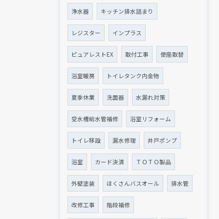
浄水器
キッチン排水詰まり
レジスター
インプラス
ピュアレストEX
取付工事
便座取替
浴室暖房
トイレタンク内金物
夏季休業
洗面器
水漏れ対策
受水槽給水管補修
浴室リフォーム
トイレ移設
漏水修理
井戸ポンプ
浴室
カード決済
ＴＯＴＯ製品
外壁塗装
ほくさんバスオール
排水管
改修工事
階段補修