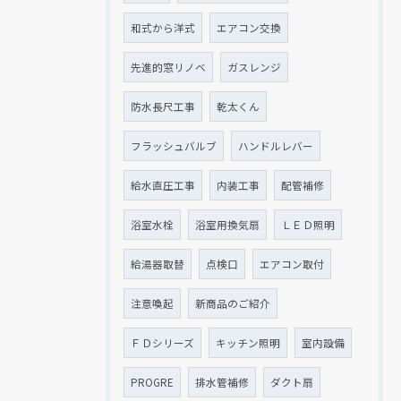
和式から洋式
エアコン交換
先進的窓リノベ
ガスレンジ
防水長尺工事
乾太くん
フラッシュバルブ
ハンドルレバー
給水直圧工事
内装工事
配管補修
浴室水栓
浴室用換気扇
ＬＥＤ照明
給湯器取替
点検口
エアコン取付
注意喚起
新商品のご紹介
ＦＤシリーズ
キッチン照明
室内設備
PROGRE
排水管補修
ダクト扇