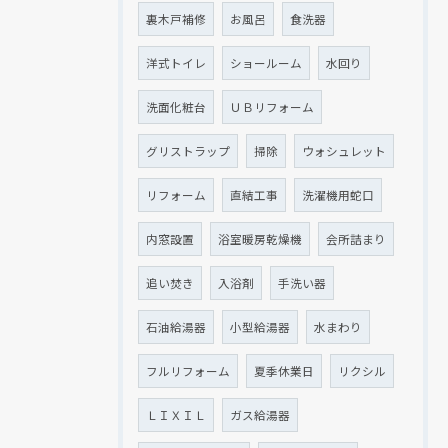
裏木戸補修
お風呂
食洗器
洋式トイレ
ショールーム
水回り
洗面化粧台
ＵＢリフォーム
グリストラップ
掃除
ウォシュレット
リフォーム
直結工事
洗濯機用蛇口
内窓設置
浴室暖房乾燥機
会所詰まり
追い焚き
入浴剤
手洗い器
石油給湯器
小型給湯器
水まわり
フルリフォーム
夏季休業日
リクシル
ＬＩＸＩＬ
ガス給湯器