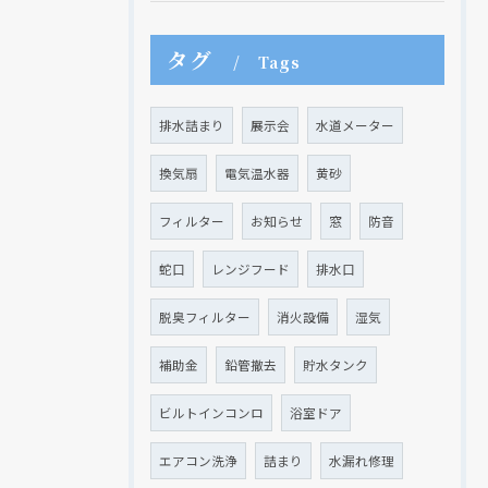
タグ
Tags
排水詰まり
展示会
水道メーター
換気扇
電気温水器
黄砂
フィルター
お知らせ
窓
防音
蛇口
レンジフード
排水口
脱臭フィルター
消火設備
湿気
補助金
鉛管撤去
貯水タンク
ビルトインコンロ
浴室ドア
エアコン洗浄
詰まり
水漏れ修理