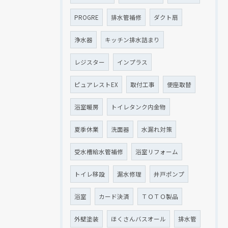
PROGRE
排水管補修
ダクト扇
浄水器
キッチン排水詰まり
レジスター
インプラス
ピュアレストEX
取付工事
便座取替
浴室暖房
トイレタンク内金物
夏季休業
洗面器
水漏れ対策
受水槽給水管補修
浴室リフォーム
トイレ移設
漏水修理
井戸ポンプ
浴室
カード決済
ＴＯＴＯ製品
外壁塗装
ほくさんバスオール
排水管