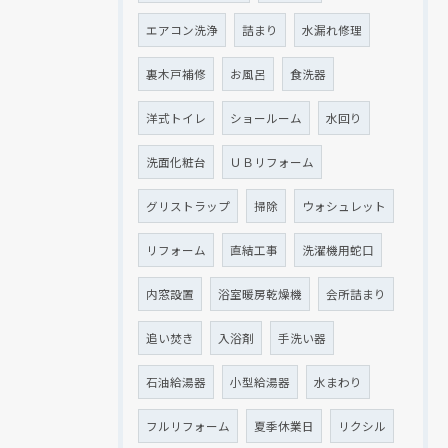
エアコン洗浄
詰まり
水漏れ修理
裏木戸補修
お風呂
食洗器
洋式トイレ
ショールーム
水回り
洗面化粧台
ＵＢリフォーム
グリストラップ
掃除
ウォシュレット
リフォーム
直結工事
洗濯機用蛇口
内窓設置
浴室暖房乾燥機
会所詰まり
追い焚き
入浴剤
手洗い器
石油給湯器
小型給湯器
水まわり
フルリフォーム
夏季休業日
リクシル