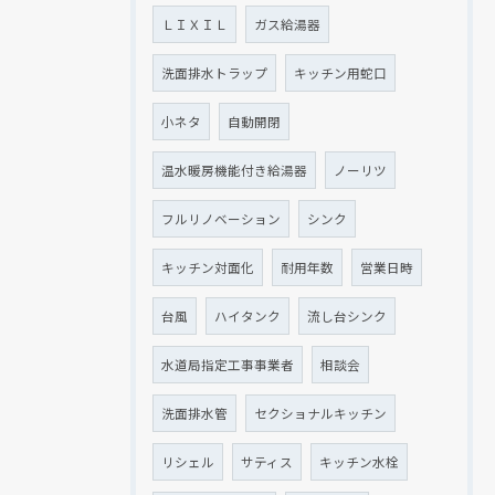
ＬＩＸＩＬ
ガス給湯器
洗面排水トラップ
キッチン用蛇口
小ネタ
自動開閉
温水暖房機能付き給湯器
ノーリツ
フルリノベーション
シンク
キッチン対面化
耐用年数
営業日時
台風
ハイタンク
流し台シンク
水道局指定工事事業者
相談会
洗面排水管
セクショナルキッチン
リシェル
サティス
キッチン水栓