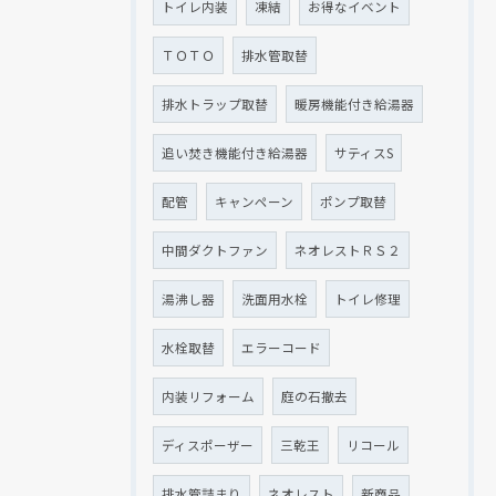
トイレ内装
凍結
お得なイベント
ＴＯＴＯ
排水管取替
排水トラップ取替
暖房機能付き給湯器
追い焚き機能付き給湯器
サティスS
配管
キャンペーン
ポンプ取替
中間ダクトファン
ネオレストＲＳ２
湯沸し器
洗面用水栓
トイレ修理
水栓取替
エラーコード
内装リフォーム
庭の石撤去
ディスポーザー
三乾王
リコール
排水管詰まり
ネオレスト
新商品