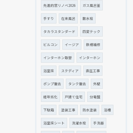
先進的窓リノベ2026
ガス風呂釜
手すり
在来風呂
散水栓
タカラスタンダード
四変テック
ビルコン
イージア
鉄柵補修
インターホン取替
インターホン
浴室床
ステディア
直圧工事
ポンプ撤去
タンク撤去
外壁
経年劣化
戸建て住宅
分電盤
下駄箱
塗装工事
防水塗装
浴槽
浴室床シート
洗濯水栓
手洗器