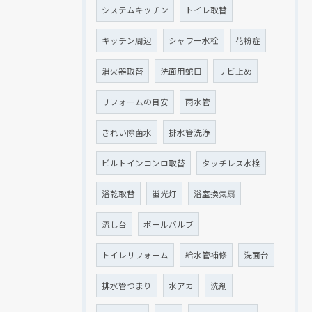
システムキッチン
トイレ取替
キッチン周辺
シャワー水栓
花粉症
消火器取替
洗面用蛇口
サビ止め
リフォームの目安
雨水管
きれい除菌水
排水管洗浄
ビルトインコンロ取替
タッチレス水栓
浴乾取替
蛍光灯
浴室換気扇
流し台
ボールバルブ
トイレリフォーム
給水管補修
洗面台
排水管つまり
水アカ
洗剤