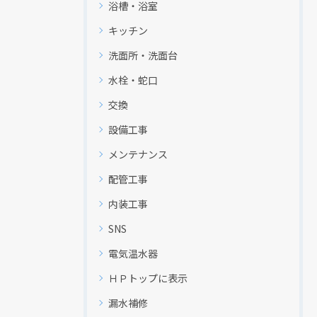
浴槽・浴室
キッチン
洗面所・洗面台
水栓・蛇口
交換
設備工事
メンテナンス
配管工事
内装工事
SNS
現在、新聞に入っている折込チラシです。
現在、新聞に入っている折込チラシです。
電気温水器
ＨＰトップに表示
漏水補修