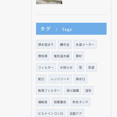
タグ
Tags
排水詰まり
展示会
水道メーター
換気扇
電気温水器
黄砂
フィルター
お知らせ
窓
防音
蛇口
レンジフード
排水口
脱臭フィルター
消火設備
湿気
補助金
鉛管撤去
貯水タンク
ビルトインコンロ
浴室ドア