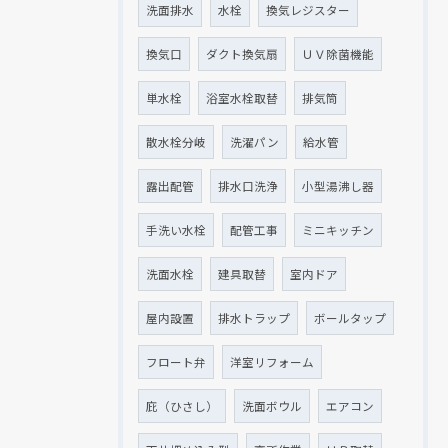
洗面排水
水栓
換気レジスター
換気口
ダクト換気扇
ＵＶ除菌機能
単水栓
浴室水栓取替
排気筒
散水栓分岐
洗濯パン
給水管
露出配管
排水口洗浄
小型湯沸し器
手洗い水栓
配管工事
ミニキッチン
洗面水栓
建具取替
室内ドア
屋内設置
排水トラップ
ボールタップ
フロート弁
洋室リフォーム
庇（ひさし）
洗面ボウル
エアコン