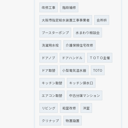
改修工事
階段補修
大阪市指定給水装置工事事業者
会所枡
ブースターポンプ
水まわり相談会
洗濯用水栓
介護保険住宅改修
ドアノブ
ドアハンドル
ＴＯＴＯ主催
ドア取替
小型電気温水器
TOTO
キッチン取替
キッチン排水口
エアコン取替
中古分譲マンション
リビング
和室改修
洋室
クリナップ
物置設置