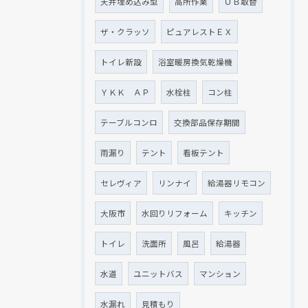
天井埋め込み型
高所作業
ＵＢ取替
ザ・クラッソ
ピュアレストＥＸ
トイレ新設
浴室暖房換気乾燥機
ＹＫＫ ＡＰ
水栓柱
コン柱
テーブルコンロ
交換部品保存期間
雨漏り
テント
看板テント
セレヴィア
リンナイ
給湯器リモコン
大阪市
水回りリフォーム
キッチン
トイレ
洗面所
風呂
給湯器
水道
ユニットバス
マンション
水漏れ
見積もり