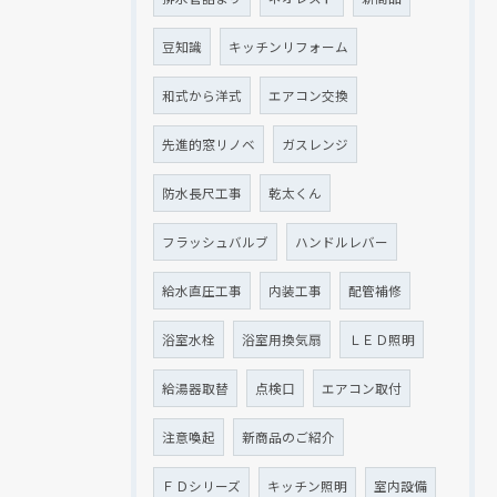
豆知識
キッチンリフォーム
和式から洋式
エアコン交換
先進的窓リノベ
ガスレンジ
防水長尺工事
乾太くん
フラッシュバルブ
ハンドルレバー
給水直圧工事
内装工事
配管補修
浴室水栓
浴室用換気扇
ＬＥＤ照明
給湯器取替
点検口
エアコン取付
注意喚起
新商品のご紹介
ＦＤシリーズ
キッチン照明
室内設備