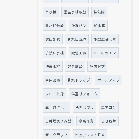
単水栓
浴室水栓取替
排気筒
散水栓分岐
洗濯パン
給水管
露出配管
排水口洗浄
小型湯沸し器
手洗い水栓
配管工事
ミニキッチン
洗面水栓
建具取替
室内ドア
屋内設置
排水トラップ
ボールタップ
フロート弁
洋室リフォーム
庇（ひさし）
洗面ボウル
エアコン
天井埋め込み型
高所作業
ＵＢ取替
ザ・クラッソ
ピュアレストＥＸ