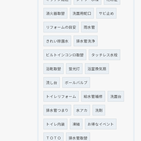
消火器取替
洗面用蛇口
サビ止め
リフォームの目安
雨水管
きれい除菌水
排水管洗浄
ビルトインコンロ取替
タッチレス水栓
浴乾取替
蛍光灯
浴室換気扇
流し台
ボールバルブ
トイレリフォーム
給水管補修
洗面台
排水管つまり
水アカ
洗剤
トイレ内装
凍結
お得なイベント
ＴＯＴＯ
排水管取替