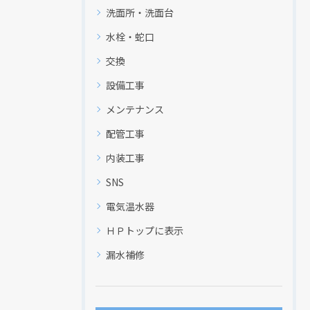
洗面所・洗面台
水栓・蛇口
交換
設備工事
メンテナンス
配管工事
内装工事
SNS
電気温水器
現在、新聞に入っている折込チラシです。
現在、新聞に入っている折込チラシです。
ＨＰトップに表示
漏水補修