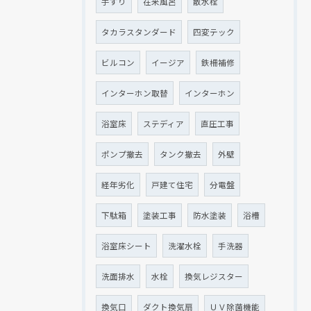
手すり
在来風呂
散水栓
タカラスタンダード
四変テック
ビルコン
イージア
鉄柵補修
インターホン取替
インターホン
浴室床
ステディア
直圧工事
ポンプ撤去
タンク撤去
外壁
経年劣化
戸建て住宅
分電盤
下駄箱
塗装工事
防水塗装
浴槽
浴室床シート
洗濯水栓
手洗器
洗面排水
水栓
換気レジスター
換気口
ダクト換気扇
ＵＶ除菌機能