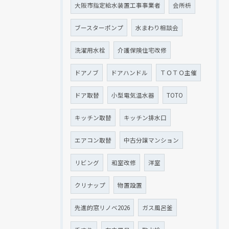
大阪市指定給水装置工事事業者
会所枡
ブースターポンプ
水まわり相談会
洗濯用水栓
介護保険住宅改修
ドアノブ
ドアハンドル
ＴＯＴＯ主催
ドア取替
小型電気温水器
TOTO
キッチン取替
キッチン排水口
エアコン取替
中古分譲マンション
リビング
和室改修
洋室
クリナップ
物置設置
先進的窓リノベ2026
ガス風呂釜