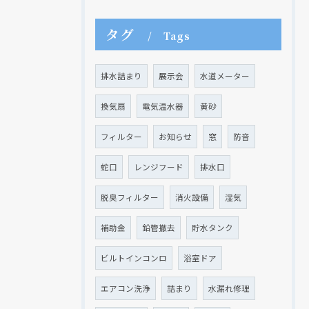
タグ
Tags
排水詰まり
展示会
水道メーター
換気扇
電気温水器
黄砂
フィルター
お知らせ
窓
防音
蛇口
レンジフード
排水口
脱臭フィルター
消火設備
湿気
補助金
鉛管撤去
貯水タンク
ビルトインコンロ
浴室ドア
エアコン洗浄
詰まり
水漏れ修理