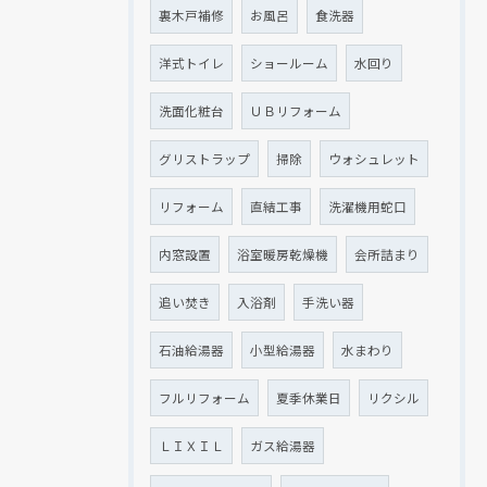
裏木戸補修
お風呂
食洗器
洋式トイレ
ショールーム
水回り
洗面化粧台
ＵＢリフォーム
グリストラップ
掃除
ウォシュレット
リフォーム
直結工事
洗濯機用蛇口
内窓設置
浴室暖房乾燥機
会所詰まり
追い焚き
入浴剤
手洗い器
石油給湯器
小型給湯器
水まわり
フルリフォーム
夏季休業日
リクシル
ＬＩＸＩＬ
ガス給湯器