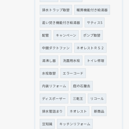
排水トラップ取替
暖房機能付き給湯器
追い焚き機能付き給湯器
サティスS
配管
キャンペーン
ポンプ取替
中間ダクトファン
ネオレストＲＳ２
湯沸し器
洗面用水栓
トイレ修理
水栓取替
エラーコード
内装リフォーム
庭の石撤去
ディスポーザー
三乾王
リコール
排水管詰まり
ネオレスト
新商品
豆知識
キッチンリフォーム