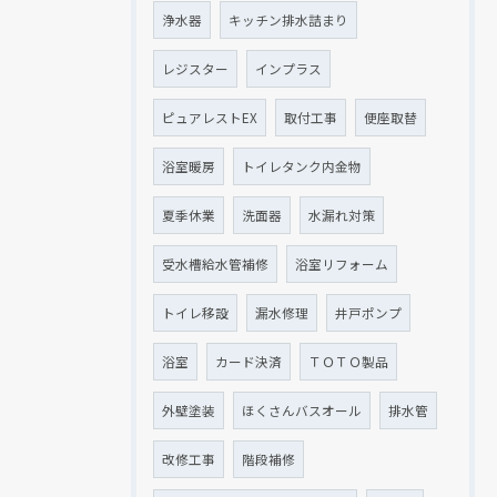
浄水器
キッチン排水詰まり
レジスター
インプラス
ピュアレストEX
取付工事
便座取替
浴室暖房
トイレタンク内金物
夏季休業
洗面器
水漏れ対策
受水槽給水管補修
浴室リフォーム
トイレ移設
漏水修理
井戸ポンプ
浴室
カード決済
ＴＯＴＯ製品
外壁塗装
ほくさんバスオール
排水管
改修工事
階段補修