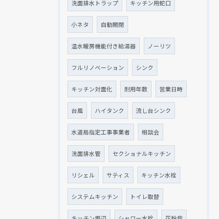
洗面排水トラップ
キッチン用蛇口
小ネタ
自動開閉
温水暖房機能付き給湯器
ノーリツ
フルリノベーション
シンク
キッチン対面化
耐用年数
営業日時
台風
ハイタンク
流し台シンク
水道局指定工事事業者
相談会
洗面排水管
セクショナルキッチン
リシェル
サティス
キッチン水栓
システムキッチン
トイレ取替
キッチン周辺
シャワー水栓
花粉症