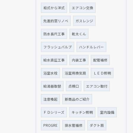
和式から洋式
エアコン交換
先進的窓リノベ
ガスレンジ
防水長尺工事
乾太くん
フラッシュバルブ
ハンドルレバー
給水直圧工事
内装工事
配管補修
浴室水栓
浴室用換気扇
ＬＥＤ照明
給湯器取替
点検口
エアコン取付
注意喚起
新商品のご紹介
ＦＤシリーズ
キッチン照明
室内設備
PROGRE
排水管補修
ダクト扇