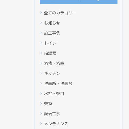
現在、新聞に入っている折込チラシです。
現在、新聞に入っている折込チラシです。
全てのカテゴリー
お知らせ
施工事例
トイレ
給湯器
浴槽・浴室
キッチン
洗面所・洗面台
クリックでチラシのページにジャンプします
クリックでチラシのページにジャンプします
水栓・蛇口
交換
設備工事
メンテナンス