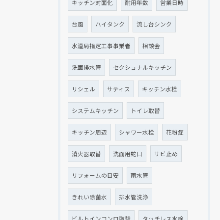
キッチン対面化
耐用年数
営業日時
台風
ハイタンク
流し台シンク
水道局指定工事事業者
相談会
洗面排水管
セクショナルキッチン
リシェル
サティス
キッチン水栓
システムキッチン
トイレ取替
キッチン周辺
シャワー水栓
花粉症
消火器取替
洗面用蛇口
サビ止め
リフォームの目安
雨水管
きれい除菌水
排水管洗浄
ビルトインコンロ取替
タッチレス水栓