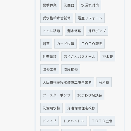
夏季休業
洗面器
水漏れ対策
受水槽給水管補修
浴室リフォーム
トイレ移設
漏水修理
井戸ポンプ
浴室
カード決済
ＴＯＴＯ製品
外壁塗装
ほくさんバスオール
排水管
改修工事
階段補修
大阪市指定給水装置工事事業者
会所枡
ブースターポンプ
水まわり相談会
洗濯用水栓
介護保険住宅改修
ドアノブ
ドアハンドル
ＴＯＴＯ主催