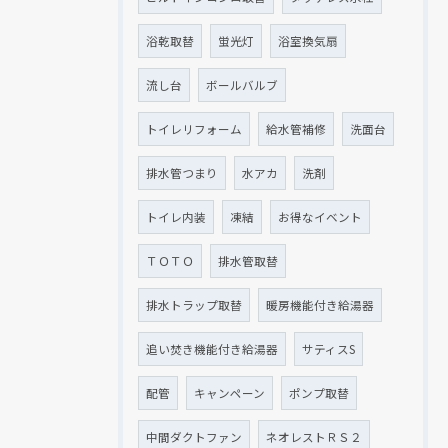
浴乾取替
蛍光灯
浴室換気扇
流し台
ボールバルブ
トイレリフォーム
給水管補修
洗面台
排水管つまり
水アカ
洗剤
トイレ内装
凍結
お得なイベント
ＴＯＴＯ
排水管取替
排水トラップ取替
暖房機能付き給湯器
追い焚き機能付き給湯器
サティスS
配管
キャンペーン
ポンプ取替
中間ダクトファン
ネオレストＲＳ２