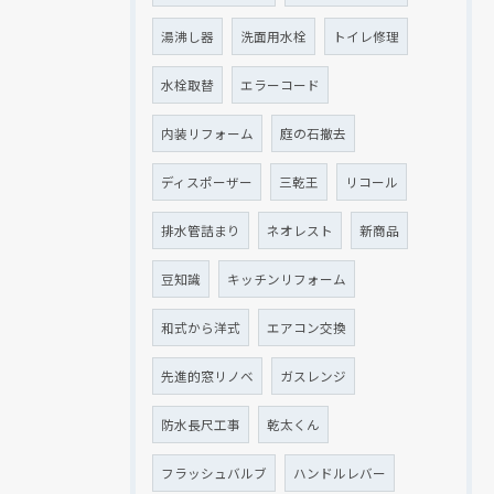
湯沸し器
洗面用水栓
トイレ修理
水栓取替
エラーコード
内装リフォーム
庭の石撤去
ディスポーザー
三乾王
リコール
排水管詰まり
ネオレスト
新商品
豆知識
キッチンリフォーム
和式から洋式
エアコン交換
先進的窓リノベ
ガスレンジ
防水長尺工事
乾太くん
フラッシュバルブ
ハンドルレバー