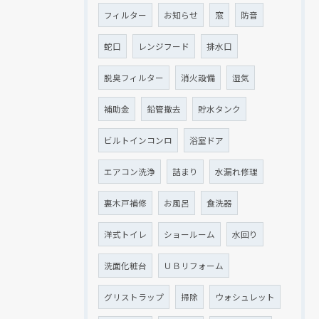
フィルター
お知らせ
窓
防音
蛇口
レンジフード
排水口
脱臭フィルター
消火設備
湿気
補助金
鉛管撤去
貯水タンク
ビルトインコンロ
浴室ドア
エアコン洗浄
詰まり
水漏れ修理
裏木戸補修
お風呂
食洗器
洋式トイレ
ショールーム
水回り
洗面化粧台
ＵＢリフォーム
グリストラップ
掃除
ウォシュレット