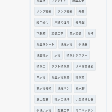
浴室床
ステディア
直圧工事
ポンプ撤去
タンク撤去
外壁
経年劣化
戸建て住宅
分電盤
下駄箱
塗装工事
防水塗装
浴槽
浴室床シート
洗濯水栓
手洗器
洗面排水
水栓
換気レジスター
換気口
ダクト換気扇
ＵＶ除菌機能
単水栓
浴室水栓取替
排気筒
散水栓分岐
洗濯パン
給水管
露出配管
排水口洗浄
小型湯沸し器
手洗い水栓
配管工事
ミニキッチン