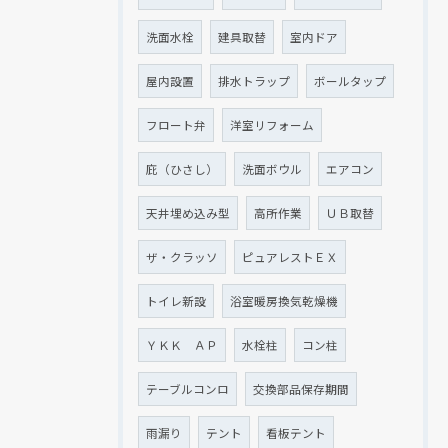
洗面水栓
建具取替
室内ドア
屋内設置
排水トラップ
ボールタップ
フロート弁
洋室リフォーム
庇（ひさし）
洗面ボウル
エアコン
天井埋め込み型
高所作業
ＵＢ取替
ザ・クラッソ
ピュアレストＥＸ
トイレ新設
浴室暖房換気乾燥機
ＹＫＫ ＡＰ
水栓柱
コン柱
テーブルコンロ
交換部品保存期間
雨漏り
テント
看板テント