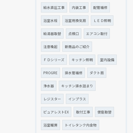
給水直圧工事
内装工事
配管補修
浴室水栓
浴室用換気扇
ＬＥＤ照明
給湯器取替
点検口
エアコン取付
注意喚起
新商品のご紹介
ＦＤシリーズ
キッチン照明
室内設備
PROGRE
排水管補修
ダクト扇
浄水器
キッチン排水詰まり
レジスター
インプラス
ピュアレストEX
取付工事
便座取替
浴室暖房
トイレタンク内金物