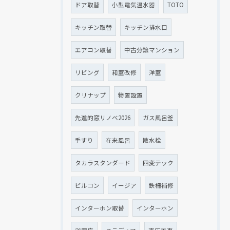
ドア取替
小型電気温水器
TOTO
キッチン取替
キッチン排水口
エアコン取替
中古分譲マンション
リビング
和室改修
洋室
クリナップ
物置設置
先進的窓リノベ2026
ガス風呂釜
手すり
在来風呂
散水栓
タカラスタンダード
四変テック
ビルコン
イージア
鉄柵補修
インターホン取替
インターホン