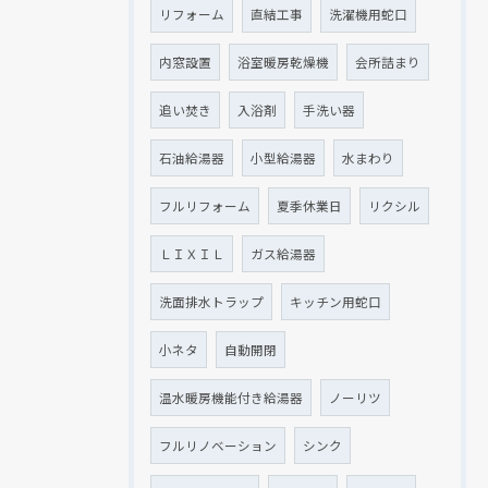
リフォーム
直結工事
洗濯機用蛇口
内窓設置
浴室暖房乾燥機
会所詰まり
追い焚き
入浴剤
手洗い器
石油給湯器
小型給湯器
水まわり
フルリフォーム
夏季休業日
リクシル
ＬＩＸＩＬ
ガス給湯器
洗面排水トラップ
キッチン用蛇口
小ネタ
自動開閉
温水暖房機能付き給湯器
ノーリツ
フルリノベーション
シンク