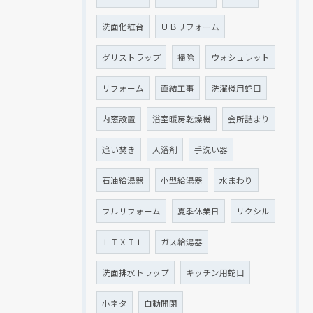
洗面化粧台
ＵＢリフォーム
グリストラップ
掃除
ウォシュレット
リフォーム
直結工事
洗濯機用蛇口
内窓設置
浴室暖房乾燥機
会所詰まり
追い焚き
入浴剤
手洗い器
石油給湯器
小型給湯器
水まわり
フルリフォーム
夏季休業日
リクシル
ＬＩＸＩＬ
ガス給湯器
洗面排水トラップ
キッチン用蛇口
小ネタ
自動開閉