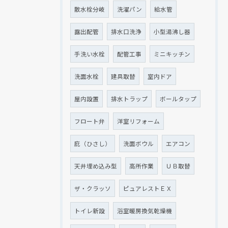
散水栓分岐
洗濯パン
給水管
露出配管
排水口洗浄
小型湯沸し器
手洗い水栓
配管工事
ミニキッチン
洗面水栓
建具取替
室内ドア
屋内設置
排水トラップ
ボールタップ
フロート弁
洋室リフォーム
庇（ひさし）
洗面ボウル
エアコン
天井埋め込み型
高所作業
ＵＢ取替
ザ・クラッソ
ピュアレストＥＸ
トイレ新設
浴室暖房換気乾燥機