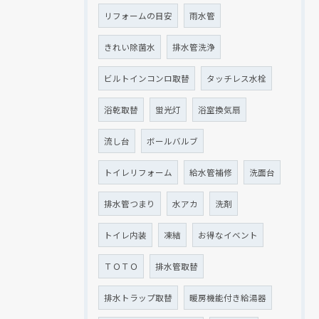
リフォームの目安
雨水管
きれい除菌水
排水管洗浄
ビルトインコンロ取替
タッチレス水栓
浴乾取替
蛍光灯
浴室換気扇
流し台
ボールバルブ
トイレリフォーム
給水管補修
洗面台
排水管つまり
水アカ
洗剤
トイレ内装
凍結
お得なイベント
ＴＯＴＯ
排水管取替
排水トラップ取替
暖房機能付き給湯器