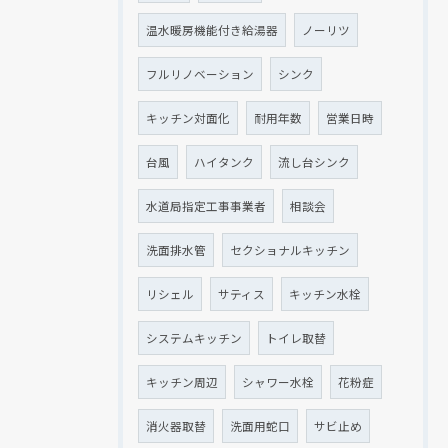
温水暖房機能付き給湯器
ノーリツ
フルリノベーション
シンク
キッチン対面化
耐用年数
営業日時
台風
ハイタンク
流し台シンク
水道局指定工事事業者
相談会
洗面排水管
セクショナルキッチン
リシェル
サティス
キッチン水栓
システムキッチン
トイレ取替
キッチン周辺
シャワー水栓
花粉症
消火器取替
洗面用蛇口
サビ止め