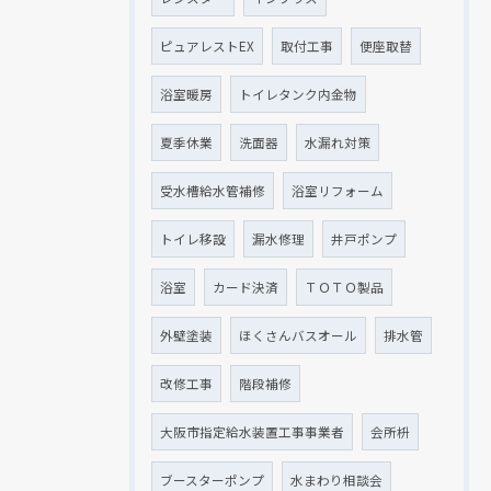
ピュアレストEX
取付工事
便座取替
浴室暖房
トイレタンク内金物
夏季休業
洗面器
水漏れ対策
受水槽給水管補修
浴室リフォーム
トイレ移設
漏水修理
井戸ポンプ
浴室
カード決済
ＴＯＴＯ製品
外壁塗装
ほくさんバスオール
排水管
改修工事
階段補修
大阪市指定給水装置工事事業者
会所枡
ブースターポンプ
水まわり相談会