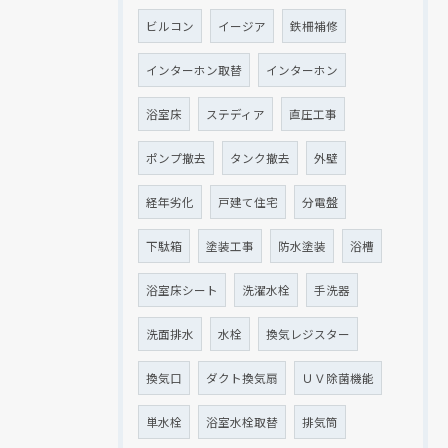
ビルコン
イージア
鉄柵補修
インターホン取替
インターホン
浴室床
ステディア
直圧工事
ポンプ撤去
タンク撤去
外壁
経年劣化
戸建て住宅
分電盤
下駄箱
塗装工事
防水塗装
浴槽
浴室床シート
洗濯水栓
手洗器
洗面排水
水栓
換気レジスター
換気口
ダクト換気扇
ＵＶ除菌機能
単水栓
浴室水栓取替
排気筒