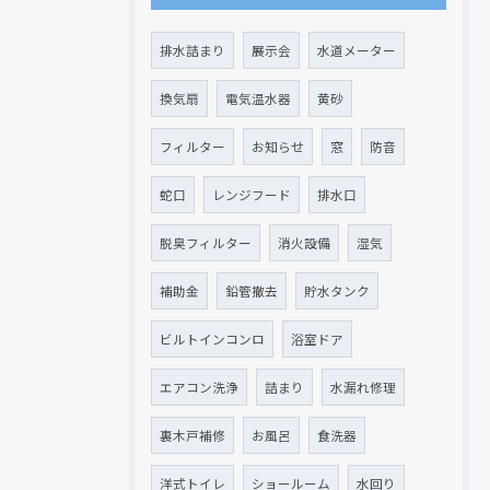
排水詰まり
展示会
水道メーター
換気扇
電気温水器
黄砂
フィルター
お知らせ
窓
防音
蛇口
レンジフード
排水口
脱臭フィルター
消火設備
湿気
補助金
鉛管撤去
貯水タンク
ビルトインコンロ
浴室ドア
エアコン洗浄
詰まり
水漏れ修理
裏木戸補修
お風呂
食洗器
洋式トイレ
ショールーム
水回り