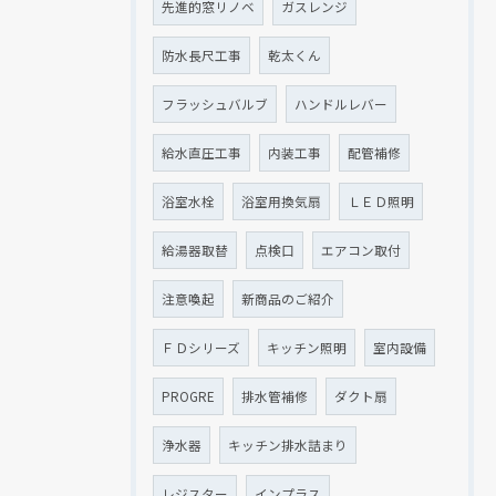
先進的窓リノベ
ガスレンジ
防水長尺工事
乾太くん
フラッシュバルブ
ハンドルレバー
給水直圧工事
内装工事
配管補修
浴室水栓
浴室用換気扇
ＬＥＤ照明
給湯器取替
点検口
エアコン取付
注意喚起
新商品のご紹介
ＦＤシリーズ
キッチン照明
室内設備
PROGRE
排水管補修
ダクト扇
浄水器
キッチン排水詰まり
レジスター
インプラス