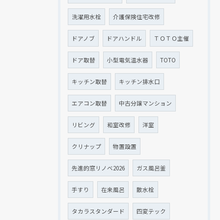
洗濯用水栓
介護保険住宅改修
ドアノブ
ドアハンドル
ＴＯＴＯ主催
ドア取替
小型電気温水器
TOTO
キッチン取替
キッチン排水口
エアコン取替
中古分譲マンション
リビング
和室改修
洋室
クリナップ
物置設置
先進的窓リノベ2026
ガス風呂釜
手すり
在来風呂
散水栓
タカラスタンダード
四変テック