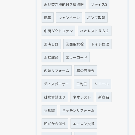
追い焚き機能付き給湯器
サティスS
配管
キャンペーン
ポンプ取替
中間ダクトファン
ネオレストＲＳ２
湯沸し器
洗面用水栓
トイレ修理
水栓取替
エラーコード
内装リフォーム
庭の石撤去
ディスポーザー
三乾王
リコール
排水管詰まり
ネオレスト
新商品
豆知識
キッチンリフォーム
和式から洋式
エアコン交換