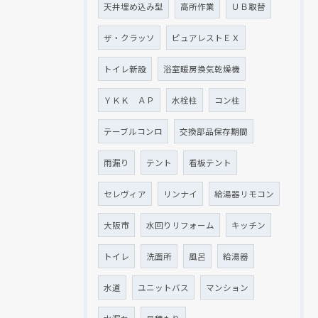
天井埋め込み型
高所作業
ＵＢ取替
ザ・クラッソ
ピュアレストＥＸ
トイレ新設
浴室暖房換気乾燥機
ＹＫＫ ＡＰ
水栓柱
コン柱
テーブルコンロ
交換部品保存期間
雨漏り
テント
看板テント
セレヴィア
リンナイ
給湯器リモコン
大阪市
水回りリフォーム
キッチン
トイレ
洗面所
風呂
給湯器
水道
ユニットバス
マンション