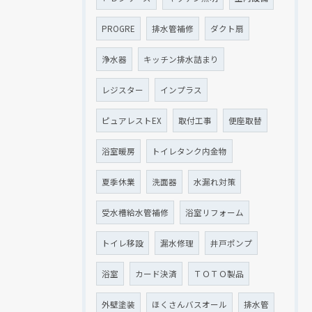
PROGRE
排水管補修
ダクト扇
浄水器
キッチン排水詰まり
レジスター
インプラス
ピュアレストEX
取付工事
便座取替
浴室暖房
トイレタンク内金物
夏季休業
洗面器
水漏れ対策
受水槽給水管補修
浴室リフォーム
トイレ移設
漏水修理
井戸ポンプ
浴室
カード決済
ＴＯＴＯ製品
外壁塗装
ほくさんバスオール
排水管