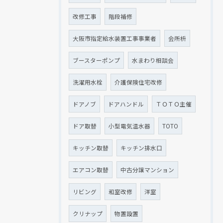
改修工事
階段補修
大阪市指定給水装置工事事業者
会所枡
ブースターポンプ
水まわり相談会
洗濯用水栓
介護保険住宅改修
ドアノブ
ドアハンドル
ＴＯＴＯ主催
ドア取替
小型電気温水器
TOTO
キッチン取替
キッチン排水口
エアコン取替
中古分譲マンション
リビング
和室改修
洋室
クリナップ
物置設置