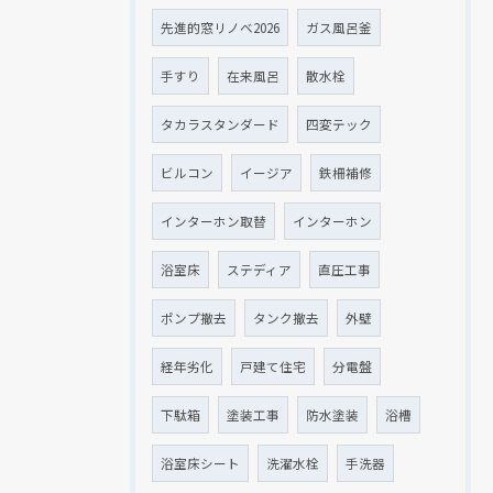
先進的窓リノベ2026
ガス風呂釜
手すり
在来風呂
散水栓
タカラスタンダード
四変テック
ビルコン
イージア
鉄柵補修
インターホン取替
インターホン
浴室床
ステディア
直圧工事
ポンプ撤去
タンク撤去
外壁
経年劣化
戸建て住宅
分電盤
下駄箱
塗装工事
防水塗装
浴槽
浴室床シート
洗濯水栓
手洗器