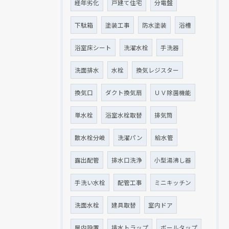
経年劣化
戸建て住宅
分電盤
下駄箱
塗装工事
防水塗装
浴槽
浴室床シート
洗濯水栓
手洗器
洗面排水
水栓
換気レジスター
換気口
ダクト換気扇
ＵＶ除菌機能
単水栓
浴室水栓取替
排気筒
散水栓分岐
洗濯パン
給水管
露出配管
排水口洗浄
小型湯沸し器
手洗い水栓
配管工事
ミニキッチン
洗面水栓
建具取替
室内ドア
屋内設置
排水トラップ
ボールタップ