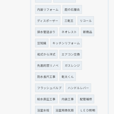
内装リフォーム
庭の石撤去
ディスポーザー
三乾王
リコール
排水管詰まり
ネオレスト
新商品
豆知識
キッチンリフォーム
和式から洋式
エアコン交換
先進的窓リノベ
ガスレンジ
防水長尺工事
乾太くん
フラッシュバルブ
ハンドルレバー
給水直圧工事
内装工事
配管補修
浴室水栓
浴室用換気扇
ＬＥＤ照明