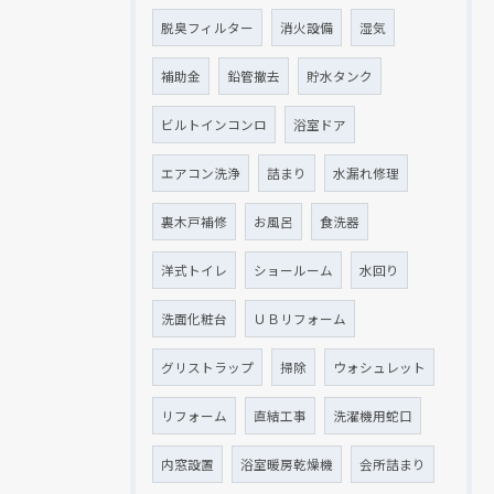
脱臭フィルター
消火設備
湿気
補助金
鉛管撤去
貯水タンク
ビルトインコンロ
浴室ドア
エアコン洗浄
詰まり
水漏れ修理
裏木戸補修
お風呂
食洗器
洋式トイレ
ショールーム
水回り
洗面化粧台
ＵＢリフォーム
グリストラップ
掃除
ウォシュレット
リフォーム
直結工事
洗濯機用蛇口
内窓設置
浴室暖房乾燥機
会所詰まり