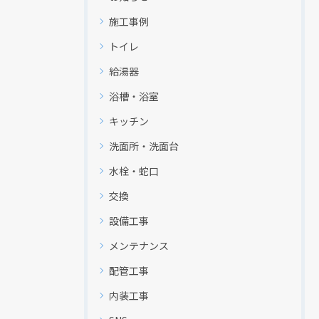
施工事例
トイレ
給湯器
浴槽・浴室
キッチン
現在、新聞に入っている折込チラシです。
現在、新聞に入っている折込チラシです。
洗面所・洗面台
水栓・蛇口
交換
設備工事
メンテナンス
配管工事
内装工事