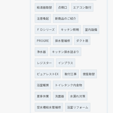
給湯器取替
点検口
エアコン取付
注意喚起
新商品のご紹介
ＦＤシリーズ
キッチン照明
室内設備
PROGRE
排水管補修
ダクト扇
浄水器
キッチン排水詰まり
レジスター
インプラス
ピュアレストEX
取付工事
便座取替
浴室暖房
トイレタンク内金物
夏季休業
洗面器
水漏れ対策
受水槽給水管補修
浴室リフォーム