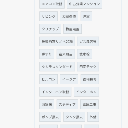
エアコン取替
中古分譲マンション
リビング
和室改修
洋室
クリナップ
物置設置
先進的窓リノベ2026
ガス風呂釜
手すり
在来風呂
散水栓
タカラスタンダード
四変テック
ビルコン
イージア
鉄柵補修
インターホン取替
インターホン
浴室床
ステディア
直圧工事
ポンプ撤去
タンク撤去
外壁