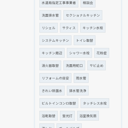
水道局指定工事事業者
相談会
洗面排水管
セクショナルキッチン
リシェル
サティス
キッチン水栓
システムキッチン
トイレ取替
キッチン周辺
シャワー水栓
花粉症
消火器取替
洗面用蛇口
サビ止め
リフォームの目安
雨水管
きれい除菌水
排水管洗浄
ビルトインコンロ取替
タッチレス水栓
浴乾取替
蛍光灯
浴室換気扇