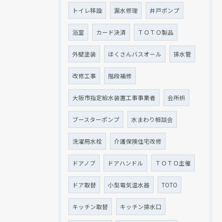
トイレ移設
漏水修理
井戸ポンプ
浴室
カード決済
ＴＯＴＯ製品
外壁塗装
ほくさんバスオール
排水管
改修工事
階段補修
大阪市指定給水装置工事事業者
会所枡
ブースターポンプ
水まわり相談会
洗濯用水栓
介護保険住宅改修
ドアノブ
ドアハンドル
ＴＯＴＯ主催
ドア取替
小型電気温水器
TOTO
キッチン取替
キッチン排水口