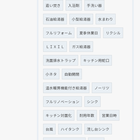
追い焚き
入浴剤
手洗い器
石油給湯器
小型給湯器
水まわり
フルリフォーム
夏季休業日
リクシル
ＬＩＸＩＬ
ガス給湯器
洗面排水トラップ
キッチン用蛇口
小ネタ
自動開閉
温水暖房機能付き給湯器
ノーリツ
フルリノベーション
シンク
キッチン対面化
耐用年数
営業日時
台風
ハイタンク
流し台シンク