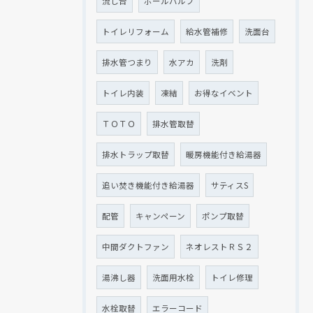
流し台
ボールバルブ
トイレリフォーム
給水管補修
洗面台
排水管つまり
水アカ
洗剤
トイレ内装
凍結
お得なイベント
ＴＯＴＯ
排水管取替
排水トラップ取替
暖房機能付き給湯器
追い焚き機能付き給湯器
サティスS
配管
キャンペーン
ポンプ取替
中間ダクトファン
ネオレストＲＳ２
湯沸し器
洗面用水栓
トイレ修理
水栓取替
エラーコード