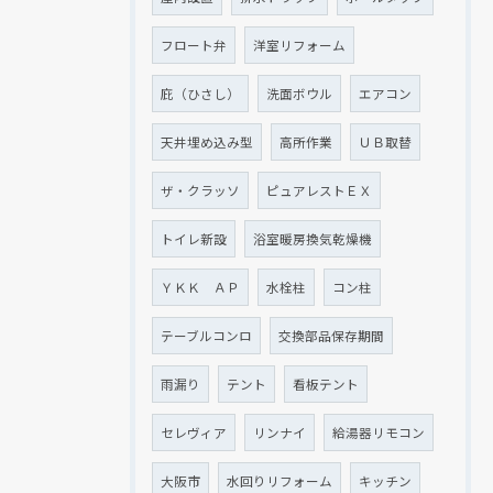
フロート弁
洋室リフォーム
庇（ひさし）
洗面ボウル
エアコン
天井埋め込み型
高所作業
ＵＢ取替
ザ・クラッソ
ピュアレストＥＸ
トイレ新設
浴室暖房換気乾燥機
ＹＫＫ ＡＰ
水栓柱
コン柱
テーブルコンロ
交換部品保存期間
雨漏り
テント
看板テント
セレヴィア
リンナイ
給湯器リモコン
大阪市
水回りリフォーム
キッチン