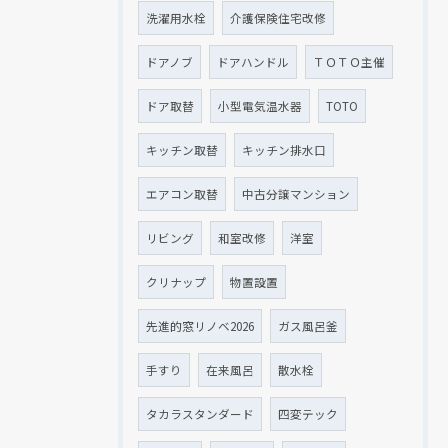
洗濯用水栓
介護保険住宅改修
ドアノブ
ドアハンドル
ＴＯＴＯ主催
ドア取替
小型電気温水器
TOTO
キッチン取替
キッチン排水口
エアコン取替
中古分譲マンション
リビング
和室改修
洋室
クリナップ
物置設置
先進的窓リノベ2026
ガス風呂釜
手すり
在来風呂
散水栓
タカラスタンダード
四変テック