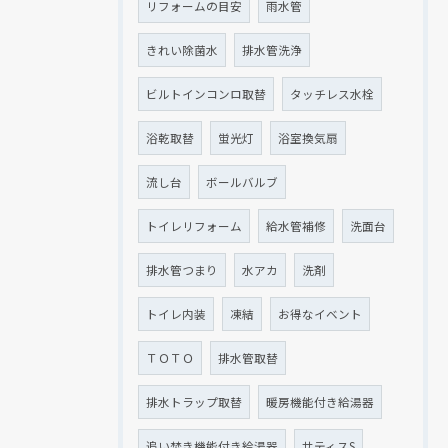
リフォームの目安
雨水管
きれい除菌水
排水管洗浄
ビルトインコンロ取替
タッチレス水栓
浴乾取替
蛍光灯
浴室換気扇
流し台
ボールバルブ
トイレリフォーム
給水管補修
洗面台
排水管つまり
水アカ
洗剤
トイレ内装
凍結
お得なイベント
ＴＯＴＯ
排水管取替
排水トラップ取替
暖房機能付き給湯器
追い焚き機能付き給湯器
サティスS