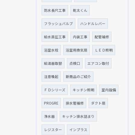
防水長尺工事
乾太くん
フラッシュバルブ
ハンドルレバー
給水直圧工事
内装工事
配管補修
浴室水栓
浴室用換気扇
ＬＥＤ照明
給湯器取替
点検口
エアコン取付
注意喚起
新商品のご紹介
ＦＤシリーズ
キッチン照明
室内設備
PROGRE
排水管補修
ダクト扇
浄水器
キッチン排水詰まり
レジスター
インプラス