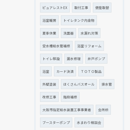
ピュアレストEX
取付工事
便座取替
浴室暖房
トイレタンク内金物
夏季休業
洗面器
水漏れ対策
受水槽給水管補修
浴室リフォーム
トイレ移設
漏水修理
井戸ポンプ
浴室
カード決済
ＴＯＴＯ製品
外壁塗装
ほくさんバスオール
排水管
改修工事
階段補修
大阪市指定給水装置工事事業者
会所枡
ブースターポンプ
水まわり相談会