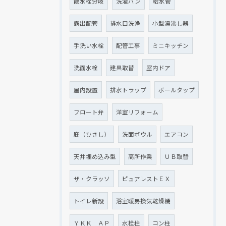
散水栓分岐
洗濯パン
給水管
露出配管
排水口洗浄
小型湯沸し器
手洗い水栓
配管工事
ミニキッチン
洗面水栓
建具取替
室内ドア
屋内設置
排水トラップ
ボールタップ
フロート弁
洋室リフォーム
庇（ひさし）
洗面ボウル
エアコン
天井埋め込み型
高所作業
ＵＢ取替
ザ・クラッソ
ピュアレストＥＸ
トイレ新設
浴室暖房換気乾燥機
ＹＫＫ ＡＰ
水栓柱
コン柱