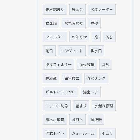
排水詰まり
展示会
水道メーター
換気扇
電気温水器
黄砂
フィルター
お知らせ
窓
防音
蛇口
レンジフード
排水口
脱臭フィルター
消火設備
湿気
補助金
鉛管撤去
貯水タンク
ビルトインコンロ
浴室ドア
エアコン洗浄
詰まり
水漏れ修理
裏木戸補修
お風呂
食洗器
洋式トイレ
ショールーム
水回り