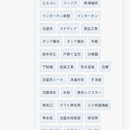
ビルコン
イージア
鉄柵補修
インターホン取替
インターホン
浴室床
ステディア
直圧工事
ポンプ撤去
タンク撤去
外壁
経年劣化
戸建て住宅
分電盤
下駄箱
塗装工事
防水塗装
浴槽
浴室床シート
洗濯水栓
手洗器
洗面排水
水栓
換気レジスター
換気口
ダクト換気扇
ＵＶ除菌機能
単水栓
浴室水栓取替
排気筒