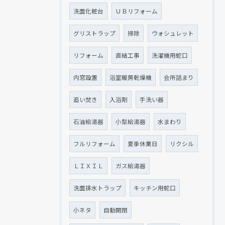
洗面化粧台
ＵＢリフォーム
グリストラップ
掃除
ウォシュレット
リフォーム
直結工事
洗濯機用蛇口
内窓設置
浴室暖房乾燥機
会所詰まり
追い焚き
入浴剤
手洗い器
石油給湯器
小型給湯器
水まわり
フルリフォーム
夏季休業日
リクシル
ＬＩＸＩＬ
ガス給湯器
洗面排水トラップ
キッチン用蛇口
小ネタ
自動開閉