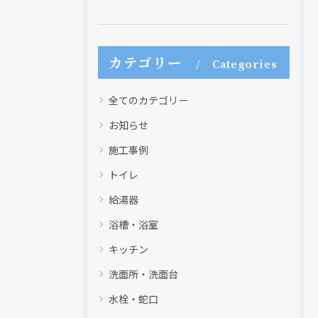
現在、新聞に入っている折込チラシです。
現在、新聞に入っている折込チラシです。
カテゴリー
Categories
全てのカテゴリー
お知らせ
施工事例
トイレ
給湯器
浴槽・浴室
クリックでチラシのページにジャンプします
クリックでチラシのページにジャンプします
キッチン
洗面所・洗面台
水栓・蛇口