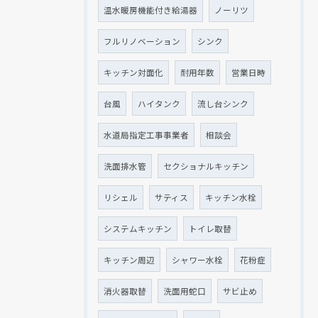
温水暖房機能付き給湯器
ノーリツ
フルリノベーション
シンク
キッチン対面化
耐用年数
営業日時
台風
ハイタンク
流し台シンク
水道局指定工事事業者
相談会
洗面排水管
セクショナルキッチン
リシェル
サティス
キッチン水栓
システムキッチン
トイレ取替
キッチン周辺
シャワー水栓
花粉症
消火器取替
洗面用蛇口
サビ止め