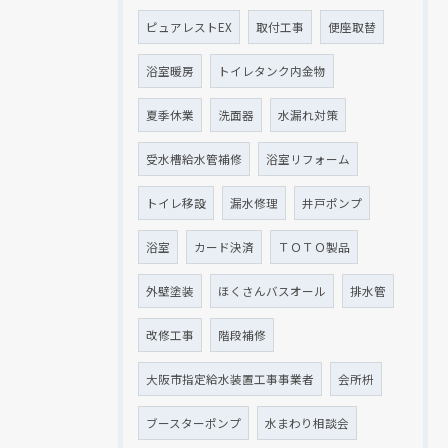
ピュアレストEX
取付工事
便座取替
浴室暖房
トイレタンク内金物
夏季休業
洗面器
水漏れ対策
受水槽給水管補修
浴室リフォーム
トイレ移設
漏水修理
井戸ポンプ
浴室
カード決済
ＴＯＴＯ製品
外壁塗装
ほくさんバスオール
排水管
改修工事
階段補修
大阪市指定給水装置工事事業者
会所枡
ブースターポンプ
水まわり相談会