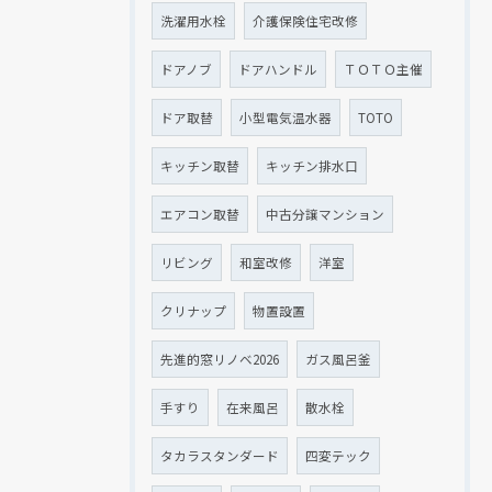
洗濯用水栓
介護保険住宅改修
ドアノブ
ドアハンドル
ＴＯＴＯ主催
ドア取替
小型電気温水器
TOTO
キッチン取替
キッチン排水口
エアコン取替
中古分譲マンション
リビング
和室改修
洋室
クリナップ
物置設置
先進的窓リノベ2026
ガス風呂釜
手すり
在来風呂
散水栓
タカラスタンダード
四変テック