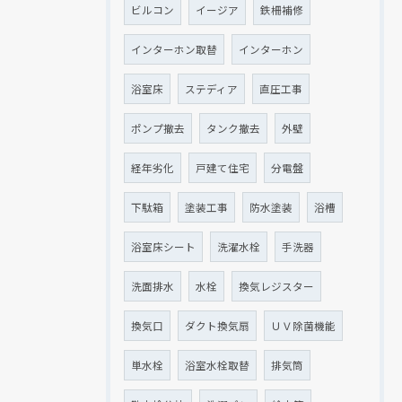
ビルコン
イージア
鉄柵補修
インターホン取替
インターホン
浴室床
ステディア
直圧工事
ポンプ撤去
タンク撤去
外壁
経年劣化
戸建て住宅
分電盤
下駄箱
塗装工事
防水塗装
浴槽
浴室床シート
洗濯水栓
手洗器
洗面排水
水栓
換気レジスター
換気口
ダクト換気扇
ＵＶ除菌機能
単水栓
浴室水栓取替
排気筒