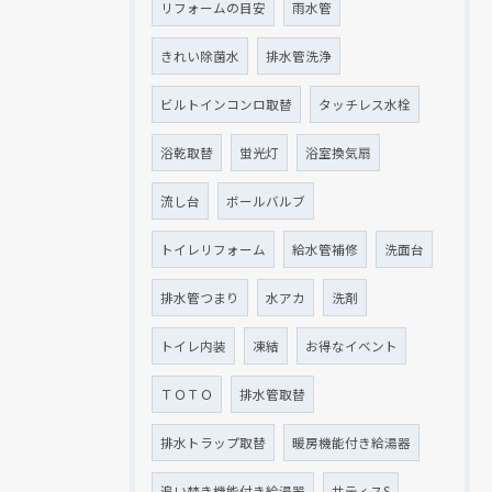
リフォームの目安
雨水管
きれい除菌水
排水管洗浄
ビルトインコンロ取替
タッチレス水栓
浴乾取替
蛍光灯
浴室換気扇
流し台
ボールバルブ
トイレリフォーム
給水管補修
洗面台
排水管つまり
水アカ
洗剤
トイレ内装
凍結
お得なイベント
ＴＯＴＯ
排水管取替
排水トラップ取替
暖房機能付き給湯器
追い焚き機能付き給湯器
サティスS