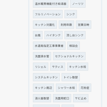
温水暖房機能付き給湯器
ノーリツ
フルリノベーション
シンク
キッチン対面化
耐用年数
営業日時
台風
ハイタンク
流し台シンク
水道局指定工事事業者
相談会
洗面排水管
セクショナルキッチン
リシェル
サティス
キッチン水栓
システムキッチン
トイレ取替
キッチン周辺
シャワー水栓
花粉症
消火器取替
洗面用蛇口
サビ止め