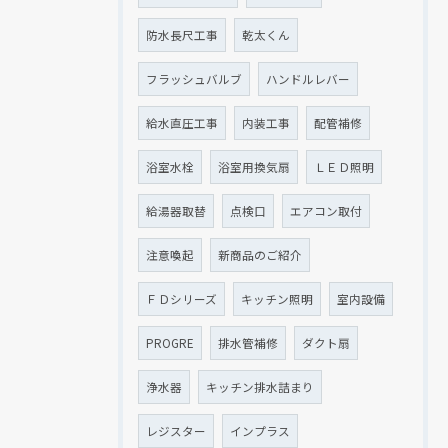
防水長尺工事
乾太くん
フラッシュバルブ
ハンドルレバー
給水直圧工事
内装工事
配管補修
浴室水栓
浴室用換気扇
ＬＥＤ照明
給湯器取替
点検口
エアコン取付
注意喚起
新商品のご紹介
ＦＤシリーズ
キッチン照明
室内設備
PROGRE
排水管補修
ダクト扇
浄水器
キッチン排水詰まり
レジスター
インプラス