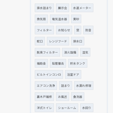
排水詰まり
展示会
水道メーター
換気扇
電気温水器
黄砂
クリックでチラシのページにジャンプします
クリックでチラシのページにジャンプします
フィルター
お知らせ
窓
防音
蛇口
レンジフード
排水口
脱臭フィルター
消火設備
湿気
補助金
鉛管撤去
貯水タンク
ビルトインコンロ
浴室ドア
エアコン洗浄
詰まり
水漏れ修理
裏木戸補修
お風呂
食洗器
洋式トイレ
ショールーム
水回り