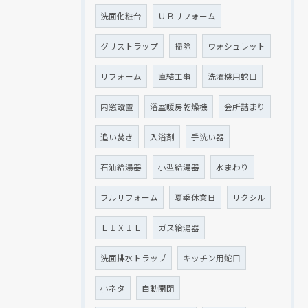
洗面化粧台
ＵＢリフォーム
グリストラップ
掃除
ウォシュレット
リフォーム
直結工事
洗濯機用蛇口
内窓設置
浴室暖房乾燥機
会所詰まり
追い焚き
入浴剤
手洗い器
石油給湯器
小型給湯器
水まわり
フルリフォーム
夏季休業日
リクシル
ＬＩＸＩＬ
ガス給湯器
洗面排水トラップ
キッチン用蛇口
小ネタ
自動開閉