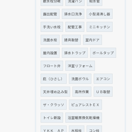
散水栓分岐
洗濯パン
給水管
露出配管
排水口洗浄
小型湯沸し器
手洗い水栓
配管工事
ミニキッチン
洗面水栓
建具取替
室内ドア
屋内設置
排水トラップ
ボールタップ
フロート弁
洋室リフォーム
庇（ひさし）
洗面ボウル
エアコン
天井埋め込み型
高所作業
ＵＢ取替
ザ・クラッソ
ピュアレストＥＸ
トイレ新設
浴室暖房換気乾燥機
ＹＫＫ ＡＰ
水栓柱
コン柱