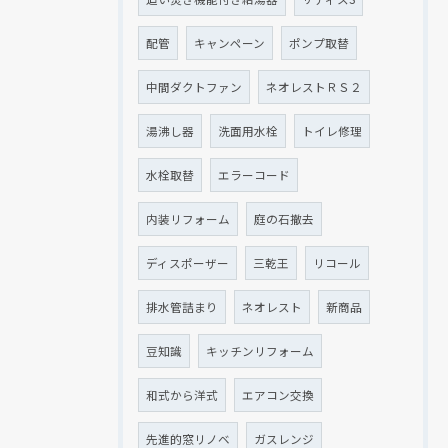
配管
キャンペーン
ポンプ取替
中間ダクトファン
ネオレストＲＳ２
湯沸し器
洗面用水栓
トイレ修理
水栓取替
エラーコード
内装リフォーム
庭の石撤去
ディスポーザー
三乾王
リコール
排水管詰まり
ネオレスト
新商品
豆知識
キッチンリフォーム
和式から洋式
エアコン交換
先進的窓リノベ
ガスレンジ