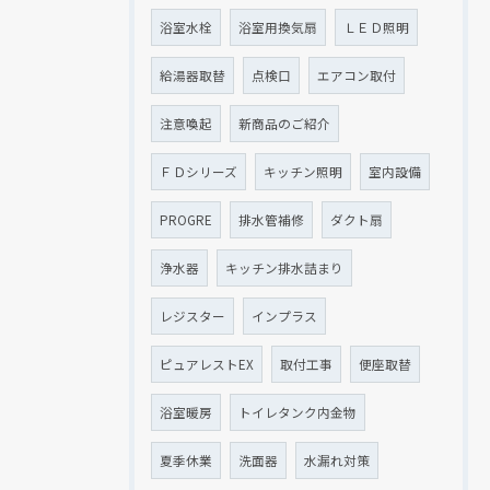
浴室水栓
浴室用換気扇
ＬＥＤ照明
給湯器取替
点検口
エアコン取付
注意喚起
新商品のご紹介
ＦＤシリーズ
キッチン照明
室内設備
PROGRE
排水管補修
ダクト扇
浄水器
キッチン排水詰まり
レジスター
インプラス
ピュアレストEX
取付工事
便座取替
浴室暖房
トイレタンク内金物
夏季休業
洗面器
水漏れ対策