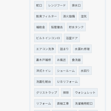
蛇口
レンジフード
排水口
脱臭フィルター
消火設備
湿気
補助金
鉛管撤去
貯水タンク
ビルトインコンロ
浴室ドア
エアコン洗浄
詰まり
水漏れ修理
裏木戸補修
お風呂
食洗器
洋式トイレ
ショールーム
水回り
洗面化粧台
ＵＢリフォーム
グリストラップ
掃除
ウォシュレット
リフォーム
直結工事
洗濯機用蛇口