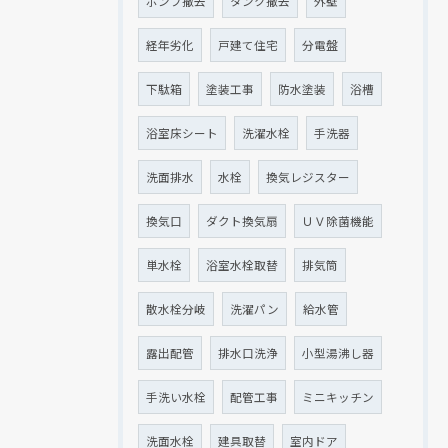
ポンプ撤去
タンク撤去
外壁
経年劣化
戸建て住宅
分電盤
下駄箱
塗装工事
防水塗装
浴槽
浴室床シート
洗濯水栓
手洗器
洗面排水
水栓
換気レジスター
換気口
ダクト換気扇
ＵＶ除菌機能
単水栓
浴室水栓取替
排気筒
散水栓分岐
洗濯パン
給水管
露出配管
排水口洗浄
小型湯沸し器
手洗い水栓
配管工事
ミニキッチン
洗面水栓
建具取替
室内ドア