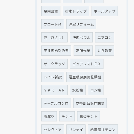
屋内設置
排水トラップ
ボールタップ
フロート弁
洋室リフォーム
庇（ひさし）
洗面ボウル
エアコン
天井埋め込み型
高所作業
ＵＢ取替
ザ・クラッソ
ピュアレストＥＸ
トイレ新設
浴室暖房換気乾燥機
ＹＫＫ ＡＰ
水栓柱
コン柱
テーブルコンロ
交換部品保存期間
雨漏り
テント
看板テント
セレヴィア
リンナイ
給湯器リモコン