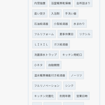
内窓設置
浴室暖房乾燥機
会所詰まり
追い焚き
入浴剤
手洗い器
石油給湯器
小型給湯器
水まわり
フルリフォーム
夏季休業日
リクシル
ＬＩＸＩＬ
ガス給湯器
洗面排水トラップ
キッチン用蛇口
小ネタ
自動開閉
温水暖房機能付き給湯器
ノーリツ
フルリノベーション
シンク
キッチン対面化
耐用年数
営業日時