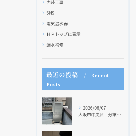
内装工事
SNS
電気温水器
ＨＰトップに表示
漏水補修
現在、新聞に入っている折込チラシです。
現在、新聞に入っている折込チラシです。
最近の投稿
Recent
Posts
2026/08/07
大阪市中央区 分譲マンションの給湯器取替リフォーム工事 UV除菌機能搭載給湯器