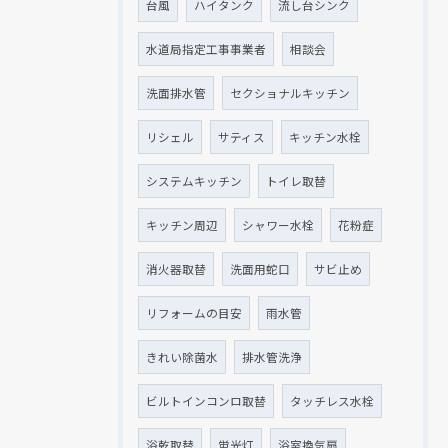
台風
ハイタンク
流し台シンク
水道局指定工事事業者
相談会
洗面排水管
セクショナルキッチン
リシェル
サティス
キッチン水栓
システムキッチン
トイレ取替
キッチン周辺
シャワー水栓
花粉症
消火器取替
洗面用蛇口
サビ止め
リフォームの目安
雨水管
きれい除菌水
排水管洗浄
ビルトインコンロ取替
タッチレス水栓
浴乾取替
蛍光灯
浴室換気扇