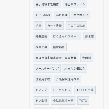
受水槽給水管補修
浴室リフォーム
トイレ移設
漏水修理
井戸ポンプ
浴室
カード決済
ＴＯＴＯ製品
外壁塗装
ほくさんバスオール
排水管
改修工事
階段補修
大阪市指定給水装置工事事業者
会所枡
ブースターポンプ
水まわり相談会
洗濯用水栓
介護保険住宅改修
ドアノブ
ドアハンドル
ＴＯＴＯ主催
ドア取替
小型電気温水器
TOTO