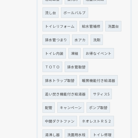
流し台
ボールバルブ
トイレリフォーム
給水管補修
洗面台
排水管つまり
水アカ
洗剤
トイレ内装
凍結
お得なイベント
ＴＯＴＯ
排水管取替
排水トラップ取替
暖房機能付き給湯器
追い焚き機能付き給湯器
サティスS
配管
キャンペーン
ポンプ取替
中間ダクトファン
ネオレストＲＳ２
湯沸し器
洗面用水栓
トイレ修理