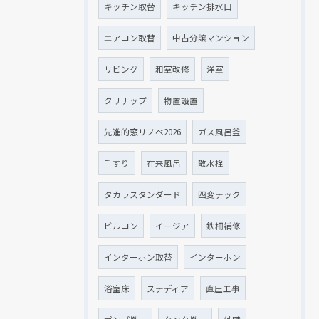
キッチン取替
キッチン排水口
エアコン取替
中古分譲マンション
リビング
和室改修
洋室
クリナップ
物置設置
先進的窓リノベ2026
ガス風呂釜
手すり
在来風呂
散水栓
タカラスタンダード
四変テック
ビルコン
イージア
鉄柵補修
インターホン取替
インターホン
浴室床
ステディア
直圧工事