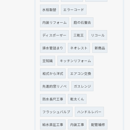
水栓取替
エラーコード
内装リフォーム
庭の石撤去
ディスポーザー
三乾王
リコール
排水管詰まり
ネオレスト
新商品
豆知識
キッチンリフォーム
和式から洋式
エアコン交換
先進的窓リノベ
ガスレンジ
防水長尺工事
乾太くん
フラッシュバルブ
ハンドルレバー
給水直圧工事
内装工事
配管補修