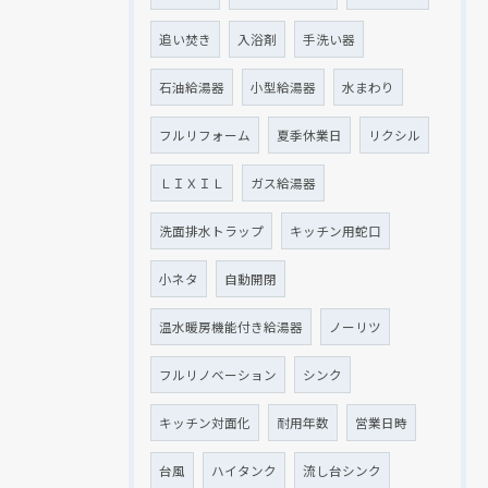
追い焚き
入浴剤
手洗い器
石油給湯器
小型給湯器
水まわり
フルリフォーム
夏季休業日
リクシル
ＬＩＸＩＬ
ガス給湯器
洗面排水トラップ
キッチン用蛇口
小ネタ
自動開閉
温水暖房機能付き給湯器
ノーリツ
フルリノベーション
シンク
キッチン対面化
耐用年数
営業日時
台風
ハイタンク
流し台シンク