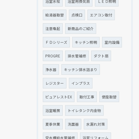
浴室水栓
浴室用換気扇
ＬＥＤ照明
給湯器取替
点検口
エアコン取付
注意喚起
新商品のご紹介
ＦＤシリーズ
キッチン照明
室内設備
PROGRE
排水管補修
ダクト扇
浄水器
キッチン排水詰まり
レジスター
インプラス
ピュアレストEX
取付工事
便座取替
浴室暖房
トイレタンク内金物
夏季休業
洗面器
水漏れ対策
受水槽給水管補修
浴室リフォーム