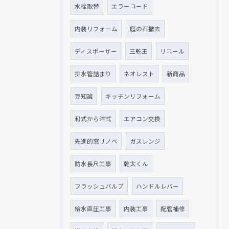
水栓取替
エラーコード
内装リフォーム
庭の石撤去
ディスポーザー
三乾王
リコール
排水管詰まり
ネオレスト
新商品
豆知識
キッチンリフォーム
和式から洋式
エアコン交換
先進的窓リノベ
ガスレンジ
防水長尺工事
乾太くん
フラッシュバルブ
ハンドルレバー
給水直圧工事
内装工事
配管補修