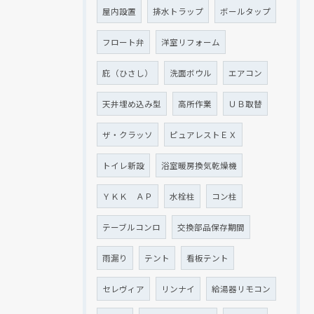
屋内設置
排水トラップ
ボールタップ
フロート弁
洋室リフォーム
庇（ひさし）
洗面ボウル
エアコン
天井埋め込み型
高所作業
ＵＢ取替
ザ・クラッソ
ピュアレストＥＸ
トイレ新設
浴室暖房換気乾燥機
ＹＫＫ ＡＰ
水栓柱
コン柱
テーブルコンロ
交換部品保存期間
雨漏り
テント
看板テント
セレヴィア
リンナイ
給湯器リモコン