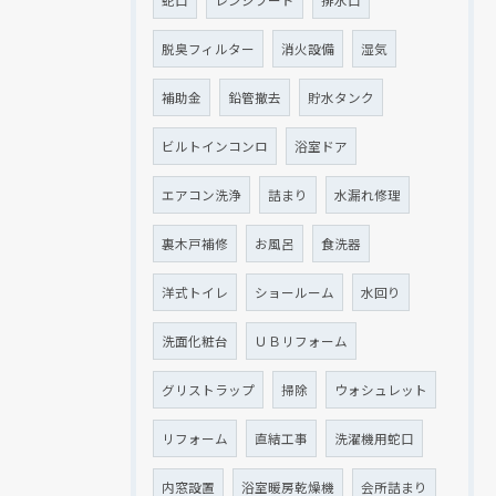
蛇口
レンジフード
排水口
クリックでチラシのページにジャンプします
クリックでチラシのページにジャンプします
脱臭フィルター
消火設備
湿気
補助金
鉛管撤去
貯水タンク
ビルトインコンロ
浴室ドア
エアコン洗浄
詰まり
水漏れ修理
裏木戸補修
お風呂
食洗器
洋式トイレ
ショールーム
水回り
洗面化粧台
ＵＢリフォーム
グリストラップ
掃除
ウォシュレット
リフォーム
直結工事
洗濯機用蛇口
内窓設置
浴室暖房乾燥機
会所詰まり