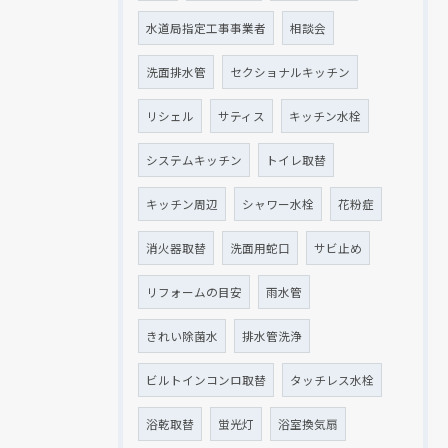
水道局指定工事事業者
相談会
洗面排水管
セクショナルキッチン
リシェル
サティス
キッチン水栓
システムキッチン
トイレ取替
キッチン周辺
シャワー水栓
花粉症
消火器取替
洗面用蛇口
サビ止め
リフォームの目安
雨水管
きれい除菌水
排水管洗浄
ビルトインコンロ取替
タッチレス水栓
浴乾取替
蛍光灯
浴室換気扇