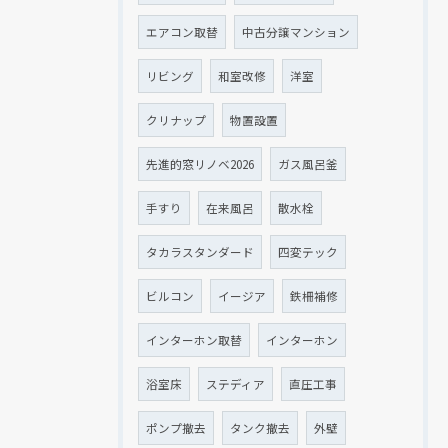
エアコン取替
中古分譲マンション
リビング
和室改修
洋室
クリナップ
物置設置
先進的窓リノベ2026
ガス風呂釜
手すり
在来風呂
散水栓
タカラスタンダード
四変テック
ビルコン
イージア
鉄柵補修
インターホン取替
インターホン
浴室床
ステディア
直圧工事
ポンプ撤去
タンク撤去
外壁