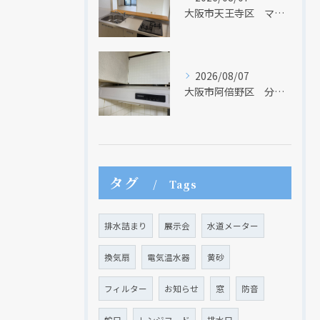
大阪市天王寺区 マンションのキッチン取替及び内装リフォーム工事 クリナップ
2026/08/07
大阪市阿倍野区 分譲マンションのレンジフード取替リフォーム工事 タカラスタンダード
現在、新聞に入っている折込チラシです。
現在、新聞に入っている折込チラシです。
タグ
Tags
排水詰まり
展示会
水道メーター
換気扇
電気温水器
黄砂
フィルター
お知らせ
窓
防音