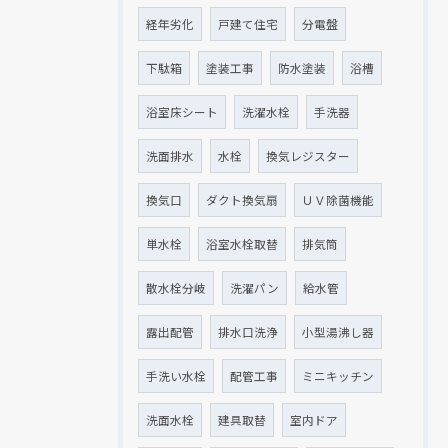
経年劣化
戸建て住宅
分電盤
下駄箱
塗装工事
防水塗装
浴槽
浴室床シート
洗濯水栓
手洗器
洗面排水
水栓
換気レジスター
換気口
ダクト換気扇
ＵＶ除菌機能
単水栓
浴室水栓取替
排気筒
散水栓分岐
洗濯パン
給水管
露出配管
排水口洗浄
小型湯沸し器
手洗い水栓
配管工事
ミニキッチン
洗面水栓
建具取替
室内ドア