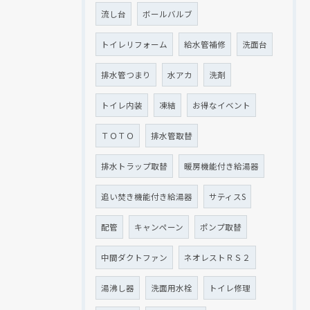
流し台
ボールバルブ
トイレリフォーム
給水管補修
洗面台
排水管つまり
水アカ
洗剤
トイレ内装
凍結
お得なイベント
ＴＯＴＯ
排水管取替
排水トラップ取替
暖房機能付き給湯器
追い焚き機能付き給湯器
サティスS
配管
キャンペーン
ポンプ取替
中間ダクトファン
ネオレストＲＳ２
湯沸し器
洗面用水栓
トイレ修理