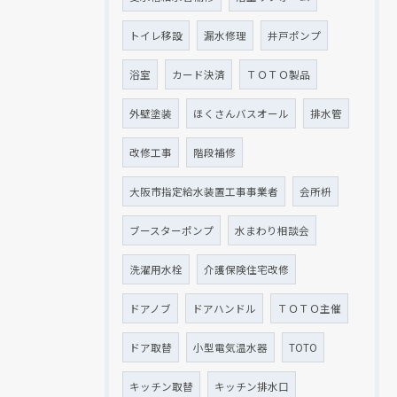
トイレ移設
漏水修理
井戸ポンプ
浴室
カード決済
ＴＯＴＯ製品
外壁塗装
ほくさんバスオール
排水管
改修工事
階段補修
大阪市指定給水装置工事事業者
会所枡
ブースターポンプ
水まわり相談会
洗濯用水栓
介護保険住宅改修
ドアノブ
ドアハンドル
ＴＯＴＯ主催
ドア取替
小型電気温水器
TOTO
キッチン取替
キッチン排水口