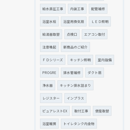
給水直圧工事
内装工事
配管補修
浴室水栓
浴室用換気扇
ＬＥＤ照明
給湯器取替
点検口
エアコン取付
注意喚起
新商品のご紹介
ＦＤシリーズ
キッチン照明
室内設備
PROGRE
排水管補修
ダクト扇
浄水器
キッチン排水詰まり
レジスター
インプラス
ピュアレストEX
取付工事
便座取替
浴室暖房
トイレタンク内金物