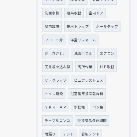
洗面水栓
建具取替
室内ドア
屋内設置
排水トラップ
ボールタップ
フロート弁
洋室リフォーム
庇（ひさし）
洗面ボウル
エアコン
天井埋め込み型
高所作業
ＵＢ取替
ザ・クラッソ
ピュアレストＥＸ
トイレ新設
浴室暖房換気乾燥機
ＹＫＫ ＡＰ
水栓柱
コン柱
テーブルコンロ
交換部品保存期間
雨漏り
テント
看板テント