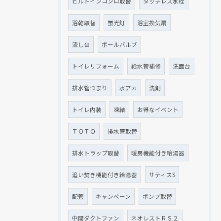
ビルトインコンロ取替
タッチレス水栓
浴乾取替
蛍光灯
浴室換気扇
流し台
ボールバルブ
トイレリフォーム
給水管補修
洗面台
排水管つまり
水アカ
洗剤
トイレ内装
凍結
お得なイベント
ＴＯＴＯ
排水管取替
排水トラップ取替
暖房機能付き給湯器
追い焚き機能付き給湯器
サティスS
配管
キャンペーン
ポンプ取替
中間ダクトファン
ネオレストＲＳ２