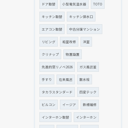
ドア取替
小型電気温水器
TOTO
キッチン取替
キッチン排水口
エアコン取替
中古分譲マンション
リビング
和室改修
洋室
クリナップ
物置設置
先進的窓リノベ2026
ガス風呂釜
手すり
在来風呂
散水栓
タカラスタンダード
四変テック
ビルコン
イージア
鉄柵補修
インターホン取替
インターホン