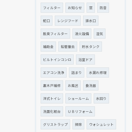
フィルター
お知らせ
窓
防音
クリックでチラシのページにジャンプします
クリックでチラシのページにジャンプします
蛇口
レンジフード
排水口
脱臭フィルター
消火設備
湿気
補助金
鉛管撤去
貯水タンク
ビルトインコンロ
浴室ドア
エアコン洗浄
詰まり
水漏れ修理
裏木戸補修
お風呂
食洗器
洋式トイレ
ショールーム
水回り
洗面化粧台
ＵＢリフォーム
グリストラップ
掃除
ウォシュレット