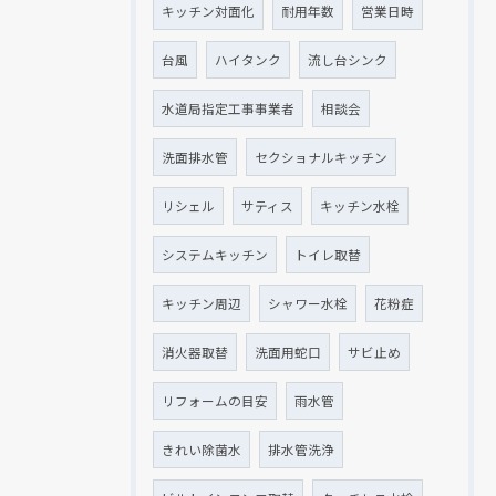
キッチン対面化
耐用年数
営業日時
台風
ハイタンク
流し台シンク
水道局指定工事事業者
相談会
洗面排水管
セクショナルキッチン
リシェル
サティス
キッチン水栓
システムキッチン
トイレ取替
キッチン周辺
シャワー水栓
花粉症
消火器取替
洗面用蛇口
サビ止め
リフォームの目安
雨水管
きれい除菌水
排水管洗浄