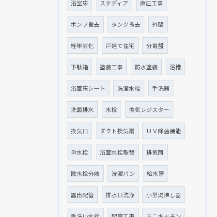
浴室床
ステディア
直圧工事
ポンプ撤去
タンク撤去
外壁
経年劣化
戸建て住宅
分電盤
下駄箱
塗装工事
防水塗装
浴槽
浴室床シート
洗濯水栓
手洗器
洗面排水
水栓
換気レジスター
換気口
ダクト換気扇
ＵＶ除菌機能
単水栓
浴室水栓取替
排気筒
散水栓分岐
洗濯パン
給水管
露出配管
排水口洗浄
小型湯沸し器
手洗い水栓
配管工事
ミニキッチン