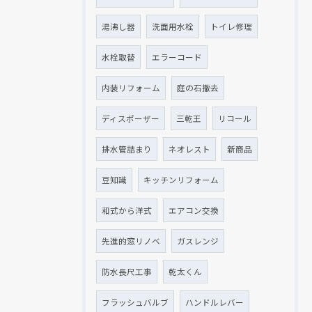
湯沸し器
洗面用水栓
トイレ修理
水栓取替
エラーコード
内装リフォーム
庭の石撤去
ディスポーザー
三乾王
リコール
排水管詰まり
ネオレスト
新商品
豆知識
キッチンリフォーム
和式から洋式
エアコン交換
先進的窓リノベ
ガスレンジ
防水長尺工事
乾太くん
フラッシュバルブ
ハンドルレバー