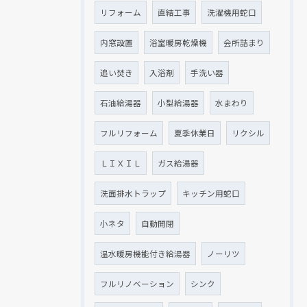
リフォーム
直結工事
洗濯機用蛇口
内窓設置
浴室暖房乾燥機
会所詰まり
追い焚き
入浴剤
手洗い器
石油給湯器
小型給湯器
水まわり
フルリフォーム
夏季休業日
リクシル
ＬＩＸＩＬ
ガス給湯器
洗面排水トラップ
キッチン用蛇口
小ネタ
自動開閉
温水暖房機能付き給湯器
ノーリツ
フルリノベーション
シンク