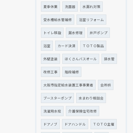
夏季休業
洗面器
水漏れ対策
受水槽給水管補修
浴室リフォーム
トイレ移設
漏水修理
井戸ポンプ
浴室
カード決済
ＴＯＴＯ製品
外壁塗装
ほくさんバスオール
排水管
改修工事
階段補修
大阪市指定給水装置工事事業者
会所枡
ブースターポンプ
水まわり相談会
洗濯用水栓
介護保険住宅改修
ドアノブ
ドアハンドル
ＴＯＴＯ主催