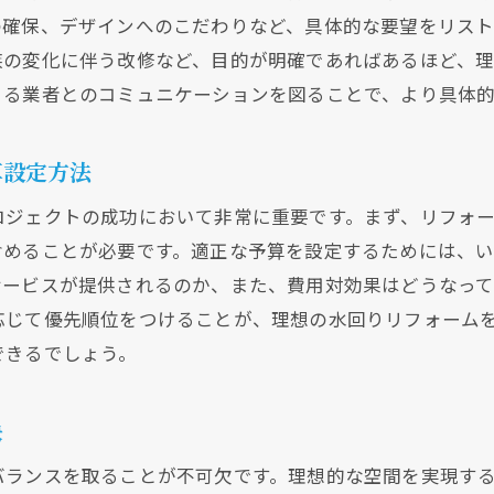
長期的な満足を得るためのメンテナンス契約
の確保、デザインへのこだわりなど、具体的な要望をリス
リフォーム保証の内容とその重要性
族の変化に伴う改修など、目的が明確であればあるほど、
きる業者とのコミュニケーションを図ることで、より具体
安心してリフォームを楽しむためのコミュニケーション
お客様の声を活かしたアフターサービスの実例
算設定方法
ロジェクトの成功において非常に重要です。まず、リフォ
含めることが必要です。適正な予算を設定するためには、
サービスが提供されるのか、また、費用対効果はどうなっ
応じて優先順位をつけることが、理想の水回りリフォーム
できるでしょう。
訣
バランスを取ることが不可欠です。理想的な空間を実現す