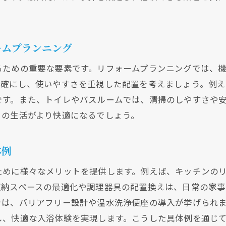
回りリフォームのデザイン選びで失敗しないためのポイン
デザイン選びの基本ステップと重要なポイント
ームプランニング
理想の空間を作るための色と素材の選び方
るための重要な要素です。リフォームプランニングでは、
トレンドに惑わされないデザイン選択のコツ
明確にし、使いやすさを重視した配置を考えましょう。例
機能性と美しさを両立させるためのデザイン戦略
です。また、トイレやバスルームでは、清掃のしやすさや
家族全員が満足するデザイン選びのポイント
々の生活がより快適になるでしょう。
長く愛されるデザインを選ぶためのテクニック
ストを抑えつつ理想の水回りリフォームを実現するテクニ
体例
予算内で最大の効果を得るリフォーム計画
ために様々なメリットを提供します。例えば、キッチンの
コストダウンのためのリフォーム素材選び
収納スペースの最適化や調理器具の配置換えは、日常の家
費用対効果を高めるための施工業者選定
では、バリアフリー設計や温水洗浄便座の導入が挙げられ
プロに頼るべきか？DIYでのコスト削減法
し、快適な入浴体験を実現します。こうした具体例を通じ