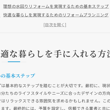
理想の水回りリフォームを実現するための基本ステップ
快適な暮らしを実現するためのリフォームプランニング
水回りリフォームによる生活改善の具体例
水回りリフォームで家族全員が満足する空間作り
リフォーム後のメンテナンスの重要性
水回りリフォームの最新トレンドを知る
快適な暮らしを手に入れる方
の水回りリフォームを成功させるためのプランニング秘訣
初めての水回りリフォーム計画の立て方
めの基本ステップ
理想のリフォームを実現するための予算設定方法
デザインと機能性のバランスを取る秘訣
ずは基本的なステップを踏むことが大切です。最初に、現
成功するリフォームに必要な専門家の選び方
自分たちのライフスタイルやニーズに合ったデザインの方
ではリラックスできる雰囲気を求めるかもしれません。こ
プランニング段階で考慮すべき法律と規制
ります。最終的には、予算を設定し、信頼できる業者と共
コミュニケーションが鍵！リフォーム成功のためのチー