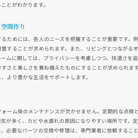
細部にこだわることでコストを抑える方法
ることがわかります。
リフォームローンを利用する上での注意点
門家が教える水回りリフォームで重視すべき機能性とは
る空間作り
日常生活を快適にするための機能性のポイント
するためには、各人のニーズを把握することが重要です。
省エネとエコを考慮したリフォームの重要性
設置することが求められます。また、リビングとつながる
安全性を高めるためのリフォームアイデア
ルームに関しては、プライバシーを考慮しつつ、快適さを
高機能設備の選び方と導入のメリット
やすさと美しさを兼ね備えたものにすることが求められま
スペースを最大限に活用するための収納術
し、より豊かな生活をサポートします。
未来を見据えた機能性リフォームのトレンド
現在、新聞に入っている折込チラシです。
現在、新聞に入っている折込チラシです。
回りリフォームを始める前に知っておきたい基本のステッ
水回りリフォームの計画から完成までの流れ
フォーム後のメンテナンスが欠かせません。定期的な点検
リフォーム前に考慮すべき家族のニーズ
湿気が多く、カビや水漏れの原因になりやすい場所です。
た、必要なパーツの交換や修理は、専門業者に依頼するこ
初めてのリフォームで失敗しないためのポイント