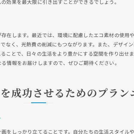
ムの効果を最大限に引き出すことができるでしょう。
業者選定で気をつけるべき契約のポイント
リフォームのタイムスケジュール設定のコツ
る
事前に知っておきたいリフォームの法律と規制
回りリフォームで家族全員が満足する空間を作るための工
が存在します。最近では、環境に配慮したエコ素材の使用
けでなく、光熱費の削減にもつながります。また、デザイ
家族のライフスタイルに合わせた空間作りのアイデア
れることで、日々の生活をより豊かにする空間を作り出せ
年齢や生活習慣に応じた使いやすい設計のポイント
クリックでチラシのページにジャンプします
クリックでチラシのページにジャンプします
なる情報をお届けしますので、ぜひご期待ください。
スタイルと機能を両立させたデザイン提案
家族全員が快適に使える水回りのレイアウト
コミュニケーションを重視した空間デザイン法
ムを成功させるためのプラン
リフォーム後の使い心地を左右する詳細仕様
フターサポートが大切な理由と水回りリフォーム後の安心
施工後のトラブルを回避するためのアフターケア
方
リフォーム業者選びで注目すべきアフターサポート
計画をしっかり立てることです。自分たちの生活スタイル