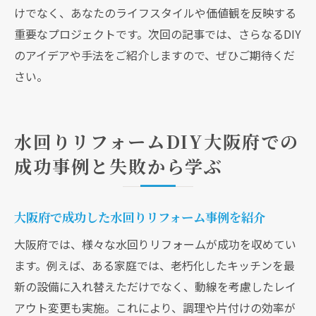
ア
けでなく、あなたのライフスタイルや価値観を反映する
DIY水回りリフォームで大阪府の住まいを理想の
重要なプロジェクトです。次回の記事では、さらなるDIY
空間へ
のアイデアや手法をご紹介しますので、ぜひご期待くだ
リフォームで実現する理想の住まいのビジ
さい。
ョン
水回り空間を快適にするデザインの秘訣
水回りリフォームDIY大阪府での
DIYで叶える自分だけのスタイルと個性
成功事例と失敗から学ぶ
リフォームを通じて住まいに新たな価値を
プラス
大阪府ならではの豊かな生活空間の提案
大阪府で成功した水回りリフォーム事例を紹介
DIYリフォームで叶えた住まいの変化と満足
大阪府では、様々な水回りリフォームが成功を収めてい
感
ます。例えば、ある家庭では、老朽化したキッチンを最
新の設備に入れ替えただけでなく、動線を考慮したレイ
アウト変更も実施。これにより、調理や片付けの効率が