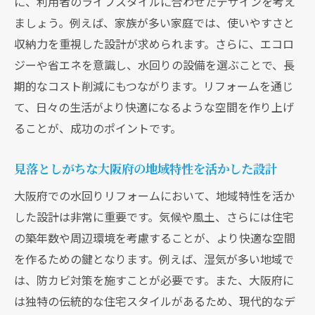
に、利用者のライフスタイルに合わせたデザインを考え
快適な住空間を作るための照明とカラーの
ましょう。例えば、家族が多い家庭では、使いやすさと
選び方
収納力を重視した設計が求められます。さらに、エコロ
エコを意識した環境に優しい水回り設計の
ジーや省エネを意識し、水回りの設備を選ぶことで、長
ポイント
期的なコスト削減にもつながります。リフォームを通じ
て、日々の生活がより快適になるような空間を作り上げ
大阪府でDIY水回りリフォームを成功させるコツ
ることが、成功のポイントです。
と工夫
リフォームを成功に導くためのプロジェク
見落としがちな大阪府の地域特性を活かした設計
ト管理術
大阪府での水回りリフォームにおいて、地域特性を活か
DIY初心者でも安心して取り組める計画の立
した設計は非常に重要です。気候や風土、さらには住宅
て方
の築年数や周辺環境を考慮することが、より快適な空間
コストを抑えつつ効果的なリフォームを実
を作るための鍵となります。例えば、湿気が多い地域で
現する工夫
は、防カビ対策を施すことが必要です。また、大阪府に
快適さを追求した水回り空間のインテリア
は独特の伝統的な住宅スタイルがあるため、現代的なデ
術