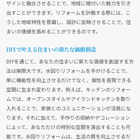
ザインと融合させることで、地域に根付いた魅力を引き
作業の効率を上げるためのDIYテクニック
出すことができます。リフォームを計画する際には、こ
住まいを長持ちさせるためのメンテナンス
うした地域特性を意識し、設計に反映させることで、住
方法
まいの価値を高めることができるのです。
水回りリフォーム大阪府でDIYを楽しむための必
須アイテム
DIYで叶える住まいの新たな価値創造
DIY初心者でも扱いやすい基本工具の選び方
DIYを通じて、あなたの住まいに新たな価値を創造する方
リフォームに役立つ便利アイテムの紹介
法は無限大です。水回りリフォームを手がけることで、
単に機能性を向上させるだけでなく、個性を表現できる
大阪府で手に入るおすすめのDIY資材と購入
空間に生まれ変わります。例えば、キッチンのリフォー
先
ムでは、オープンスタイルやアイランドキッチンを取り
作業効率を高めるための便利なツール
入れることで、家族とのコミュニケーションが活発にな
安全第一！リフォーム作業に欠かせない保
ります。それに加えて、手作りの収納やデコレーション
護具
によって、あなただけの特別な空間を演出することも可
個性を出すためのデコレーションのアイデ
能です。水回りリフォームは、生活の質を向上させるだ