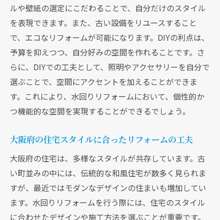
の法規
ルや壁紙の選定にこだわることで、自分だけのスタイル
を表現できます。また、古い設備をリユースすること
材料選びのポイントとおすすめの購入場所
で、エコなリフォームが可能になります。DIYの利点は、
配管や電気工事での注意点と資格の必要性
予算を抑えつつ、自分好みの空間を作れることです。さ
基礎から学ぶ水回り設備のメンテナンス方
らに、DIYでの工夫として、照明やアクセサリーを自分で
法
選ぶことで、空間にアクセントを加えることができま
効率的なリフォームを実現するための計画
す。これにより、水回りリフォームにおいて、個性的か
の立て方
つ機能的な空間を実現することができるでしょう。
水回りリフォーム大阪府でDIYを始める前に準備
すること
大阪府の住宅スタイルに合ったリフォームの工夫
リフォームプランを立てる前に必要な準備
大阪府の住宅は、多様なスタイルが共存しています。古
作業
い町並みの中には、伝統的な和風住宅が数多く見られま
大阪府でのDIYの法的手続きと許可申請
すが、最近ではモダンなデザインの住まいも増加してい
プロジェクトを円滑に進めるためのスケジ
ます。水回りリフォームを行う際には、住宅のスタイル
ュール管理
に合わせたデザインや施工方法を選ぶことが重要です。