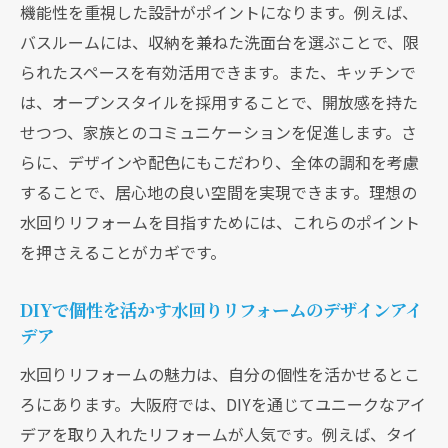
大阪府で成功した水回りリフォーム事例を
機能性を重視した設計がポイントになります。例えば、
紹介
バスルームには、収納を兼ねた洗面台を選ぶことで、限
られたスペースを有効活用できます。また、キッチンで
失敗事例から学ぶリフォームの注意点
は、オープンスタイルを採用することで、開放感を持た
DIY初心者が陥りやすいミスとその回避方法
せつつ、家族とのコミュニケーションを促進します。さ
成功するためのリフォームプランニングの
らに、デザインや配色にもこだわり、全体の調和を考慮
重要性
することで、居心地の良い空間を実現できます。理想の
事例から探る大阪府の人気DIYリフォームト
水回りリフォームを目指すためには、これらのポイント
レンド
を押さえることがカギです。
地域特有の課題を乗り越えた成功例の共通
点
DIYで個性を活かす水回りリフォームのデザインアイ
デア
大阪府の水回りリフォームDIYで知っておくべき
基本知識
水回りリフォームの魅力は、自分の個性を活かせるとこ
DIY水回りリフォームの基礎知識とは
ろにあります。大阪府では、DIYを通じてユニークなアイ
大阪府の特性を踏まえた水回りリフォーム
デアを取り入れたリフォームが人気です。例えば、タイ