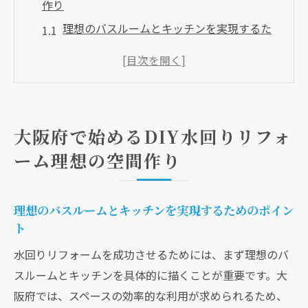
作り
理想のバスルームとキッチンを実現するた
めのポイント
DIYで個性を活かす水回りリフォームのデザ
インアイデア
大阪府の住宅スタイルに合ったリフォーム
大阪府で始めるDIY水回りリフォ
の工夫
ーム理想の空間作り
快適な空間作りに必要な水回りリフォーム
の基礎知識
見落としがちな大阪府の地域特性を活かし
理想のバスルームとキッチンを実現するためのポイン
た設計
ト
DIYで叶える住まいの新たな価値創造
水回りリフォームを成功させるためには、まず理想のバ
水回りリフォームDIY大阪府での成功事例と失敗
スルームとキッチンを具体的に描くことが重要です。大
から学ぶ
阪府では、スペースの効率的な利用が求められるため、