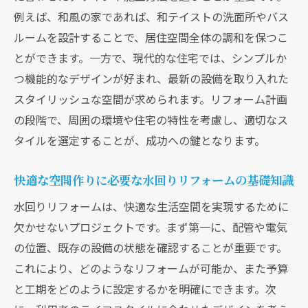
リフォーム予算の立て方とコスト削減のコ
例えば、和風の家であれば、和テイストの洗面所やバス
ツ
ルームを設計することで、居住空間全体の調和を保つこ
とができます。一方で、現代的な住宅では、シンプルか
必要な工具と材料のリストアップ方法
つ機能的なデザインが好まれ、最新の設備を取り入れた
リフォーム前に確認すべき安全対策のポイ
スタイリッシュな空間が求められます。リフォーム計画
ント
の段階で、周囲の環境や住宅の特性を考慮し、適切なス
DIY水回りリフォーム大阪府の地域特性に合わせ
タイルを選定することが、成功への鍵となります。
た設計方法
大阪府の気候に適した水回り空間の設計
快適な空間作りに必要な水回りリフォームの基礎知識
地域特性を活かしたスタイリッシュなデザ
水回りリフォームは、快適な生活空間を実現するために
イン提案
欠かせないプロジェクトです。まず第一に、配管や電気
住まいの価値を高めるための機能性重視の
の位置、既存の設備の状態を確認することが重要です。
設計
これにより、どのようなリフォームが可能か、また予算
大阪府のライフスタイルに合ったリフォー
と工期をどのように設定するかを明確にできます。次
ム最新トレンド