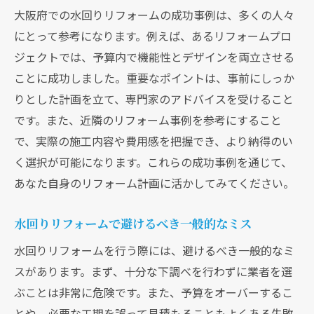
満足のいく水回りリフォームを実現するための
大阪府での水回りリフォームの成功事例は、多くの人々
大阪府ガイド
にとって参考になります。例えば、あるリフォームプロ
理想のリフォームを実現するためのヒント
ジェクトでは、予算内で機能性とデザインを両立させる
大阪府特有のリフォーム成功事例
ことに成功しました。重要なポイントは、事前にしっか
リフォーム後の満足度を高める工夫
りとした計画を立て、専門家のアドバイスを受けること
理想のデザインと機能性を両立させる方法
です。また、近隣のリフォーム事例を参考にすること
で、実際の施工内容や費用感を把握でき、より納得のい
リフォーム後のアフターサービスを利用し
く選択が可能になります。これらの成功事例を通じて、
た安心の維持
あなた自身のリフォーム計画に活かしてみてください。
大阪府の水回りリフォームに関する最新ト
レンド
水回りリフォームで避けるべき一般的なミス
大阪府での水回りリフォーム経験を活かした費
水回りリフォームを行う際には、避けるべき一般的なミ
用削減のコツ
スがあります。まず、十分な下調べを行わずに業者を選
過去の成功事例から学ぶ費用削減方法
ぶことは非常に危険です。また、予算をオーバーするこ
大阪府でのリフォーム経験者が語る節約術
とや、必要な工期を誤って見積もることもよくある失敗