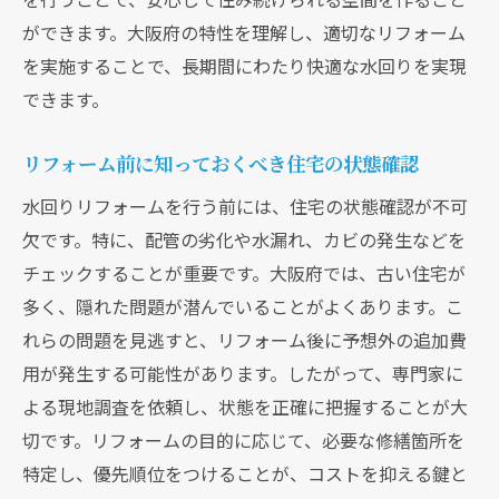
ができます。大阪府の特性を理解し、適切なリフォーム
大阪府での業者レビューの役立て方
を実施することで、長期間にわたり快適な水回りを実現
水回りリフォームでコストを抑える具体的な方
できます。
法大阪府編
水回りリフォームの無駄を省くテクニック
リフォーム前に知っておくべき住宅の状態確認
材料選びでコストを抑える方法
水回りリフォームを行う前には、住宅の状態確認が不可
必要な工事とオプションの見極め方
欠です。特に、配管の劣化や水漏れ、カビの発生などを
大阪府でのコスト削減事例の紹介
チェックすることが重要です。大阪府では、古い住宅が
リフォーム中にできる費用節約の工夫
多く、隠れた問題が潜んでいることがよくあります。こ
効果的な予算の配分方法
れらの問題を見逃すと、リフォーム後に予想外の追加費
効率的な水回りリフォームの進め方初めの一歩
用が発生する可能性があります。したがって、専門家に
は計画から
よる現地調査を依頼し、状態を正確に把握することが大
切です。リフォームの目的に応じて、必要な修繕箇所を
計画準備で時間とコストを節約する方法
特定し、優先順位をつけることが、コストを抑える鍵と
効率的なリフォームスケジュールの作り方