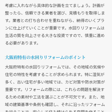
費用削減に役立つ計画の立て方
考慮に入れながら具体的な計画を立てましょう。計画が
リフォーム計画における優先順位の付け方
整ったら、信頼できる業者を選び、見積もりを取得しま
す。業者との打ち合わせを重ねながら、納得のいくプラ
大阪府での予算に合わせたリフォーム計画
ンに仕上げていくことが重要です。水回りリフォームは
計画段階での費用対効果の見極め方
生活の質を向上させる大きな投資ですので、慎重に進め
リフォームにおける費用感の理解と設定
る必要があります。
大阪府で賢く業者を選ぶ！水回りリフォームの
成功の秘訣
大阪府特有の水回りリフォームのポイント
優良業者を見分けるためのチェックポイン
大阪府特有の水回りリフォームでは、その地域の気候や
ト
住宅の特性を考慮することが求められます。特に湿気が
大阪府でのおすすめ業者選びの基準
多く、古い住宅が多い地域では、カビ対策や防水対策が
業者選びで失敗しないための注意点
重要です。リフォームの際には、これらの問題を解決す
相見積もりを活用した賢い業者選び
るための素材や工法を選ぶことが不可欠です。また、地
業者とのコミュニケーションで確認すべき
域の建築基準や条例も確認し、それに沿ったリフォーム
こと
を行うことで、安心して住み続けられる空間を作ること