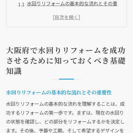
水回りリフォームの基本的な流れとその重
要性
大阪府特有の水回りリフォームのポイント
リフォーム前に知っておくべき住宅の状態
確認
大阪府で水回りリフォームを成功
水回りリフォームに必要な基礎知識
させるために知っておくべき基礎
大阪府でのリフォーム事例から学ぶ成功の
知識
秘訣
水回りリフォームで避けるべき一般的なミ
ス
水回りリフォームの基本的な流れとその重要性
費用を抑えた水回りリフォームの計画術大阪府
水回りリフォームの基本的な流れを理解することは、成
版
功するリフォームの第一歩です。まずは、現在の水回り
大阪府でのリフォーム計画の立て方と注意
の状態を確認し、どの部分をリフォームするかを決定し
点
ます。その後、予算や工期、そして希望するデザインを