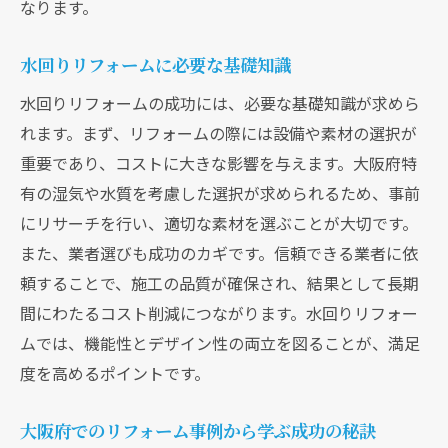
なります。
初期計画で確認すべきチェックリスト
大阪府におけるリフォームのタイムライン
水回りリフォームに必要な基礎知識
管理
水回りリフォームの成功には、必要な基礎知識が求めら
予算に応じた計画的な進行方法
れます。まず、リフォームの際には設備や素材の選択が
失敗しないための計画段階での注意点
重要であり、コストに大きな影響を与えます。大阪府特
大阪府で水回りリフォーム費用を抑えるための
有の湿気や水質を考慮した選択が求められるため、事前
見積もり活用法
にリサーチを行い、適切な素材を選ぶことが大切です。
見積もり取得の手順とポイント
また、業者選びも成功のカギです。信頼できる業者に依
大阪府での見積もり比較のコツ
頼することで、施工の品質が確保され、結果として長期
間にわたるコスト削減につながります。水回りリフォー
見積もり内容の確認で注意すべき点
ムでは、機能性とデザイン性の両立を図ることが、満足
コスト削減につながる見積もりの活用法
度を高めるポイントです。
業者から信頼できる見積もりを取る方法
見積もりを上手に活用した予算管理
大阪府でのリフォーム事例から学ぶ成功の秘訣