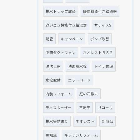
排水トラップ取替
暖房機能付き給湯器
追い焚き機能付き給湯器
サティスS
配管
キャンペーン
ポンプ取替
中間ダクトファン
ネオレストＲＳ２
湯沸し器
洗面用水栓
トイレ修理
水栓取替
エラーコード
内装リフォーム
庭の石撤去
ディスポーザー
三乾王
リコール
排水管詰まり
ネオレスト
新商品
豆知識
キッチンリフォーム