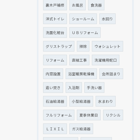
裏木戸補修
お風呂
食洗器
洋式トイレ
ショールーム
水回り
洗面化粧台
ＵＢリフォーム
グリストラップ
掃除
ウォシュレット
リフォーム
直結工事
洗濯機用蛇口
内窓設置
浴室暖房乾燥機
会所詰まり
追い焚き
入浴剤
手洗い器
石油給湯器
小型給湯器
水まわり
フルリフォーム
夏季休業日
リクシル
ＬＩＸＩＬ
ガス給湯器