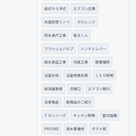
和式から洋式
エアコン交換
先進的窓リノベ
ガスレンジ
防水長尺工事
乾太くん
フラッシュバルブ
ハンドルレバー
給水直圧工事
内装工事
配管補修
浴室水栓
浴室用換気扇
ＬＥＤ照明
給湯器取替
点検口
エアコン取付
注意喚起
新商品のご紹介
ＦＤシリーズ
キッチン照明
室内設備
PROGRE
排水管補修
ダクト扇