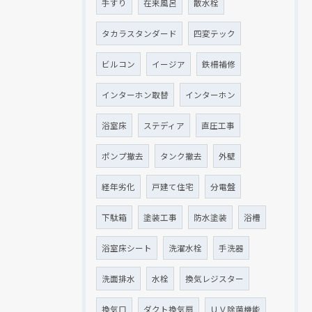
手すり
在来風呂
散水栓
タカラスタンダード
四変テック
ビルコン
イージア
鉄柵補修
インターホン取替
インターホン
浴室床
ステディア
直圧工事
ポンプ撤去
タンク撤去
外壁
経年劣化
戸建て住宅
分電盤
下駄箱
塗装工事
防水塗装
浴槽
浴室床シート
洗濯水栓
手洗器
洗面排水
水栓
換気レジスター
換気口
ダクト換気扇
ＵＶ除菌機能