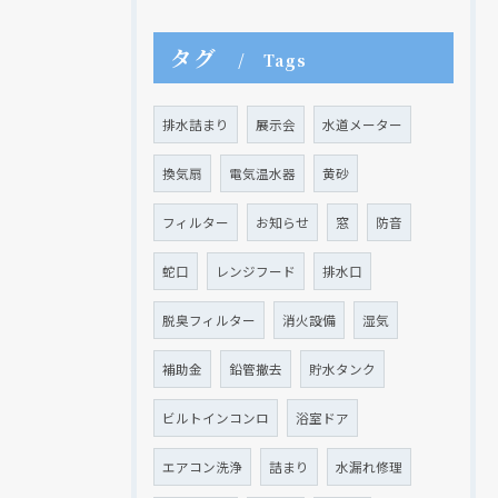
タグ
Tags
排水詰まり
展示会
水道メーター
換気扇
電気温水器
黄砂
フィルター
お知らせ
窓
防音
蛇口
レンジフード
排水口
脱臭フィルター
消火設備
湿気
補助金
鉛管撤去
貯水タンク
ビルトインコンロ
浴室ドア
エアコン洗浄
詰まり
水漏れ修理