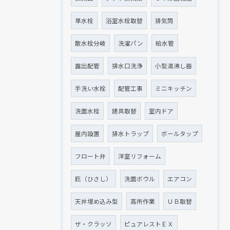
単水栓
浴室水栓取替
排気筒
散水栓分岐
洗濯パン
給水管
露出配管
排水口洗浄
小型湯沸し器
手洗い水栓
配管工事
ミニキッチン
洗面水栓
建具取替
室内ドア
屋内設置
排水トラップ
ボールタップ
フロート弁
洋室リフォーム
庇（ひさし）
洗面ボウル
エアコン
天井埋め込み型
高所作業
ＵＢ取替
ザ・クラッソ
ピュアレストＥＸ