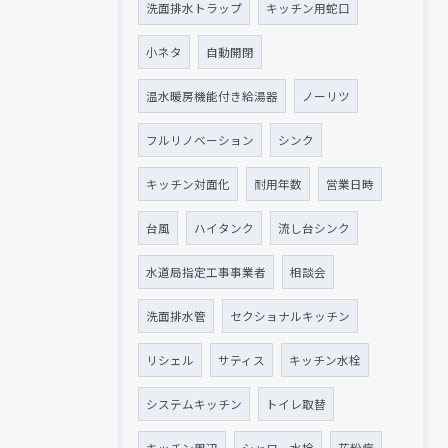
洗面排水トラップ
キッチン用蛇口
小ネタ
自動開閉
温水暖房機能付き給湯器
ノーリツ
フルリノベーション
シンク
キッチン対面化
耐用年数
営業日時
台風
ハイタンク
流し台シンク
水道局指定工事事業者
相談会
洗面排水管
セクショナルキッチン
リシェル
サティス
キッチン水栓
システムキッチン
トイレ取替