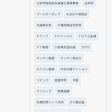
大阪市指定給水装置工事事業者
会所枡
ブースターポンプ
水まわり相談会
洗濯用水栓
介護保険住宅改修
ドアノブ
ドアハンドル
ＴＯＴＯ主催
ドア取替
小型電気温水器
TOTO
キッチン取替
キッチン排水口
エアコン取替
中古分譲マンション
リビング
和室改修
洋室
クリナップ
物置設置
先進的窓リノベ2026
ガス風呂釜