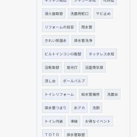
キッチン周辺
シャワー水栓
花粉症
消火器取替
洗面用蛇口
サビ止め
リフォームの目安
雨水管
きれい除菌水
排水管洗浄
ビルトインコンロ取替
タッチレス水栓
浴乾取替
蛍光灯
浴室換気扇
流し台
ボールバルブ
トイレリフォーム
給水管補修
洗面台
排水管つまり
水アカ
洗剤
トイレ内装
凍結
お得なイベント
ＴＯＴＯ
排水管取替