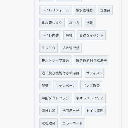
トイレリフォーム
給水管補修
洗面台
排水管つまり
水アカ
洗剤
トイレ内装
凍結
お得なイベント
ＴＯＴＯ
排水管取替
排水トラップ取替
暖房機能付き給湯器
追い焚き機能付き給湯器
サティスS
配管
キャンペーン
ポンプ取替
中間ダクトファン
ネオレストＲＳ２
湯沸し器
洗面用水栓
トイレ修理
水栓取替
エラーコード