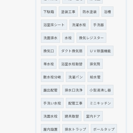
下駄箱
塗装工事
防水塗装
浴槽
浴室床シート
洗濯水栓
手洗器
洗面排水
水栓
換気レジスター
換気口
ダクト換気扇
ＵＶ除菌機能
単水栓
浴室水栓取替
排気筒
散水栓分岐
洗濯パン
給水管
露出配管
排水口洗浄
小型湯沸し器
手洗い水栓
配管工事
ミニキッチン
洗面水栓
建具取替
室内ドア
屋内設置
排水トラップ
ボールタップ