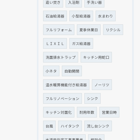
追い焚き
入浴剤
手洗い器
石油給湯器
小型給湯器
水まわり
フルリフォーム
夏季休業日
リクシル
ＬＩＸＩＬ
ガス給湯器
洗面排水トラップ
キッチン用蛇口
小ネタ
自動開閉
温水暖房機能付き給湯器
ノーリツ
フルリノベーション
シンク
キッチン対面化
耐用年数
営業日時
台風
ハイタンク
流し台シンク
水道局指定工事事業者
相談会