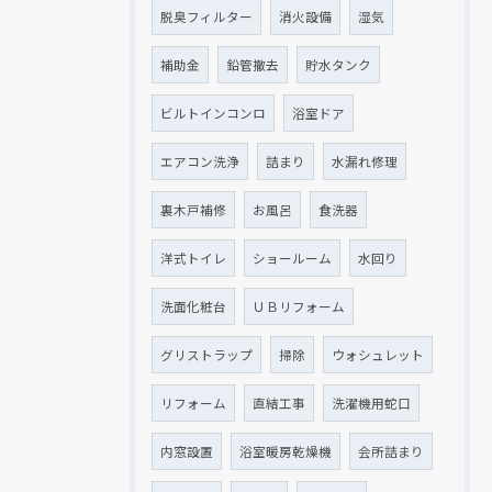
脱臭フィルター
消火設備
湿気
補助金
鉛管撤去
貯水タンク
ビルトインコンロ
浴室ドア
エアコン洗浄
詰まり
水漏れ修理
裏木戸補修
お風呂
食洗器
洋式トイレ
ショールーム
水回り
洗面化粧台
ＵＢリフォーム
グリストラップ
掃除
ウォシュレット
リフォーム
直結工事
洗濯機用蛇口
内窓設置
浴室暖房乾燥機
会所詰まり