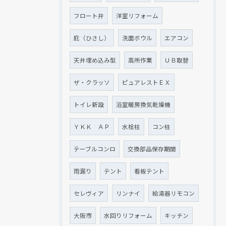
フロート弁
洋室リフォーム
庇（ひさし）
洗面ボウル
エアコン
天井埋め込み型
高所作業
ＵＢ取替
ザ・クラッソ
ピュアレストＥＸ
トイレ新設
浴室暖房換気乾燥機
ＹＫＫ ＡＰ
水栓柱
コン柱
テーブルコンロ
交換部品保存期間
雨漏り
テント
看板テント
セレヴィア
リンナイ
給湯器リモコン
大阪市
水回りリフォーム
キッチン