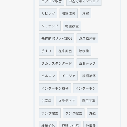
エアコン取替
中古分譲マンション
リビング
和室改修
洋室
クリナップ
物置設置
先進的窓リノベ2026
ガス風呂釜
手すり
在来風呂
散水栓
タカラスタンダード
四変テック
ビルコン
イージア
鉄柵補修
インターホン取替
インターホン
浴室床
ステディア
直圧工事
ポンプ撤去
タンク撤去
外壁
経年劣化
戸建て住宅
分電盤