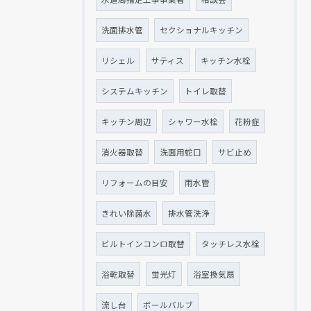
洗面排水管
セクショナルキッチン
リシェル
サティス
キッチン水栓
システムキッチン
トイレ取替
キッチン周辺
シャワー水栓
花粉症
消火器取替
洗面用蛇口
サビ止め
リフォームの目安
雨水管
きれい除菌水
排水管洗浄
ビルトインコンロ取替
タッチレス水栓
浴乾取替
蛍光灯
浴室換気扇
流し台
ボールバルブ