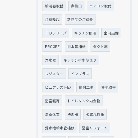
給湯器取替
点検口
エアコン取付
注意喚起
新商品のご紹介
ＦＤシリーズ
キッチン照明
室内設備
PROGRE
排水管補修
ダクト扇
浄水器
キッチン排水詰まり
レジスター
インプラス
ピュアレストEX
取付工事
便座取替
浴室暖房
トイレタンク内金物
夏季休業
洗面器
水漏れ対策
受水槽給水管補修
浴室リフォーム