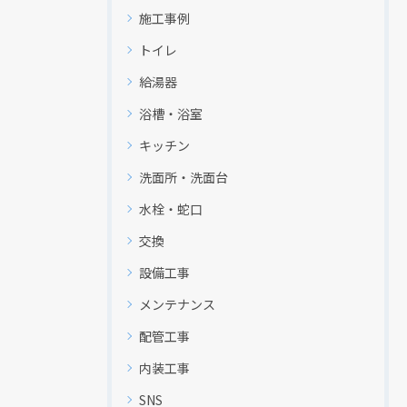
施工事例
トイレ
給湯器
浴槽・浴室
キッチン
現在、新聞に入っている折込チラシです。
現在、新聞に入っている折込チラシです。
洗面所・洗面台
水栓・蛇口
交換
設備工事
メンテナンス
配管工事
内装工事
SNS