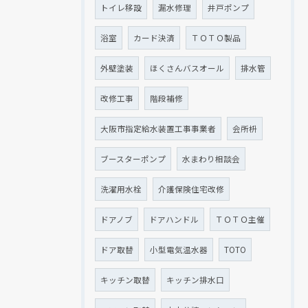
トイレ移設
漏水修理
井戸ポンプ
浴室
カード決済
ＴＯＴＯ製品
外壁塗装
ほくさんバスオール
排水管
改修工事
階段補修
大阪市指定給水装置工事事業者
会所枡
ブースターポンプ
水まわり相談会
洗濯用水栓
介護保険住宅改修
ドアノブ
ドアハンドル
ＴＯＴＯ主催
ドア取替
小型電気温水器
TOTO
キッチン取替
キッチン排水口