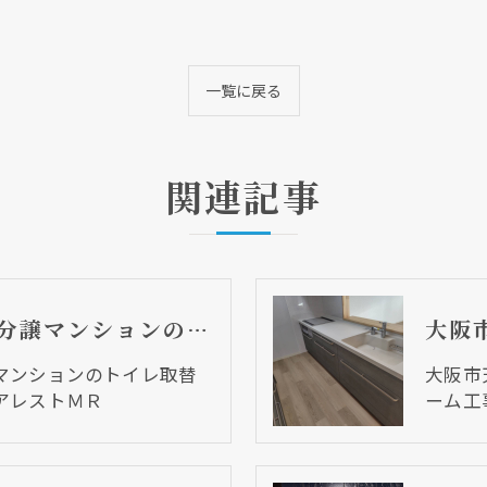
一覧に戻る
関連記事
大阪市阿倍野区 分譲マンションのトイレ取替リフォーム工事 ピュアレストＭＲ
現在、新聞に入っている折込チラシです。
現在、新聞に入っている折込チラシです。
マンションのトイレ取替
大阪市
アレストＭＲ
ーム工