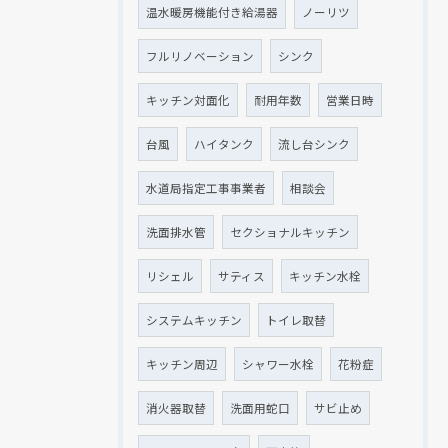
温水暖房機能付き給湯器
ノーリツ
フルリノベーション
シンク
キッチン対面化
耐用年数
営業日時
台風
ハイタンク
流し台シンク
水道局指定工事事業者
相談会
洗面排水管
セクショナルキッチン
リシェル
サティス
キッチン水栓
システムキッチン
トイレ取替
キッチン周辺
シャワー水栓
花粉症
消火器取替
洗面用蛇口
サビ止め