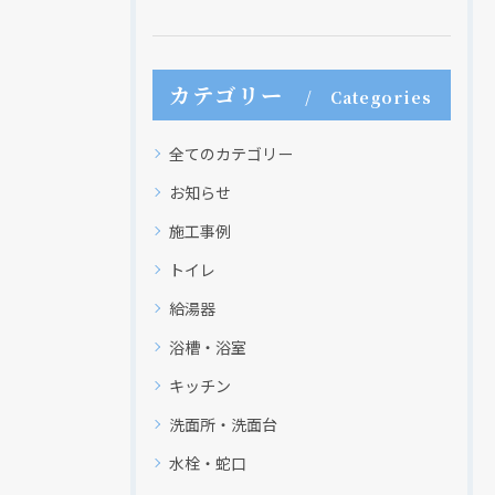
現在、新聞に入っている折込チラシです。
現在、新聞に入っている折込チラシです。
カテゴリー
Categories
全てのカテゴリー
お知らせ
施工事例
トイレ
給湯器
クリックでチラシのページにジャンプします
クリックでチラシのページにジャンプします
浴槽・浴室
キッチン
洗面所・洗面台
水栓・蛇口