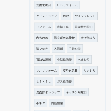
洗面化粧台
ＵＢリフォーム
グリストラップ
掃除
ウォシュレット
リフォーム
直結工事
洗濯機用蛇口
内窓設置
浴室暖房乾燥機
会所詰まり
追い焚き
入浴剤
手洗い器
石油給湯器
小型給湯器
水まわり
フルリフォーム
夏季休業日
リクシル
ＬＩＸＩＬ
ガス給湯器
洗面排水トラップ
キッチン用蛇口
小ネタ
自動開閉