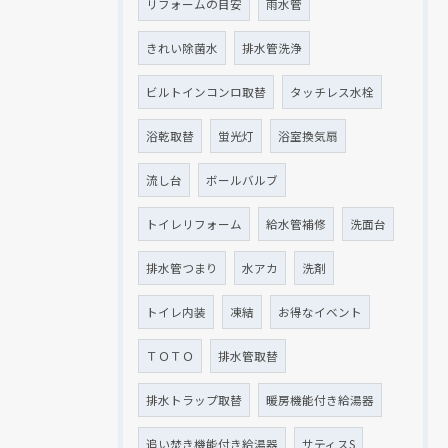
リフォームの目安
雨水管
きれい除菌水
排水管洗浄
ビルトインコンロ取替
タッチレス水栓
浴乾取替
蛍光灯
浴室換気扇
流し台
ボールバルブ
トイレリフォーム
給水管補修
洗面台
排水管つまり
水アカ
洗剤
トイレ内装
凍結
お得なイベント
ＴＯＴＯ
排水管取替
排水トラップ取替
暖房機能付き給湯器
追い焚き機能付き給湯器
サティスS