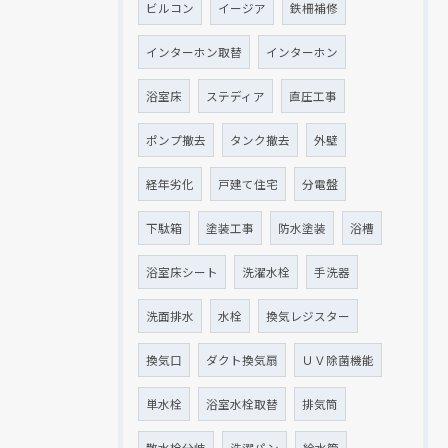
ビルコン
イージア
鉄柵補修
インターホン取替
インターホン
浴室床
ステディア
直圧工事
ポンプ撤去
タンク撤去
外壁
経年劣化
戸建て住宅
分電盤
下駄箱
塗装工事
防水塗装
浴槽
浴室床シート
洗濯水栓
手洗器
洗面排水
水栓
換気レジスター
換気口
ダクト換気扇
ＵＶ除菌機能
単水栓
浴室水栓取替
排気筒
散水栓分岐
洗濯パン
給水管