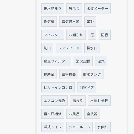
排水詰まり
展示会
水道メーター
換気扇
電気温水器
黄砂
フィルター
お知らせ
窓
防音
蛇口
レンジフード
排水口
脱臭フィルター
消火設備
湿気
補助金
鉛管撤去
貯水タンク
ビルトインコンロ
浴室ドア
エアコン洗浄
詰まり
水漏れ修理
裏木戸補修
お風呂
食洗器
洋式トイレ
ショールーム
水回り