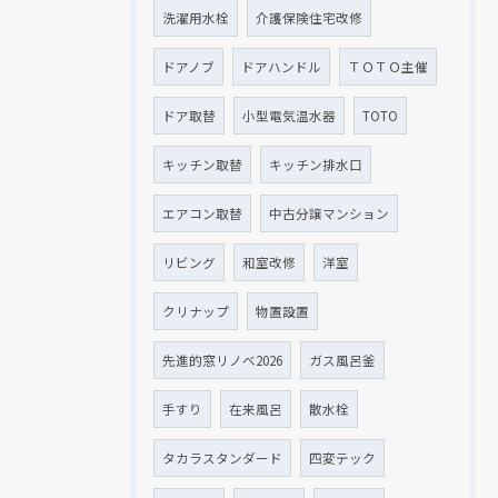
洗濯用水栓
介護保険住宅改修
ドアノブ
ドアハンドル
ＴＯＴＯ主催
ドア取替
小型電気温水器
TOTO
キッチン取替
キッチン排水口
エアコン取替
中古分譲マンション
リビング
和室改修
洋室
クリナップ
物置設置
先進的窓リノベ2026
ガス風呂釜
手すり
在来風呂
散水栓
タカラスタンダード
四変テック