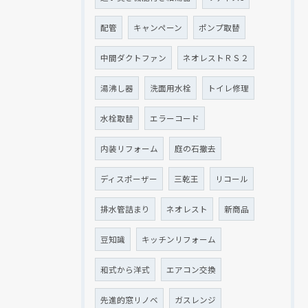
配管
キャンペーン
ポンプ取替
中間ダクトファン
ネオレストＲＳ２
湯沸し器
洗面用水栓
トイレ修理
水栓取替
エラーコード
内装リフォーム
庭の石撤去
ディスポーザー
三乾王
リコール
排水管詰まり
ネオレスト
新商品
豆知識
キッチンリフォーム
和式から洋式
エアコン交換
先進的窓リノベ
ガスレンジ