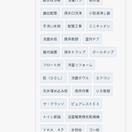
露出配管
排水口洗浄
小型湯沸し器
手洗い水栓
配管工事
ミニキッチン
洗面水栓
建具取替
室内ドア
屋内設置
排水トラップ
ボールタップ
フロート弁
洋室リフォーム
庇（ひさし）
洗面ボウル
エアコン
天井埋め込み型
高所作業
ＵＢ取替
ザ・クラッソ
ピュアレストＥＸ
トイレ新設
浴室暖房換気乾燥機
ＹＫＫ ＡＰ
水栓柱
コン柱