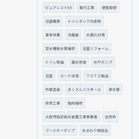
ピュアレストEX
取付工事
便座取替
浴室暖房
トイレタンク内金物
夏季休業
洗面器
水漏れ対策
受水槽給水管補修
浴室リフォーム
トイレ移設
漏水修理
井戸ポンプ
浴室
カード決済
ＴＯＴＯ製品
外壁塗装
ほくさんバスオール
排水管
改修工事
階段補修
大阪市指定給水装置工事事業者
会所枡
ブースターポンプ
水まわり相談会