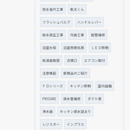
防水長尺工事
乾太くん
フラッシュバルブ
ハンドルレバー
給水直圧工事
内装工事
配管補修
浴室水栓
浴室用換気扇
ＬＥＤ照明
給湯器取替
点検口
エアコン取付
注意喚起
新商品のご紹介
ＦＤシリーズ
キッチン照明
室内設備
PROGRE
排水管補修
ダクト扇
浄水器
キッチン排水詰まり
レジスター
インプラス