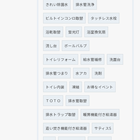
きれい除菌水
排水管洗浄
ビルトインコンロ取替
タッチレス水栓
浴乾取替
蛍光灯
浴室換気扇
流し台
ボールバルブ
トイレリフォーム
給水管補修
洗面台
排水管つまり
水アカ
洗剤
トイレ内装
凍結
お得なイベント
ＴＯＴＯ
排水管取替
排水トラップ取替
暖房機能付き給湯器
追い焚き機能付き給湯器
サティスS