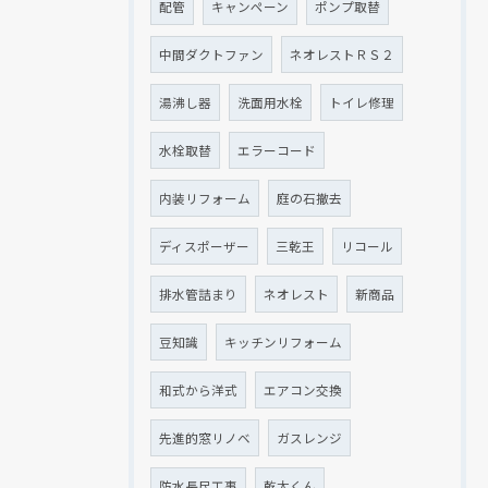
配管
キャンペーン
ポンプ取替
中間ダクトファン
ネオレストＲＳ２
湯沸し器
洗面用水栓
トイレ修理
水栓取替
エラーコード
内装リフォーム
庭の石撤去
ディスポーザー
三乾王
リコール
排水管詰まり
ネオレスト
新商品
豆知識
キッチンリフォーム
和式から洋式
エアコン交換
先進的窓リノベ
ガスレンジ
防水長尺工事
乾太くん