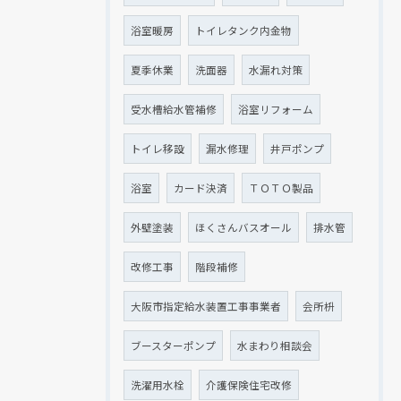
浴室暖房
トイレタンク内金物
夏季休業
洗面器
水漏れ対策
受水槽給水管補修
浴室リフォーム
トイレ移設
漏水修理
井戸ポンプ
浴室
カード決済
ＴＯＴＯ製品
外壁塗装
ほくさんバスオール
排水管
改修工事
階段補修
大阪市指定給水装置工事事業者
会所枡
ブースターポンプ
水まわり相談会
洗濯用水栓
介護保険住宅改修