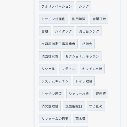
フルリノベーション
シンク
キッチン対面化
耐用年数
営業日時
台風
ハイタンク
流し台シンク
水道局指定工事事業者
相談会
洗面排水管
セクショナルキッチン
リシェル
サティス
キッチン水栓
システムキッチン
トイレ取替
キッチン周辺
シャワー水栓
花粉症
消火器取替
洗面用蛇口
サビ止め
リフォームの目安
雨水管