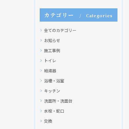
カテゴリー
Categories
全てのカテゴリー
お知らせ
施工事例
トイレ
給湯器
現在、新聞に入っている折込チラシです。
現在、新聞に入っている折込チラシです。
浴槽・浴室
キッチン
洗面所・洗面台
水栓・蛇口
交換