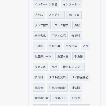
インターホン取替
インターホン
浴室床
ステディア
直圧工事
ポンプ撤去
タンク撤去
外壁
経年劣化
戸建て住宅
分電盤
下駄箱
塗装工事
防水塗装
浴槽
浴室床シート
洗濯水栓
手洗器
洗面排水
水栓
換気レジスター
換気口
ダクト換気扇
ＵＶ除菌機能
単水栓
浴室水栓取替
排気筒
散水栓分岐
洗濯パン
給水管