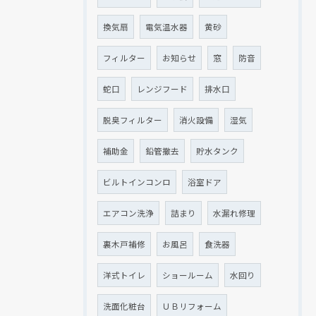
換気扇
電気温水器
黄砂
フィルター
お知らせ
窓
防音
蛇口
レンジフード
排水口
脱臭フィルター
消火設備
湿気
補助金
鉛管撤去
貯水タンク
ビルトインコンロ
浴室ドア
エアコン洗浄
詰まり
水漏れ修理
裏木戸補修
お風呂
食洗器
洋式トイレ
ショールーム
水回り
洗面化粧台
ＵＢリフォーム