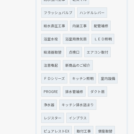
フラッシュバルブ
ハンドルレバー
給水直圧工事
内装工事
配管補修
浴室水栓
浴室用換気扇
ＬＥＤ照明
給湯器取替
点検口
エアコン取付
注意喚起
新商品のご紹介
ＦＤシリーズ
キッチン照明
室内設備
PROGRE
排水管補修
ダクト扇
浄水器
キッチン排水詰まり
レジスター
インプラス
ピュアレストEX
取付工事
便座取替