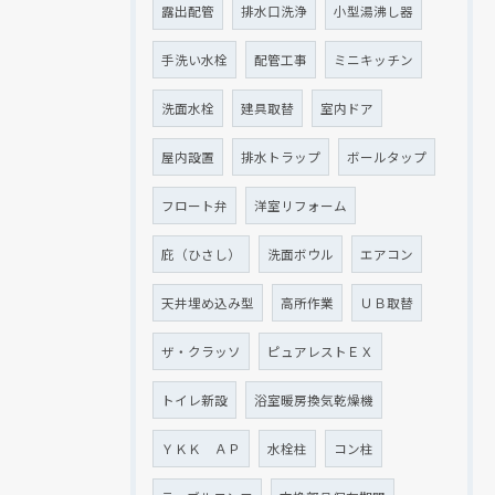
露出配管
排水口洗浄
小型湯沸し器
手洗い水栓
配管工事
ミニキッチン
洗面水栓
建具取替
室内ドア
屋内設置
排水トラップ
ボールタップ
フロート弁
洋室リフォーム
庇（ひさし）
洗面ボウル
エアコン
天井埋め込み型
高所作業
ＵＢ取替
ザ・クラッソ
ピュアレストＥＸ
トイレ新設
浴室暖房換気乾燥機
ＹＫＫ ＡＰ
水栓柱
コン柱