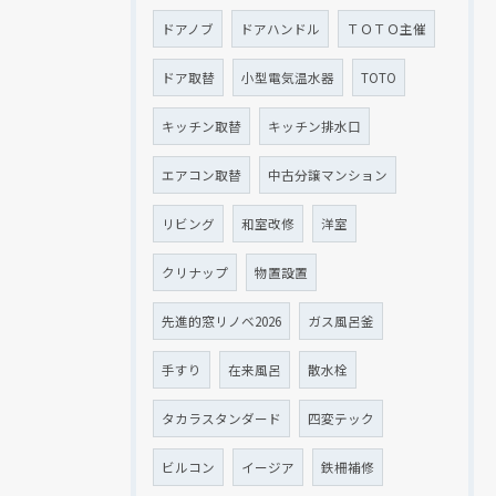
ドアノブ
ドアハンドル
ＴＯＴＯ主催
ドア取替
小型電気温水器
TOTO
キッチン取替
キッチン排水口
エアコン取替
中古分譲マンション
リビング
和室改修
洋室
クリナップ
物置設置
先進的窓リノベ2026
ガス風呂釜
手すり
在来風呂
散水栓
タカラスタンダード
四変テック
ビルコン
イージア
鉄柵補修