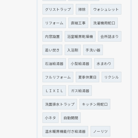
グリストラップ
掃除
ウォシュレット
リフォーム
直結工事
洗濯機用蛇口
内窓設置
浴室暖房乾燥機
会所詰まり
追い焚き
入浴剤
手洗い器
石油給湯器
小型給湯器
水まわり
フルリフォーム
夏季休業日
リクシル
ＬＩＸＩＬ
ガス給湯器
洗面排水トラップ
キッチン用蛇口
小ネタ
自動開閉
温水暖房機能付き給湯器
ノーリツ