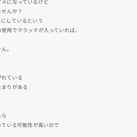
ダメになっているけど
ませんか？
まにしているという
の使用でクラックが入っていれば、
。
せん。
がれている
たまりがある
現在、新聞に入っている折込チラシです。
現在、新聞に入っている折込チラシです。
たら
っている可能性が高いので