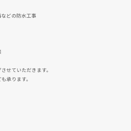
溝などの防水工事
様
クリックでチラシのページにジャンプします
クリックでチラシのページにジャンプします
グさせていただきます。
ども承ります。