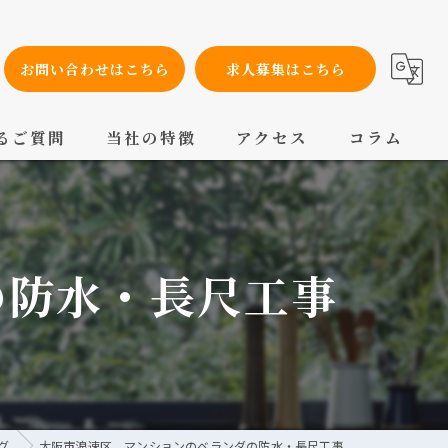
お問い合わせはこちら
求人募集はこちら
るご質問
当社の特徴
アクセス
コラム
設備工事
内装工事
の防水・長尺工事
メンテナンス
配管工事
交換
グ
大阪市浪速区 マンションのベランダの防水・長尺工事