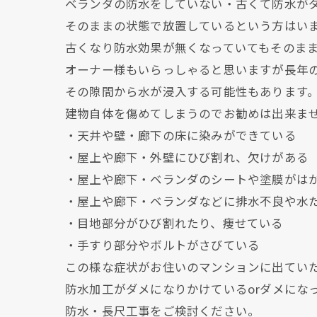
ベランダの防水をしていない・古くて防水が
そのままの状態で放置しているという方はい
古くなり防水効果が無くなっていてもそのま
オーナー様もいらっしゃると思いますが長年
その隙間から水が浸入する可能性もあります
建物自体を傷めてしまうのでお勧めは出来ま
・天井や壁・廊下の床に染みができている
・屋上や廊下・外壁にひび割れ、欠けがある
・屋上や廊下・ベランダのシートや塗膜がは
・屋上や廊下・ベランダなどに排水不良や水
・目地部分がひび割れたり、痩せている
・手すり部分やボルトがさびている
この様な症状がお住いのマンションに出てい
防水加工がダメになりかけているorダメにな
防水・長尺工事をご検討ください。