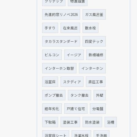
クリナップ
物置設置
先進的窓リノベ2026
ガス風呂釜
手すり
在来風呂
散水栓
タカラスタンダード
四変テック
ビルコン
イージア
鉄柵補修
インターホン取替
インターホン
浴室床
ステディア
直圧工事
ポンプ撤去
タンク撤去
外壁
経年劣化
戸建て住宅
分電盤
下駄箱
塗装工事
防水塗装
浴槽
浴室床シート
洗濯水栓
手洗器