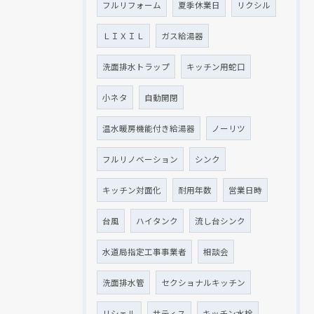
フルリフォーム
夏季休業日
リクシル
ＬＩＸＩＬ
ガス給湯器
洗面排水トラップ
キッチン用蛇口
小ネタ
自動開閉
温水暖房機能付き給湯器
ノーリツ
フルリノベーション
シンク
キッチン対面化
耐用年数
営業日時
台風
ハイタンク
流し台シンク
水道局指定工事事業者
相談会
洗面排水管
セクショナルキッチン
リシェル
サティス
キッチン水栓