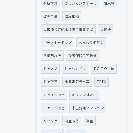
外壁塗装
ほくさんバスオール
排水管
改修工事
階段補修
大阪市指定給水装置工事事業者
会所枡
ブースターポンプ
水まわり相談会
洗濯用水栓
介護保険住宅改修
ドアノブ
ドアハンドル
ＴＯＴＯ主催
ドア取替
小型電気温水器
TOTO
キッチン取替
キッチン排水口
エアコン取替
中古分譲マンション
リビング
和室改修
洋室