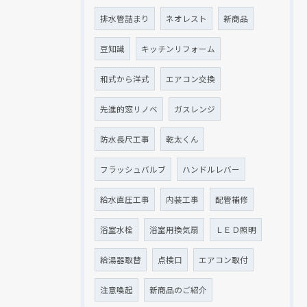
排水管詰まり
ネオレスト
新商品
豆知識
キッチンリフォーム
和式から洋式
エアコン交換
先進的窓リノベ
ガスレンジ
防水長尺工事
乾太くん
フラッシュバルブ
ハンドルレバー
給水直圧工事
内装工事
配管補修
浴室水栓
浴室用換気扇
ＬＥＤ照明
給湯器取替
点検口
エアコン取付
注意喚起
新商品のご紹介