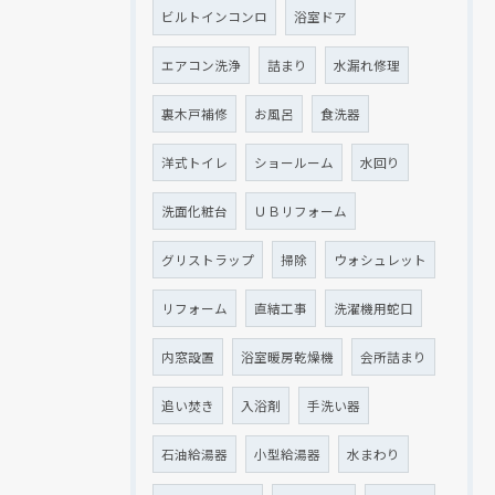
ビルトインコンロ
浴室ドア
エアコン洗浄
詰まり
水漏れ修理
裏木戸補修
お風呂
食洗器
洋式トイレ
ショールーム
水回り
洗面化粧台
ＵＢリフォーム
グリストラップ
掃除
ウォシュレット
リフォーム
直結工事
洗濯機用蛇口
内窓設置
浴室暖房乾燥機
会所詰まり
追い焚き
入浴剤
手洗い器
石油給湯器
小型給湯器
水まわり