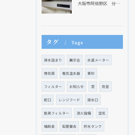
大阪市阿倍野区 分譲マンションのレンジフード取替リフォーム工事 タカラスタンダード
タグ
Tags
クリックでチラシのページにジャンプします
クリックでチラシのページにジャンプします
排水詰まり
展示会
水道メーター
換気扇
電気温水器
黄砂
フィルター
お知らせ
窓
防音
蛇口
レンジフード
排水口
脱臭フィルター
消火設備
湿気
補助金
鉛管撤去
貯水タンク