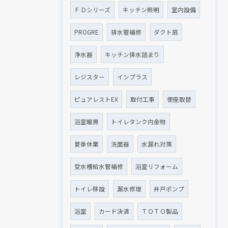
ＦＤシリーズ
キッチン照明
室内設備
PROGRE
排水管補修
ダクト扇
浄水器
キッチン排水詰まり
レジスター
インプラス
ピュアレストEX
取付工事
便座取替
浴室暖房
トイレタンク内金物
夏季休業
洗面器
水漏れ対策
受水槽給水管補修
浴室リフォーム
トイレ移設
漏水修理
井戸ポンプ
浴室
カード決済
ＴＯＴＯ製品