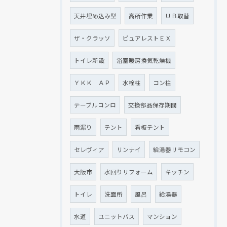
天井埋め込み型
高所作業
ＵＢ取替
ザ・クラッソ
ピュアレストＥＸ
トイレ新設
浴室暖房換気乾燥機
ＹＫＫ ＡＰ
水栓柱
コン柱
テーブルコンロ
交換部品保存期間
雨漏り
テント
看板テント
セレヴィア
リンナイ
給湯器リモコン
大阪市
水回りリフォーム
キッチン
トイレ
洗面所
風呂
給湯器
水道
ユニットバス
マンション