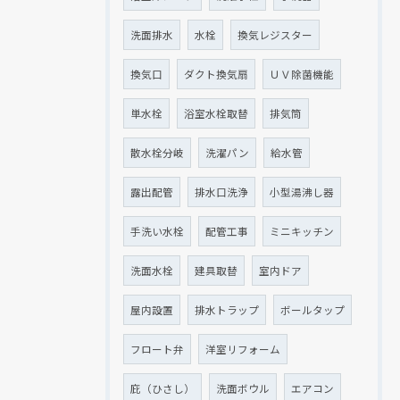
洗面排水
水栓
換気レジスター
換気口
ダクト換気扇
ＵＶ除菌機能
単水栓
浴室水栓取替
排気筒
散水栓分岐
洗濯パン
給水管
露出配管
排水口洗浄
小型湯沸し器
手洗い水栓
配管工事
ミニキッチン
洗面水栓
建具取替
室内ドア
屋内設置
排水トラップ
ボールタップ
フロート弁
洋室リフォーム
庇（ひさし）
洗面ボウル
エアコン