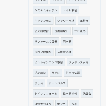
システムキッチン
トイレ取替
キッチン周辺
シャワー水栓
花粉症
消火器取替
洗面用蛇口
サビ止め
リフォームの目安
雨水管
きれい除菌水
排水管洗浄
ビルトインコンロ取替
タッチレス水栓
浴乾取替
蛍光灯
浴室換気扇
流し台
ボールバルブ
トイレリフォーム
給水管補修
洗面台
排水管つまり
水アカ
洗剤