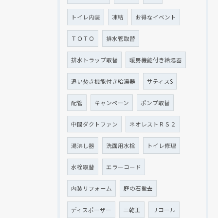
トイレ内装
凍結
お得なイベント
ＴＯＴＯ
排水管取替
排水トラップ取替
暖房機能付き給湯器
追い焚き機能付き給湯器
サティスS
配管
キャンペーン
ポンプ取替
中間ダクトファン
ネオレストＲＳ２
湯沸し器
洗面用水栓
トイレ修理
水栓取替
エラーコード
内装リフォーム
庭の石撤去
ディスポーザー
三乾王
リコール