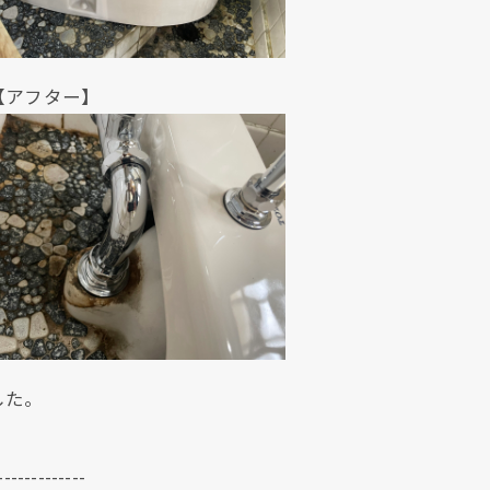
ター】
した。
-------------