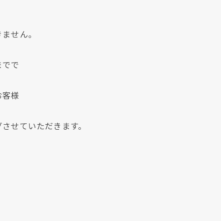
きません。
までで
お客様
クリックでチラシのページにジャンプします
クリックでチラシのページにジャンプします
グさせていただきます。