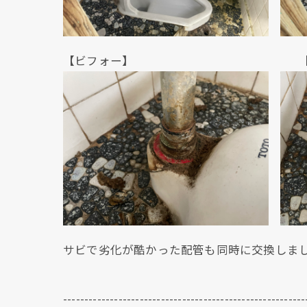
【ビフォー】 【アフ
サビで劣化が酷かった配管も同時に交換しま
---------------------------------------------------------