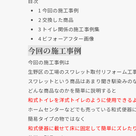
目次
1
今回の施工事例
2
交換した商品
3
トイレ関係の施工事例集
4
ビフォーアフター画像
今回の施工事例
今回の施工事例は
生野区の工場のスワレット取付リフォーム工
スワレットという商品はあまり聞き馴染みの
どんな商品なのかを簡単に説明すると
和式トイレを洋式トイレのように使用できる
ホームセンターなどでも売っている和式便器
簡易タイプの物ではなく
和式便器に載せて床に固定して簡単にズレた