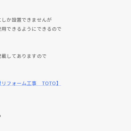
にしか設置できませんが
使用できるようにできるので
記載してありますので
リフォーム工事 TOTO】
現在、新聞に入っている折込チラシです。
現在、新聞に入っている折込チラシです。
も