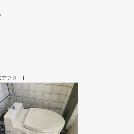
ら
ター】