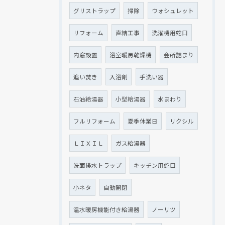
グリストラップ
掃除
ウォシュレット
リフォーム
直結工事
洗濯機用蛇口
内窓設置
浴室暖房乾燥機
会所詰まり
追い焚き
入浴剤
手洗い器
石油給湯器
小型給湯器
水まわり
フルリフォーム
夏季休業日
リクシル
ＬＩＸＩＬ
ガス給湯器
洗面排水トラップ
キッチン用蛇口
小ネタ
自動開閉
温水暖房機能付き給湯器
ノーリツ