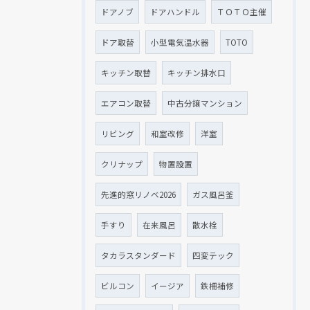
ドアノブ
ドアハンドル
ＴＯＴＯ主催
ドア取替
小型電気温水器
TOTO
キッチン取替
キッチン排水口
エアコン取替
中古分譲マンション
リビング
和室改修
洋室
クリナップ
物置設置
先進的窓リノベ2026
ガス風呂釜
手すり
在来風呂
散水栓
タカラスタンダード
四変テック
ビルコン
イージア
鉄柵補修