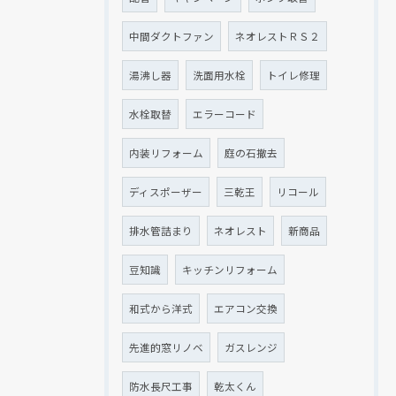
中間ダクトファン
ネオレストＲＳ２
湯沸し器
洗面用水栓
トイレ修理
水栓取替
エラーコード
内装リフォーム
庭の石撤去
ディスポーザー
三乾王
リコール
排水管詰まり
ネオレスト
新商品
豆知識
キッチンリフォーム
和式から洋式
エアコン交換
先進的窓リノベ
ガスレンジ
防水長尺工事
乾太くん