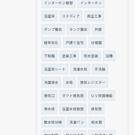
インターホン取替
インターホン
浴室床
ステディア
直圧工事
ポンプ撤去
タンク撤去
外壁
経年劣化
戸建て住宅
分電盤
下駄箱
塗装工事
防水塗装
浴槽
浴室床シート
洗濯水栓
手洗器
洗面排水
水栓
換気レジスター
換気口
ダクト換気扇
ＵＶ除菌機能
単水栓
浴室水栓取替
排気筒
散水栓分岐
洗濯パン
給水管