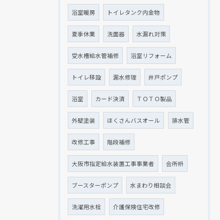
浴室暖房
トイレタンク内金物
夏季休業
洗面器
水漏れ対策
受水槽給水管補修
浴室リフォーム
トイレ移設
漏水修理
井戸ポンプ
浴室
カード決済
ＴＯＴＯ製品
外壁塗装
ほくさんバスオール
排水管
改修工事
階段補修
大阪市指定給水装置工事事業者
会所枡
ブースターポンプ
水まわり相談会
洗濯用水栓
介護保険住宅改修