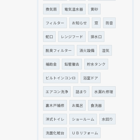
換気扇
電気温水器
黄砂
フィルター
お知らせ
窓
防音
蛇口
レンジフード
排水口
脱臭フィルター
消火設備
湿気
補助金
鉛管撤去
貯水タンク
ビルトインコンロ
浴室ドア
エアコン洗浄
詰まり
水漏れ修理
裏木戸補修
お風呂
食洗器
洋式トイレ
ショールーム
水回り
洗面化粧台
ＵＢリフォーム