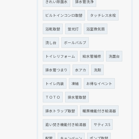
きれい除菌水
排水管洗浄
ビルトインコンロ取替
タッチレス水栓
浴乾取替
蛍光灯
浴室換気扇
流し台
ボールバルブ
トイレリフォーム
給水管補修
洗面台
排水管つまり
水アカ
洗剤
トイレ内装
凍結
お得なイベント
ＴＯＴＯ
排水管取替
排水トラップ取替
暖房機能付き給湯器
追い焚き機能付き給湯器
サティスS
配管
キャンペーン
ポンプ取替