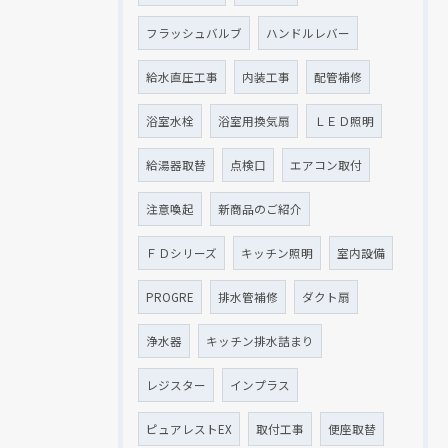
フラッシュバルブ
ハンドルレバー
給水直圧工事
内装工事
配管補修
浴室水栓
浴室用換気扇
ＬＥＤ照明
給湯器取替
点検口
エアコン取付
注意喚起
新商品のご紹介
ＦＤシリーズ
キッチン照明
室内設備
PROGRE
排水管補修
ダクト扇
浄水器
キッチン排水詰まり
レジスター
インプラス
ピュアレストEX
取付工事
便座取替