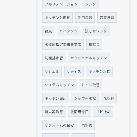
フルリノベーション
シンク
キッチン対面化
耐用年数
営業日時
台風
ハイタンク
流し台シンク
水道局指定工事事業者
相談会
洗面排水管
セクショナルキッチン
リシェル
サティス
キッチン水栓
システムキッチン
トイレ取替
キッチン周辺
シャワー水栓
花粉症
消火器取替
洗面用蛇口
サビ止め
リフォームの目安
雨水管