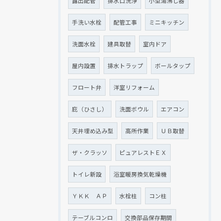
露出配管
排水口洗浄
小型湯沸し器
手洗い水栓
配管工事
ミニキッチン
洗面水栓
建具取替
室内ドア
屋内設置
排水トラップ
ボールタップ
フロート弁
洋室リフォーム
庇（ひさし）
洗面ボウル
エアコン
天井埋め込み型
高所作業
ＵＢ取替
ザ・クラッソ
ピュアレストＥＸ
トイレ新設
浴室暖房換気乾燥機
ＹＫＫ ＡＰ
水栓柱
コン柱
テーブルコンロ
交換部品保存期間