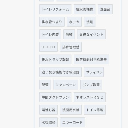
トイレリフォーム
給水管補修
洗面台
排水管つまり
水アカ
洗剤
トイレ内装
凍結
お得なイベント
ＴＯＴＯ
排水管取替
排水トラップ取替
暖房機能付き給湯器
追い焚き機能付き給湯器
サティスS
配管
キャンペーン
ポンプ取替
中間ダクトファン
ネオレストＲＳ２
湯沸し器
洗面用水栓
トイレ修理
水栓取替
エラーコード