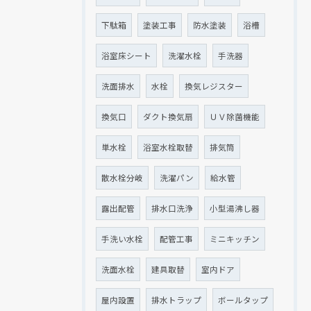
下駄箱
塗装工事
防水塗装
浴槽
浴室床シート
洗濯水栓
手洗器
洗面排水
水栓
換気レジスター
換気口
ダクト換気扇
ＵＶ除菌機能
単水栓
浴室水栓取替
排気筒
散水栓分岐
洗濯パン
給水管
露出配管
排水口洗浄
小型湯沸し器
手洗い水栓
配管工事
ミニキッチン
洗面水栓
建具取替
室内ドア
屋内設置
排水トラップ
ボールタップ