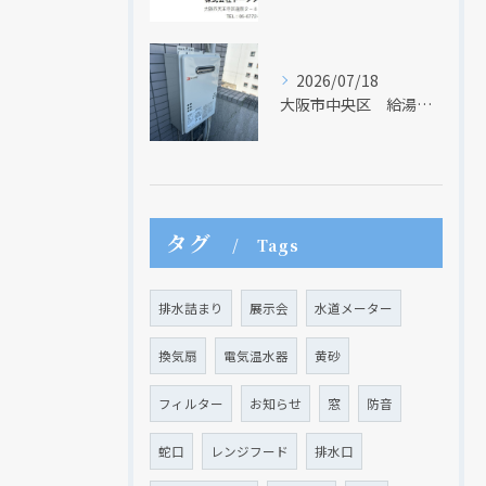
2026/07/18
大阪市中央区 給湯器のリモコンが無くても、リモコンを設置する方法はあります
現在、新聞に入っている折込チラシです。
現在、新聞に入っている折込チラシです。
タグ
Tags
排水詰まり
展示会
水道メーター
換気扇
電気温水器
黄砂
フィルター
お知らせ
窓
防音
蛇口
レンジフード
排水口