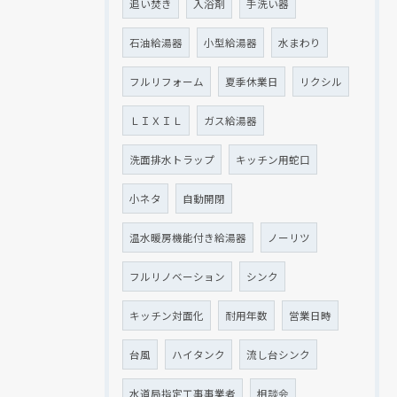
追い焚き
入浴剤
手洗い器
石油給湯器
小型給湯器
水まわり
フルリフォーム
夏季休業日
リクシル
ＬＩＸＩＬ
ガス給湯器
洗面排水トラップ
キッチン用蛇口
小ネタ
自動開閉
温水暖房機能付き給湯器
ノーリツ
フルリノベーション
シンク
キッチン対面化
耐用年数
営業日時
台風
ハイタンク
流し台シンク
水道局指定工事事業者
相談会