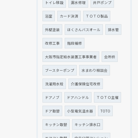
トイレ移設
漏水修理
井戸ポンプ
浴室
カード決済
ＴＯＴＯ製品
外壁塗装
ほくさんバスオール
排水管
改修工事
階段補修
大阪市指定給水装置工事事業者
会所枡
ブースターポンプ
水まわり相談会
洗濯用水栓
介護保険住宅改修
ドアノブ
ドアハンドル
ＴＯＴＯ主催
ドア取替
小型電気温水器
TOTO
キッチン取替
キッチン排水口
エアコン取替
中古分譲マンション