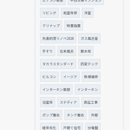
リビング
和室改修
洋室
クリナップ
物置設置
先進的窓リノベ2026
ガス風呂釜
手すり
在来風呂
散水栓
タカラスタンダード
四変テック
ビルコン
イージア
鉄柵補修
インターホン取替
インターホン
浴室床
ステディア
直圧工事
ポンプ撤去
タンク撤去
外壁
経年劣化
戸建て住宅
分電盤