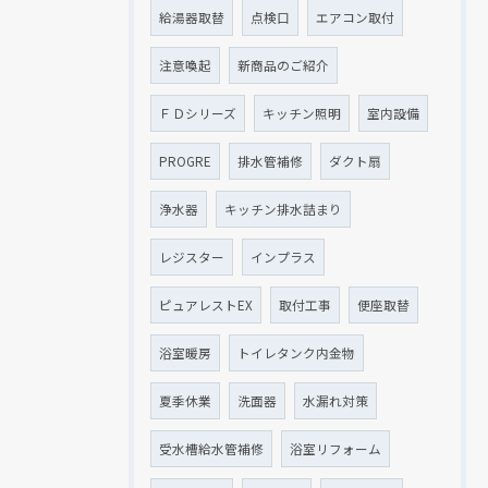
給湯器取替
点検口
エアコン取付
注意喚起
新商品のご紹介
ＦＤシリーズ
キッチン照明
室内設備
PROGRE
排水管補修
ダクト扇
浄水器
キッチン排水詰まり
レジスター
インプラス
ピュアレストEX
取付工事
便座取替
浴室暖房
トイレタンク内金物
夏季休業
洗面器
水漏れ対策
受水槽給水管補修
浴室リフォーム