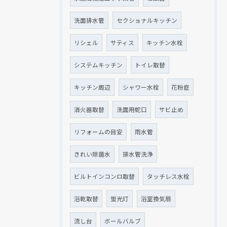
洗面排水管
セクショナルキッチン
リシェル
サティス
キッチン水栓
システムキッチン
トイレ取替
キッチン周辺
シャワー水栓
花粉症
消火器取替
洗面用蛇口
サビ止め
リフォームの目安
雨水管
きれい除菌水
排水管洗浄
ビルトインコンロ取替
タッチレス水栓
浴乾取替
蛍光灯
浴室換気扇
流し台
ボールバルブ