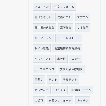
フロート弁
洋室リフォーム
庇（ひさし）
洗面ボウル
エアコン
天井埋め込み型
高所作業
ＵＢ取替
ザ・クラッソ
ピュアレストＥＸ
トイレ新設
浴室暖房換気乾燥機
ＹＫＫ ＡＰ
水栓柱
コン柱
テーブルコンロ
交換部品保存期間
雨漏り
テント
看板テント
セレヴィア
リンナイ
給湯器リモコン
大阪市
水回りリフォーム
キッチン