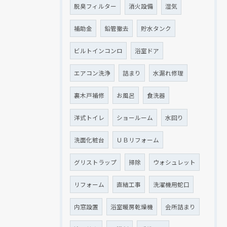
脱臭フィルター
消火設備
湿気
クリックでチラシのページにジャンプします
クリックでチラシのページにジャンプします
補助金
鉛管撤去
貯水タンク
ビルトインコンロ
浴室ドア
エアコン洗浄
詰まり
水漏れ修理
裏木戸補修
お風呂
食洗器
洋式トイレ
ショールーム
水回り
洗面化粧台
ＵＢリフォーム
グリストラップ
掃除
ウォシュレット
リフォーム
直結工事
洗濯機用蛇口
内窓設置
浴室暖房乾燥機
会所詰まり