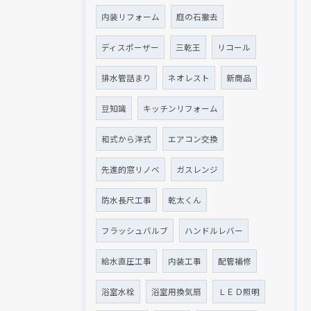
内装リフォーム
庭の石撤去
ディスポーザー
三乾王
リコール
排水管詰まり
ネオレスト
新商品
豆知識
キッチンリフォーム
和式から洋式
エアコン交換
先進的窓リノベ
ガスレンジ
防水長尺工事
乾太くん
フラッシュバルブ
ハンドルレバー
給水直圧工事
内装工事
配管補修
浴室水栓
浴室用換気扇
ＬＥＤ照明