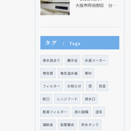
大阪市阿倍野区 分譲マンションのレンジフード取替リフォーム工事 タカラスタンダード
タグ
Tags
現在、新聞に入っている折込チラシです。
現在、新聞に入っている折込チラシです。
排水詰まり
展示会
水道メーター
換気扇
電気温水器
黄砂
フィルター
お知らせ
窓
防音
蛇口
レンジフード
排水口
脱臭フィルター
消火設備
湿気
クリックでチラシのページにジャンプします
クリックでチラシのページにジャンプします
補助金
鉛管撤去
貯水タンク