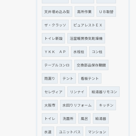
天井埋め込み型
高所作業
ＵＢ取替
ザ・クラッソ
ピュアレストＥＸ
トイレ新設
浴室暖房換気乾燥機
ＹＫＫ ＡＰ
水栓柱
コン柱
テーブルコンロ
交換部品保存期間
雨漏り
テント
看板テント
セレヴィア
リンナイ
給湯器リモコン
大阪市
水回りリフォーム
キッチン
トイレ
洗面所
風呂
給湯器
水道
ユニットバス
マンション