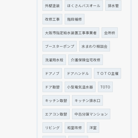
外壁塗装
ほくさんバスオール
排水管
改修工事
階段補修
大阪市指定給水装置工事事業者
会所枡
ブースターポンプ
水まわり相談会
洗濯用水栓
介護保険住宅改修
ドアノブ
ドアハンドル
ＴＯＴＯ主催
ドア取替
小型電気温水器
TOTO
キッチン取替
キッチン排水口
エアコン取替
中古分譲マンション
リビング
和室改修
洋室