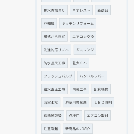
排水管詰まり
ネオレスト
新商品
豆知識
キッチンリフォーム
和式から洋式
エアコン交換
先進的窓リノベ
ガスレンジ
防水長尺工事
乾太くん
フラッシュバルブ
ハンドルレバー
給水直圧工事
内装工事
配管補修
浴室水栓
浴室用換気扇
ＬＥＤ照明
給湯器取替
点検口
エアコン取付
注意喚起
新商品のご紹介