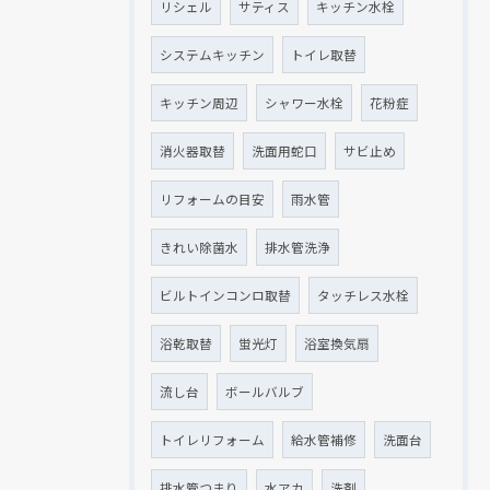
リシェル
サティス
キッチン水栓
システムキッチン
トイレ取替
キッチン周辺
シャワー水栓
花粉症
消火器取替
洗面用蛇口
サビ止め
リフォームの目安
雨水管
きれい除菌水
排水管洗浄
ビルトインコンロ取替
タッチレス水栓
浴乾取替
蛍光灯
浴室換気扇
流し台
ボールバルブ
トイレリフォーム
給水管補修
洗面台
排水管つまり
水アカ
洗剤