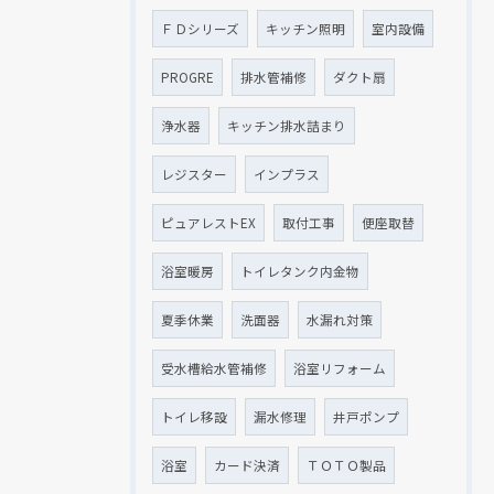
ＦＤシリーズ
キッチン照明
室内設備
PROGRE
排水管補修
ダクト扇
浄水器
キッチン排水詰まり
レジスター
インプラス
ピュアレストEX
取付工事
便座取替
浴室暖房
トイレタンク内金物
夏季休業
洗面器
水漏れ対策
受水槽給水管補修
浴室リフォーム
トイレ移設
漏水修理
井戸ポンプ
浴室
カード決済
ＴＯＴＯ製品