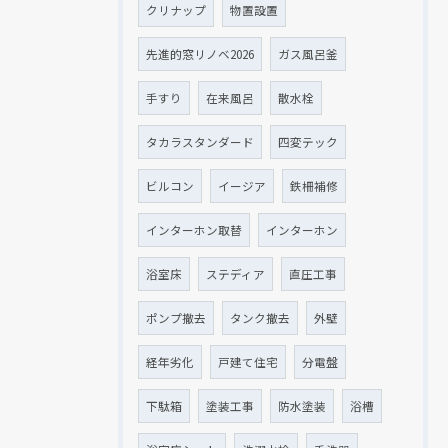
クリナップ
物置設置
先進的窓リノベ2026
ガス風呂釜
手すり
在来風呂
散水栓
タカラスタンダード
四変テック
ビルコン
イージア
鉄柵補修
インターホン取替
インターホン
浴室床
ステディア
直圧工事
ポンプ撤去
タンク撤去
外壁
経年劣化
戸建て住宅
分電盤
下駄箱
塗装工事
防水塗装
浴槽