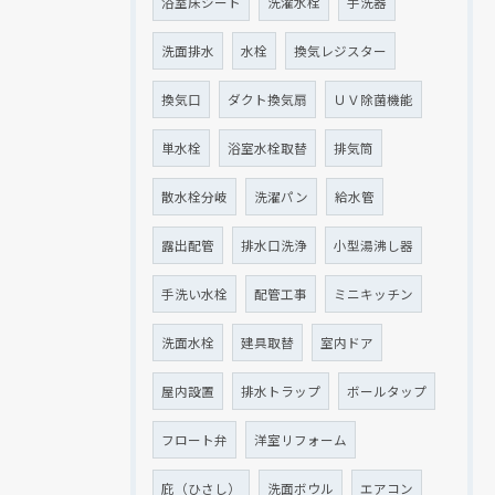
浴室床シート
洗濯水栓
手洗器
洗面排水
水栓
換気レジスター
換気口
ダクト換気扇
ＵＶ除菌機能
単水栓
浴室水栓取替
排気筒
散水栓分岐
洗濯パン
給水管
露出配管
排水口洗浄
小型湯沸し器
手洗い水栓
配管工事
ミニキッチン
洗面水栓
建具取替
室内ドア
屋内設置
排水トラップ
ボールタップ
フロート弁
洋室リフォーム
庇（ひさし）
洗面ボウル
エアコン