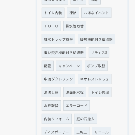
トイレ内装
凍結
お得なイベント
ＴＯＴＯ
排水管取替
排水トラップ取替
暖房機能付き給湯器
追い焚き機能付き給湯器
サティスS
配管
キャンペーン
ポンプ取替
中間ダクトファン
ネオレストＲＳ２
湯沸し器
洗面用水栓
トイレ修理
水栓取替
エラーコード
内装リフォーム
庭の石撤去
ディスポーザー
三乾王
リコール