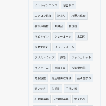
ビルトインコンロ
浴室ドア
エアコン洗浄
詰まり
水漏れ修理
裏木戸補修
お風呂
食洗器
洋式トイレ
ショールーム
水回り
洗面化粧台
ＵＢリフォーム
グリストラップ
掃除
ウォシュレット
リフォーム
直結工事
洗濯機用蛇口
内窓設置
浴室暖房乾燥機
会所詰まり
追い焚き
入浴剤
手洗い器
石油給湯器
小型給湯器
水まわり