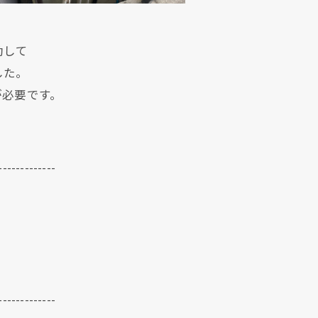
動して
した。
が必要です。
-------------
-------------