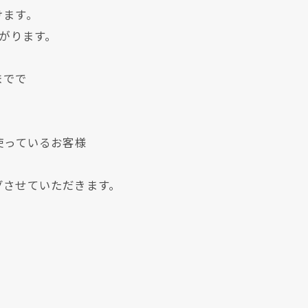
けます。
繋がります。
までで
使っているお客様
グさせていただきます。
現在、新聞に入っている折込チラシです。
現在、新聞に入っている折込チラシです。