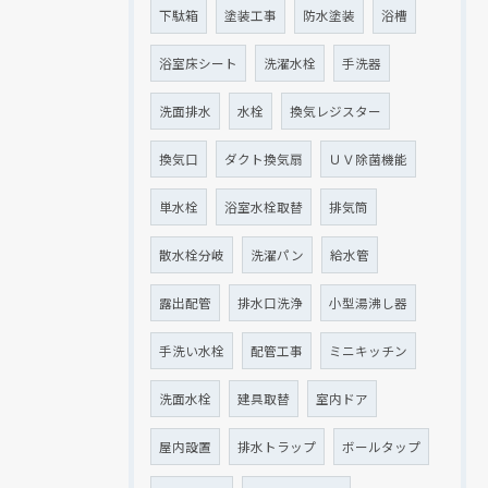
下駄箱
塗装工事
防水塗装
浴槽
浴室床シート
洗濯水栓
手洗器
洗面排水
水栓
換気レジスター
換気口
ダクト換気扇
ＵＶ除菌機能
単水栓
浴室水栓取替
排気筒
散水栓分岐
洗濯パン
給水管
露出配管
排水口洗浄
小型湯沸し器
手洗い水栓
配管工事
ミニキッチン
洗面水栓
建具取替
室内ドア
屋内設置
排水トラップ
ボールタップ