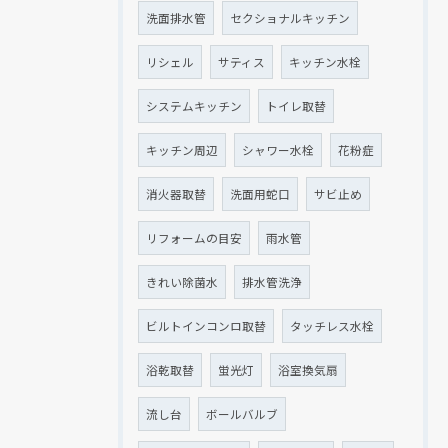
洗面排水管
セクショナルキッチン
リシェル
サティス
キッチン水栓
システムキッチン
トイレ取替
キッチン周辺
シャワー水栓
花粉症
消火器取替
洗面用蛇口
サビ止め
リフォームの目安
雨水管
きれい除菌水
排水管洗浄
ビルトインコンロ取替
タッチレス水栓
浴乾取替
蛍光灯
浴室換気扇
流し台
ボールバルブ