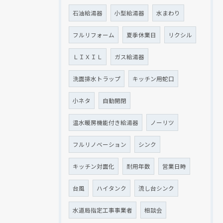
石油給湯器
小型給湯器
水まわり
フルリフォーム
夏季休業日
リクシル
ＬＩＸＩＬ
ガス給湯器
洗面排水トラップ
キッチン用蛇口
小ネタ
自動開閉
温水暖房機能付き給湯器
ノーリツ
フルリノベーション
シンク
キッチン対面化
耐用年数
営業日時
台風
ハイタンク
流し台シンク
水道局指定工事事業者
相談会