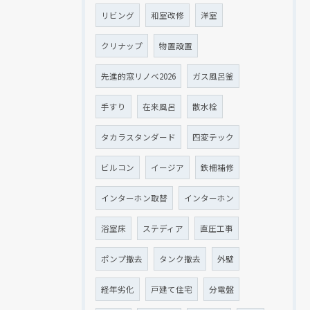
リビング
和室改修
洋室
クリナップ
物置設置
先進的窓リノベ2026
ガス風呂釜
手すり
在来風呂
散水栓
タカラスタンダード
四変テック
ビルコン
イージア
鉄柵補修
インターホン取替
インターホン
浴室床
ステディア
直圧工事
ポンプ撤去
タンク撤去
外壁
経年劣化
戸建て住宅
分電盤