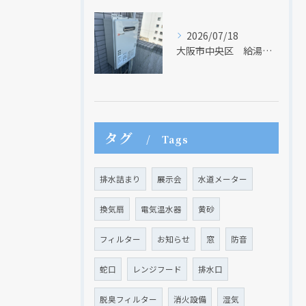
2026/07/18
大阪市中央区 給湯器のリモコンが無くても、リモコンを設置する方法はあります
タグ
Tags
クリックでチラシのページにジャンプします
クリックでチラシのページにジャンプします
排水詰まり
展示会
水道メーター
換気扇
電気温水器
黄砂
フィルター
お知らせ
窓
防音
蛇口
レンジフード
排水口
脱臭フィルター
消火設備
湿気