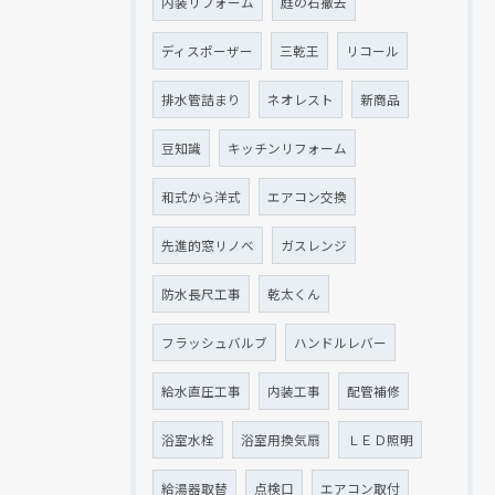
内装リフォーム
庭の石撤去
ディスポーザー
三乾王
リコール
排水管詰まり
ネオレスト
新商品
豆知識
キッチンリフォーム
和式から洋式
エアコン交換
先進的窓リノベ
ガスレンジ
防水長尺工事
乾太くん
フラッシュバルブ
ハンドルレバー
給水直圧工事
内装工事
配管補修
浴室水栓
浴室用換気扇
ＬＥＤ照明
給湯器取替
点検口
エアコン取付