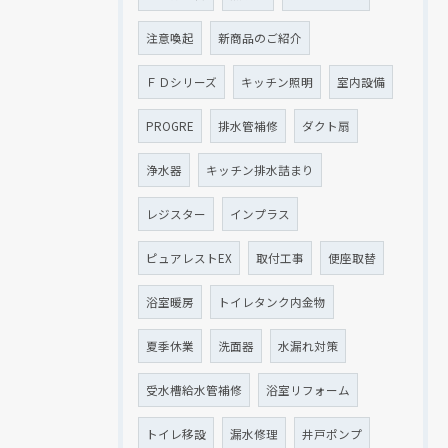
注意喚起
新商品のご紹介
ＦＤシリーズ
キッチン照明
室内設備
PROGRE
排水管補修
ダクト扇
浄水器
キッチン排水詰まり
レジスター
インプラス
ピュアレストEX
取付工事
便座取替
浴室暖房
トイレタンク内金物
夏季休業
洗面器
水漏れ対策
受水槽給水管補修
浴室リフォーム
トイレ移設
漏水修理
井戸ポンプ