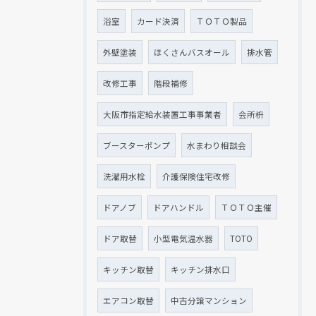
浴室
カード決済
ＴＯＴＯ製品
外壁塗装
ほくさんバスオール
排水管
改修工事
階段補修
大阪市指定給水装置工事事業者
会所枡
ブースターポンプ
水まわり相談会
洗濯用水栓
介護保険住宅改修
ドアノブ
ドアハンドル
ＴＯＴＯ主催
ドア取替
小型電気温水器
TOTO
キッチン取替
キッチン排水口
エアコン取替
中古分譲マンション