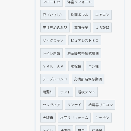
フロート弁
洋室リフォーム
庇（ひさし）
洗面ボウル
エアコン
天井埋め込み型
高所作業
ＵＢ取替
ザ・クラッソ
ピュアレストＥＸ
トイレ新設
浴室暖房換気乾燥機
ＹＫＫ ＡＰ
水栓柱
コン柱
テーブルコンロ
交換部品保存期間
雨漏り
テント
看板テント
セレヴィア
リンナイ
給湯器リモコン
大阪市
水回りリフォーム
キッチン
トイレ
洗面所
風呂
給湯器