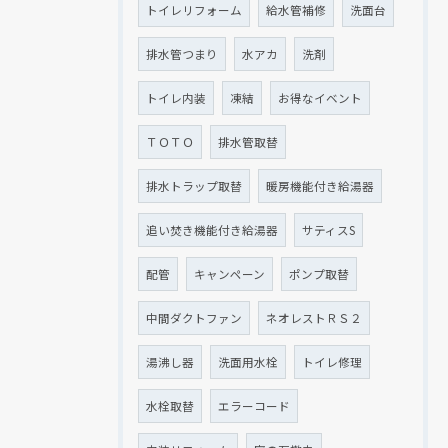
トイレリフォーム
給水管補修
洗面台
排水管つまり
水アカ
洗剤
トイレ内装
凍結
お得なイベント
ＴＯＴＯ
排水管取替
排水トラップ取替
暖房機能付き給湯器
追い焚き機能付き給湯器
サティスS
配管
キャンペーン
ポンプ取替
中間ダクトファン
ネオレストＲＳ２
湯沸し器
洗面用水栓
トイレ修理
水栓取替
エラーコード