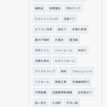
補助金
鉛管撤去
貯水タンク
ビルトインコンロ
浴室ドア
エアコン洗浄
詰まり
水漏れ修理
裏木戸補修
お風呂
食洗器
洋式トイレ
ショールーム
水回り
洗面化粧台
ＵＢリフォーム
グリストラップ
掃除
ウォシュレット
リフォーム
直結工事
洗濯機用蛇口
内窓設置
浴室暖房乾燥機
会所詰まり
追い焚き
入浴剤
手洗い器