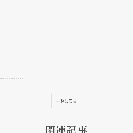
-------------
クリックでチラシのページにジャンプします
クリックでチラシのページにジャンプします
-------------
一覧に戻る
関連記事