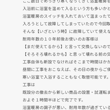
ここ数日でめっきり寒くなってきて浴室暖房
入浴前に浴室を温めて入るという方も多いか
浴室暖房のスイッチを入れておいて温まった
入ろうとして故障してしまっていたので今回
そんな【いざという時】に故障していて使え
耐用年数の１０年前後お使いのお客様は
【まだ使えてるから】と言って交換しないの
【そろそろ壊れるかも】と思って壊れる前の
工事自体も新設でなければそこまで時間はか
昼間に工事をおこなえば、その日の夜からご
寒い浴室で入浴することもなく取替可能です
工事は
既設分の撤去から新しい商品の設置・試運転
およそ１時間半ほどで完了です。
浴室暖房の調子が悪い、耐用年数が過ぎてい