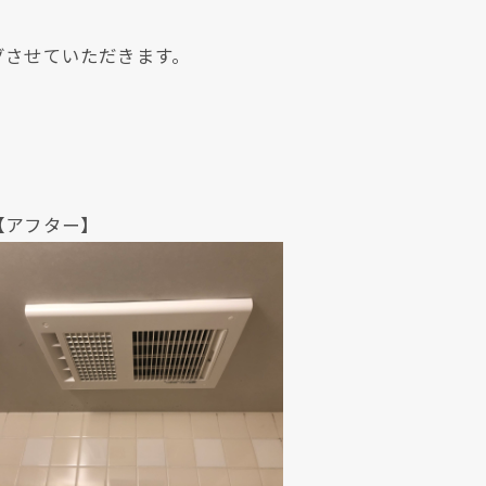
グさせていただきます。
ター】
現在、新聞に入っている折込チラシです。
現在、新聞に入っている折込チラシです。