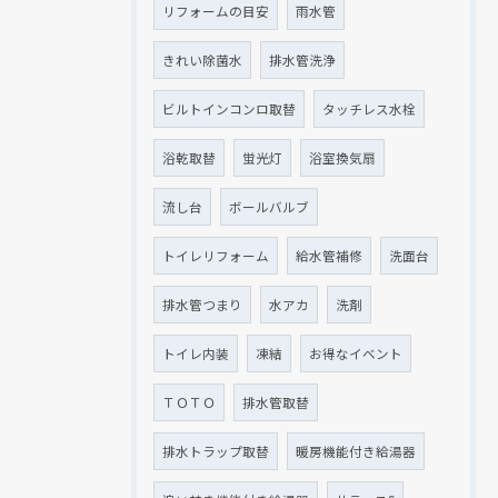
リフォームの目安
雨水管
きれい除菌水
排水管洗浄
ビルトインコンロ取替
タッチレス水栓
浴乾取替
蛍光灯
浴室換気扇
流し台
ボールバルブ
トイレリフォーム
給水管補修
洗面台
排水管つまり
水アカ
洗剤
トイレ内装
凍結
お得なイベント
ＴＯＴＯ
排水管取替
排水トラップ取替
暖房機能付き給湯器