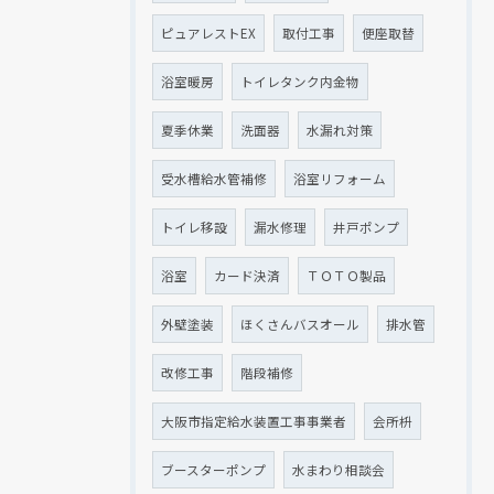
ピュアレストEX
取付工事
便座取替
浴室暖房
トイレタンク内金物
夏季休業
洗面器
水漏れ対策
受水槽給水管補修
浴室リフォーム
トイレ移設
漏水修理
井戸ポンプ
浴室
カード決済
ＴＯＴＯ製品
外壁塗装
ほくさんバスオール
排水管
改修工事
階段補修
大阪市指定給水装置工事事業者
会所枡
ブースターポンプ
水まわり相談会