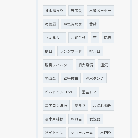
排水詰まり
展示会
水道メーター
換気扇
電気温水器
黄砂
フィルター
お知らせ
窓
防音
蛇口
レンジフード
排水口
脱臭フィルター
消火設備
湿気
補助金
鉛管撤去
貯水タンク
ビルトインコンロ
浴室ドア
エアコン洗浄
詰まり
水漏れ修理
裏木戸補修
お風呂
食洗器
洋式トイレ
ショールーム
水回り