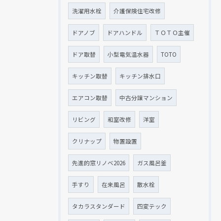
洗濯用水栓
介護保険住宅改修
ドアノブ
ドアハンドル
ＴＯＴＯ主催
ドア取替
小型電気温水器
TOTO
キッチン取替
キッチン排水口
エアコン取替
中古分譲マンション
リビング
和室改修
洋室
クリナップ
物置設置
先進的窓リノベ2026
ガス風呂釜
手すり
在来風呂
散水栓
タカラスタンダード
四変テック