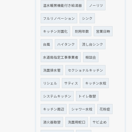
温水暖房機能付き給湯器
ノーリツ
フルリノベーション
シンク
キッチン対面化
耐用年数
営業日時
台風
ハイタンク
流し台シンク
水道局指定工事事業者
相談会
洗面排水管
セクショナルキッチン
リシェル
サティス
キッチン水栓
システムキッチン
トイレ取替
キッチン周辺
シャワー水栓
花粉症
消火器取替
洗面用蛇口
サビ止め