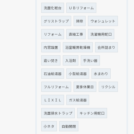
洗面化粧台
ＵＢリフォーム
グリストラップ
掃除
ウォシュレット
リフォーム
直結工事
洗濯機用蛇口
内窓設置
浴室暖房乾燥機
会所詰まり
追い焚き
入浴剤
手洗い器
石油給湯器
小型給湯器
水まわり
フルリフォーム
夏季休業日
リクシル
ＬＩＸＩＬ
ガス給湯器
洗面排水トラップ
キッチン用蛇口
小ネタ
自動開閉