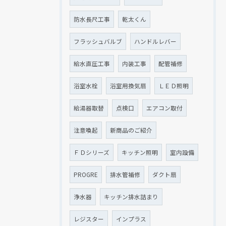
防水長尺工事
乾太くん
フラッシュバルブ
ハンドルレバー
給水直圧工事
内装工事
配管補修
浴室水栓
浴室用換気扇
ＬＥＤ照明
給湯器取替
点検口
エアコン取付
注意喚起
新商品のご紹介
ＦＤシリーズ
キッチン照明
室内設備
PROGRE
排水管補修
ダクト扇
浄水器
キッチン排水詰まり
レジスター
インプラス