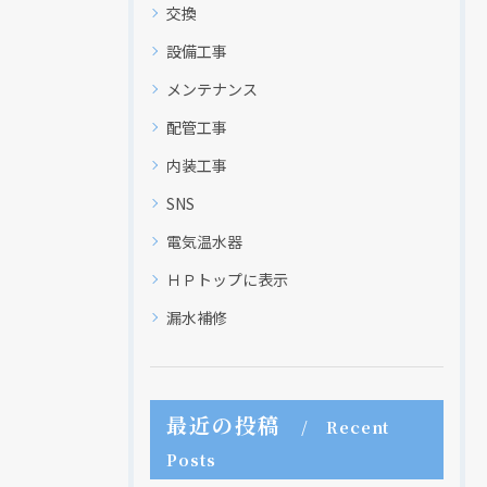
交換
設備工事
メンテナンス
配管工事
内装工事
SNS
電気温水器
ＨＰトップに表示
現在、新聞に入っている折込チラシです。
現在、新聞に入っている折込チラシです。
漏水補修
最近の投稿
Recent
Posts