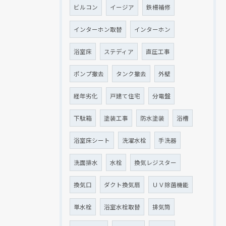
ビルコン
イージア
鉄柵補修
インターホン取替
インターホン
浴室床
ステディア
直圧工事
ポンプ撤去
タンク撤去
外壁
経年劣化
戸建て住宅
分電盤
下駄箱
塗装工事
防水塗装
浴槽
浴室床シート
洗濯水栓
手洗器
洗面排水
水栓
換気レジスター
換気口
ダクト換気扇
ＵＶ除菌機能
単水栓
浴室水栓取替
排気筒