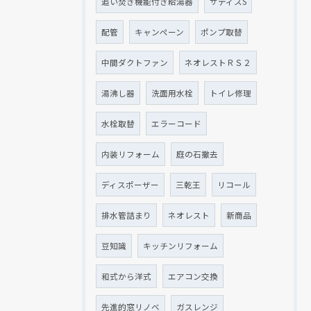
追い焚き機能付き給湯器
サティスS
配管
キャンペーン
ポンプ取替
中間ダクトファン
ネオレストＲＳ２
湯沸し器
洗面用水栓
トイレ修理
水栓取替
エラーコード
内装リフォーム
庭の石撤去
ディスポーザー
三乾王
リコール
排水管詰まり
ネオレスト
新商品
豆知識
キッチンリフォーム
和式から洋式
エアコン交換
先進的窓リノベ
ガスレンジ