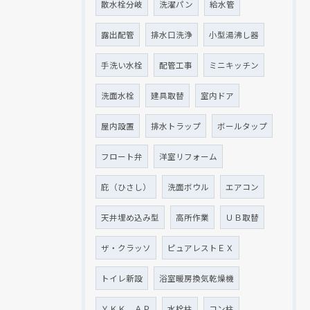
散水栓分岐
洗濯パン
給水管
露出配管
排水口洗浄
小型湯沸し器
手洗い水栓
配管工事
ミニキッチン
洗面水栓
建具取替
室内ドア
屋内設置
排水トラップ
ボールタップ
フロート弁
洋室リフォーム
庇（ひさし）
洗面ボウル
エアコン
天井埋め込み型
高所作業
ＵＢ取替
ザ・クラッソ
ピュアレストＥＸ
トイレ新設
浴室暖房換気乾燥機
ＹＫＫ ＡＰ
水栓柱
コン柱