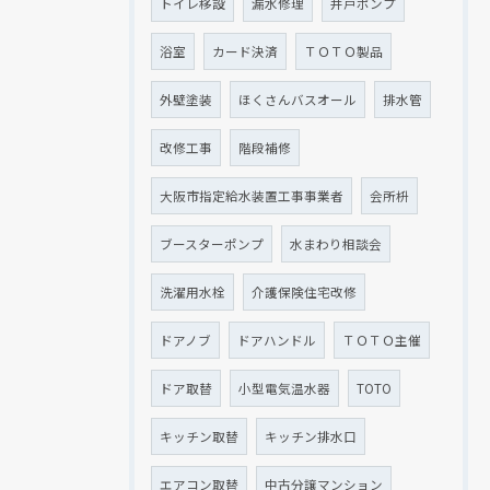
トイレ移設
漏水修理
井戸ポンプ
浴室
カード決済
ＴＯＴＯ製品
外壁塗装
ほくさんバスオール
排水管
改修工事
階段補修
大阪市指定給水装置工事事業者
会所枡
ブースターポンプ
水まわり相談会
洗濯用水栓
介護保険住宅改修
ドアノブ
ドアハンドル
ＴＯＴＯ主催
ドア取替
小型電気温水器
TOTO
キッチン取替
キッチン排水口
エアコン取替
中古分譲マンション