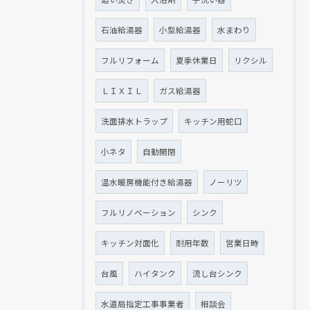
石油給湯器
小型給湯器
水まわり
フルリフォーム
夏季休業日
リクシル
ＬＩＸＩＬ
ガス給湯器
洗面排水トラップ
キッチン用蛇口
小ネタ
自動開閉
温水暖房機能付き給湯器
ノーリツ
フルリノベーション
シンク
キッチン対面化
耐用年数
営業日時
台風
ハイタンク
流し台シンク
水道局指定工事事業者
相談会