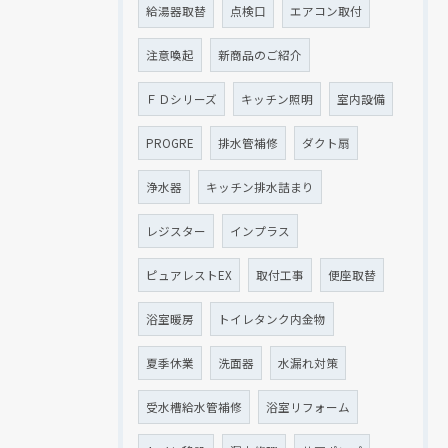
給湯器取替
点検口
エアコン取付
注意喚起
新商品のご紹介
ＦＤシリーズ
キッチン照明
室内設備
PROGRE
排水管補修
ダクト扇
浄水器
キッチン排水詰まり
レジスター
インプラス
ピュアレストEX
取付工事
便座取替
浴室暖房
トイレタンク内金物
夏季休業
洗面器
水漏れ対策
受水槽給水管補修
浴室リフォーム