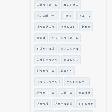
内装リフォーム
庭の石撤去
ディスポーザー
三乾王
リコール
排水管詰まり
ネオレスト
新商品
豆知識
キッチンリフォーム
和式から洋式
エアコン交換
先進的窓リノベ
ガスレンジ
防水長尺工事
乾太くん
フラッシュバルブ
ハンドルレバー
給水直圧工事
内装工事
配管補修
浴室水栓
浴室用換気扇
ＬＥＤ照明