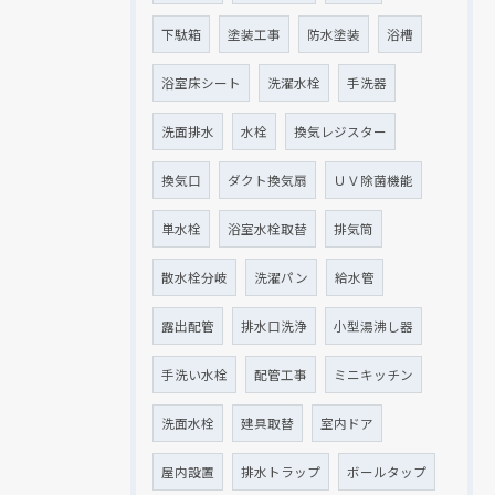
下駄箱
塗装工事
防水塗装
浴槽
浴室床シート
洗濯水栓
手洗器
洗面排水
水栓
換気レジスター
換気口
ダクト換気扇
ＵＶ除菌機能
単水栓
浴室水栓取替
排気筒
散水栓分岐
洗濯パン
給水管
露出配管
排水口洗浄
小型湯沸し器
手洗い水栓
配管工事
ミニキッチン
洗面水栓
建具取替
室内ドア
屋内設置
排水トラップ
ボールタップ