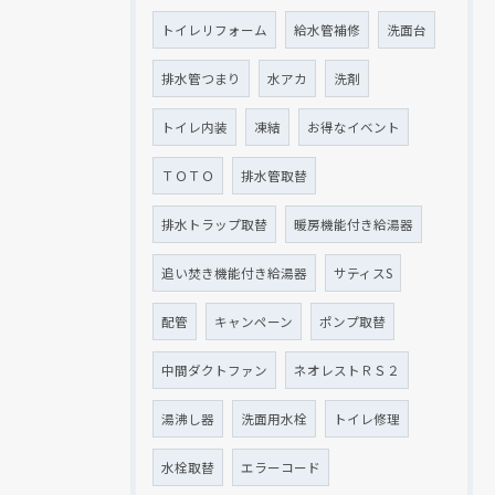
トイレリフォーム
給水管補修
洗面台
排水管つまり
水アカ
洗剤
トイレ内装
凍結
お得なイベント
ＴＯＴＯ
排水管取替
排水トラップ取替
暖房機能付き給湯器
追い焚き機能付き給湯器
サティスS
配管
キャンペーン
ポンプ取替
中間ダクトファン
ネオレストＲＳ２
湯沸し器
洗面用水栓
トイレ修理
水栓取替
エラーコード