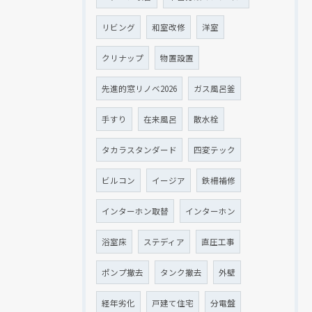
リビング
和室改修
洋室
クリナップ
物置設置
先進的窓リノベ2026
ガス風呂釜
手すり
在来風呂
散水栓
タカラスタンダード
四変テック
ビルコン
イージア
鉄柵補修
インターホン取替
インターホン
浴室床
ステディア
直圧工事
ポンプ撤去
タンク撤去
外壁
経年劣化
戸建て住宅
分電盤