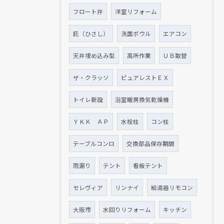
フロート弁
洋室リフォーム
庇（ひさし）
洗面ボウル
エアコン
天井埋め込み型
高所作業
ＵＢ取替
ザ・クラッソ
ピュアレストＥＸ
トイレ新設
浴室暖房換気乾燥機
ＹＫＫ ＡＰ
水栓柱
コン柱
テーブルコンロ
交換部品保存期間
雨漏り
テント
看板テント
セレヴィア
リンナイ
給湯器リモコン
大阪市
水回りリフォーム
キッチン