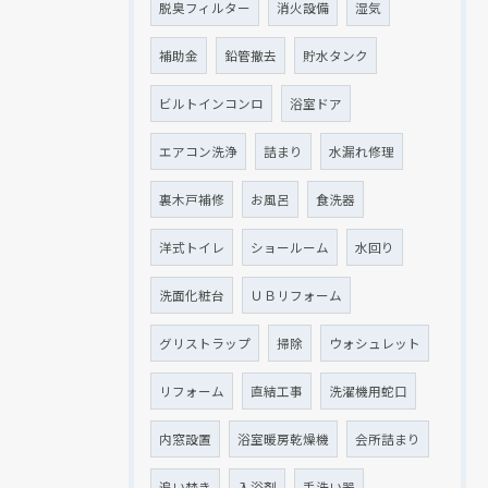
脱臭フィルター
消火設備
湿気
補助金
鉛管撤去
貯水タンク
ビルトインコンロ
浴室ドア
エアコン洗浄
詰まり
水漏れ修理
裏木戸補修
お風呂
食洗器
洋式トイレ
ショールーム
水回り
洗面化粧台
ＵＢリフォーム
グリストラップ
掃除
ウォシュレット
リフォーム
直結工事
洗濯機用蛇口
内窓設置
浴室暖房乾燥機
会所詰まり
追い焚き
入浴剤
手洗い器