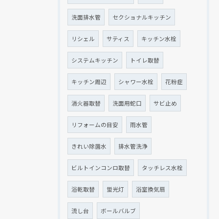
洗面排水管
セクショナルキッチン
リシェル
サティス
キッチン水栓
システムキッチン
トイレ取替
キッチン周辺
シャワー水栓
花粉症
消火器取替
洗面用蛇口
サビ止め
リフォームの目安
雨水管
きれい除菌水
排水管洗浄
ビルトインコンロ取替
タッチレス水栓
浴乾取替
蛍光灯
浴室換気扇
流し台
ボールバルブ