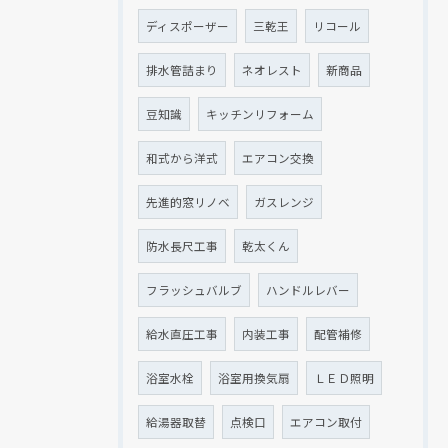
ディスポーザー
三乾王
リコール
排水管詰まり
ネオレスト
新商品
豆知識
キッチンリフォーム
和式から洋式
エアコン交換
先進的窓リノベ
ガスレンジ
防水長尺工事
乾太くん
フラッシュバルブ
ハンドルレバー
給水直圧工事
内装工事
配管補修
浴室水栓
浴室用換気扇
ＬＥＤ照明
給湯器取替
点検口
エアコン取付