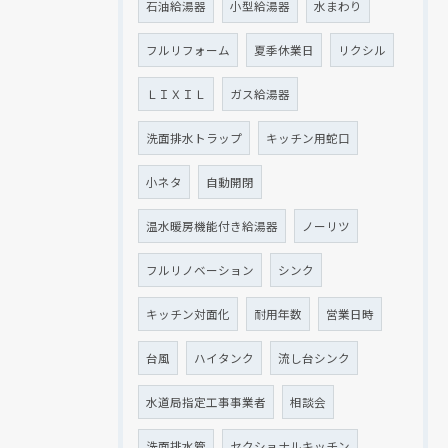
石油給湯器
小型給湯器
水まわり
フルリフォーム
夏季休業日
リクシル
ＬＩＸＩＬ
ガス給湯器
洗面排水トラップ
キッチン用蛇口
小ネタ
自動開閉
温水暖房機能付き給湯器
ノーリツ
フルリノベーション
シンク
キッチン対面化
耐用年数
営業日時
台風
ハイタンク
流し台シンク
水道局指定工事事業者
相談会
洗面排水管
セクショナルキッチン