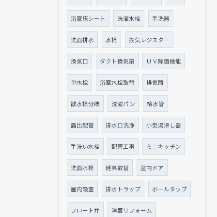
浴室床シート
洗濯水栓
手洗器
洗面排水
水栓
換気レジスター
換気口
ダクト換気扇
ＵＶ除菌機能
単水栓
浴室水栓取替
排気筒
散水栓分岐
洗濯パン
給水管
露出配管
排水口洗浄
小型湯沸し器
手洗い水栓
配管工事
ミニキッチン
洗面水栓
建具取替
室内ドア
屋内設置
排水トラップ
ボールタップ
フロート弁
洋室リフォーム