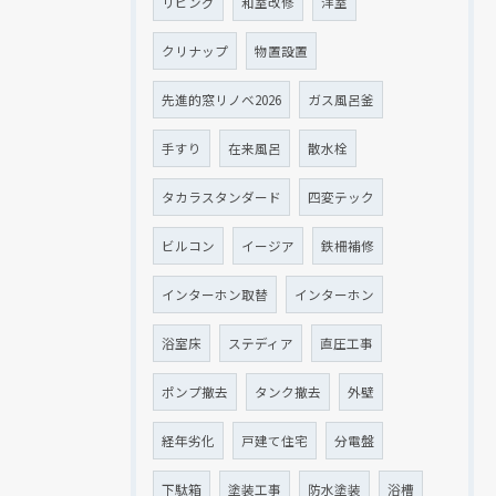
リビング
和室改修
洋室
クリナップ
物置設置
先進的窓リノベ2026
ガス風呂釜
手すり
在来風呂
散水栓
タカラスタンダード
四変テック
ビルコン
イージア
鉄柵補修
インターホン取替
インターホン
浴室床
ステディア
直圧工事
ポンプ撤去
タンク撤去
外壁
経年劣化
戸建て住宅
分電盤
下駄箱
塗装工事
防水塗装
浴槽