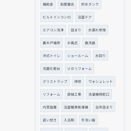
補助金
鉛管撤去
貯水タンク
ビルトインコンロ
浴室ドア
エアコン洗浄
詰まり
水漏れ修理
裏木戸補修
お風呂
食洗器
洋式トイレ
ショールーム
水回り
洗面化粧台
ＵＢリフォーム
グリストラップ
掃除
ウォシュレット
リフォーム
直結工事
洗濯機用蛇口
内窓設置
浴室暖房乾燥機
会所詰まり
追い焚き
入浴剤
手洗い器