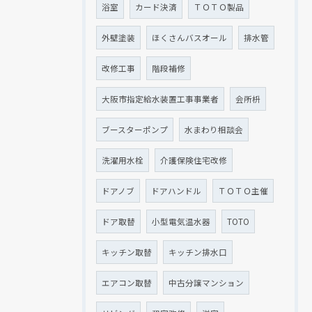
浴室
カード決済
ＴＯＴＯ製品
外壁塗装
ほくさんバスオール
排水管
改修工事
階段補修
大阪市指定給水装置工事事業者
会所枡
ブースターポンプ
水まわり相談会
洗濯用水栓
介護保険住宅改修
ドアノブ
ドアハンドル
ＴＯＴＯ主催
ドア取替
小型電気温水器
TOTO
キッチン取替
キッチン排水口
エアコン取替
中古分譲マンション