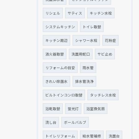
リシェル
サティス
キッチン水栓
システムキッチン
トイレ取替
キッチン周辺
シャワー水栓
花粉症
消火器取替
洗面用蛇口
サビ止め
リフォームの目安
雨水管
きれい除菌水
排水管洗浄
ビルトインコンロ取替
タッチレス水栓
浴乾取替
蛍光灯
浴室換気扇
流し台
ボールバルブ
トイレリフォーム
給水管補修
洗面台