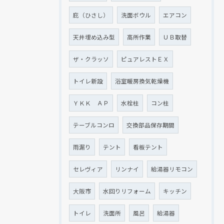
庇（ひさし）
洗面ボウル
エアコン
天井埋め込み型
高所作業
ＵＢ取替
ザ・クラッソ
ピュアレストＥＸ
トイレ新設
浴室暖房換気乾燥機
ＹＫＫ ＡＰ
水栓柱
コン柱
テーブルコンロ
交換部品保存期間
雨漏り
テント
看板テント
セレヴィア
リンナイ
給湯器リモコン
大阪市
水回りリフォーム
キッチン
トイレ
洗面所
風呂
給湯器