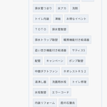
排水管つまり
水アカ
洗剤
トイレ内装
凍結
お得なイベント
ＴＯＴＯ
排水管取替
排水トラップ取替
暖房機能付き給湯器
追い焚き機能付き給湯器
サティスS
配管
キャンペーン
ポンプ取替
中間ダクトファン
ネオレストＲＳ２
湯沸し器
洗面用水栓
トイレ修理
水栓取替
エラーコード
内装リフォーム
庭の石撤去