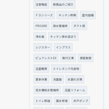
注意喚起
新商品のご紹介
ＦＤシリーズ
キッチン照明
室内設備
PROGRE
排水管補修
ダクト扇
浄水器
キッチン排水詰まり
レジスター
インプラス
ピュアレストEX
取付工事
便座取替
浴室暖房
トイレタンク内金物
夏季休業
洗面器
水漏れ対策
受水槽給水管補修
浴室リフォーム
トイレ移設
漏水修理
井戸ポンプ