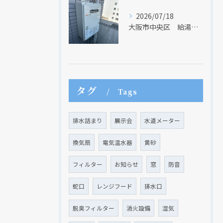
2026/07/18
大阪市中央区 給湯器のリモコンが無くても、リモコンを設置する方法はあります
タグ
Tags
クリックでチラシのページにジャンプします
クリックでチラシのページにジャンプします
排水詰まり
展示会
水道メーター
換気扇
電気温水器
黄砂
フィルター
お知らせ
窓
防音
蛇口
レンジフード
排水口
脱臭フィルター
消火設備
湿気