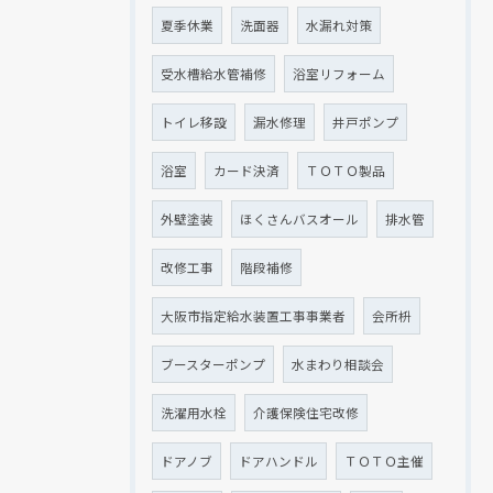
夏季休業
洗面器
水漏れ対策
受水槽給水管補修
浴室リフォーム
トイレ移設
漏水修理
井戸ポンプ
浴室
カード決済
ＴＯＴＯ製品
外壁塗装
ほくさんバスオール
排水管
改修工事
階段補修
大阪市指定給水装置工事事業者
会所枡
ブースターポンプ
水まわり相談会
洗濯用水栓
介護保険住宅改修
ドアノブ
ドアハンドル
ＴＯＴＯ主催