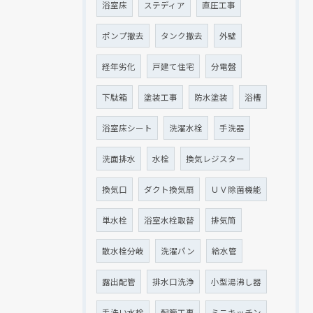
浴室床
ステディア
直圧工事
ポンプ撤去
タンク撤去
外壁
経年劣化
戸建て住宅
分電盤
下駄箱
塗装工事
防水塗装
浴槽
浴室床シート
洗濯水栓
手洗器
洗面排水
水栓
換気レジスター
換気口
ダクト換気扇
ＵＶ除菌機能
単水栓
浴室水栓取替
排気筒
散水栓分岐
洗濯パン
給水管
露出配管
排水口洗浄
小型湯沸し器
手洗い水栓
配管工事
ミニキッチン