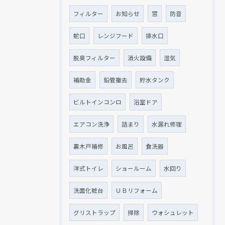
フィルター
お知らせ
窓
防音
クリックでチラシのページにジャンプします
クリックでチラシのページにジャンプします
蛇口
レンジフード
排水口
脱臭フィルター
消火設備
湿気
補助金
鉛管撤去
貯水タンク
ビルトインコンロ
浴室ドア
エアコン洗浄
詰まり
水漏れ修理
裏木戸補修
お風呂
食洗器
洋式トイレ
ショールーム
水回り
洗面化粧台
ＵＢリフォーム
グリストラップ
掃除
ウォシュレット