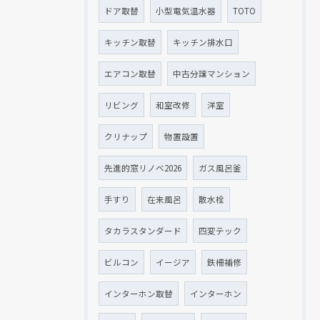
ドア取替
小型電気温水器
TOTO
キッチン取替
キッチン排水口
エアコン取替
中古分譲マンション
リビング
和室改修
洋室
クリナップ
物置設置
先進的窓リノベ2026
ガス風呂釜
手すり
在来風呂
散水栓
タカラスタンダード
四変テック
ビルコン
イージア
鉄柵補修
インターホン取替
インターホン