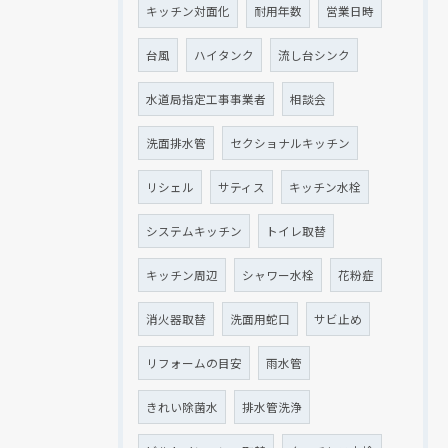
キッチン対面化
耐用年数
営業日時
台風
ハイタンク
流し台シンク
水道局指定工事事業者
相談会
洗面排水管
セクショナルキッチン
リシェル
サティス
キッチン水栓
システムキッチン
トイレ取替
キッチン周辺
シャワー水栓
花粉症
消火器取替
洗面用蛇口
サビ止め
リフォームの目安
雨水管
きれい除菌水
排水管洗浄