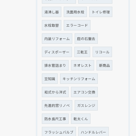
湯沸し器
洗面用水栓
トイレ修理
水栓取替
エラーコード
内装リフォーム
庭の石撤去
ディスポーザー
三乾王
リコール
排水管詰まり
ネオレスト
新商品
豆知識
キッチンリフォーム
和式から洋式
エアコン交換
先進的窓リノベ
ガスレンジ
防水長尺工事
乾太くん
フラッシュバルブ
ハンドルレバー