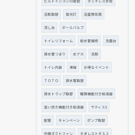
ビルトインコンロ取替
タッチレス水栓
浴乾取替
蛍光灯
浴室換気扇
流し台
ボールバルブ
トイレリフォーム
給水管補修
洗面台
排水管つまり
水アカ
洗剤
トイレ内装
凍結
お得なイベント
ＴＯＴＯ
排水管取替
排水トラップ取替
暖房機能付き給湯器
追い焚き機能付き給湯器
サティスS
配管
キャンペーン
ポンプ取替
中間ダクトファン
ネオレストＲＳ２