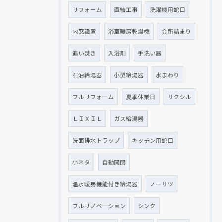
リフォーム
直結工事
洗濯機用蛇口
内窓設置
浴室暖房乾燥機
会所詰まり
追い焚き
入浴剤
手洗い器
石油給湯器
小型給湯器
水まわり
フルリフォーム
夏季休業日
リクシル
ＬＩＸＩＬ
ガス給湯器
洗面排水トラップ
キッチン用蛇口
小ネタ
自動開閉
温水暖房機能付き給湯器
ノーリツ
フルリノベーション
シンク