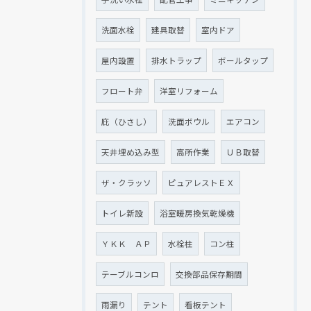
洗面水栓
建具取替
室内ドア
屋内設置
排水トラップ
ボールタップ
フロート弁
洋室リフォーム
庇（ひさし）
洗面ボウル
エアコン
天井埋め込み型
高所作業
ＵＢ取替
ザ・クラッソ
ピュアレストＥＸ
トイレ新設
浴室暖房換気乾燥機
ＹＫＫ ＡＰ
水栓柱
コン柱
テーブルコンロ
交換部品保存期間
雨漏り
テント
看板テント