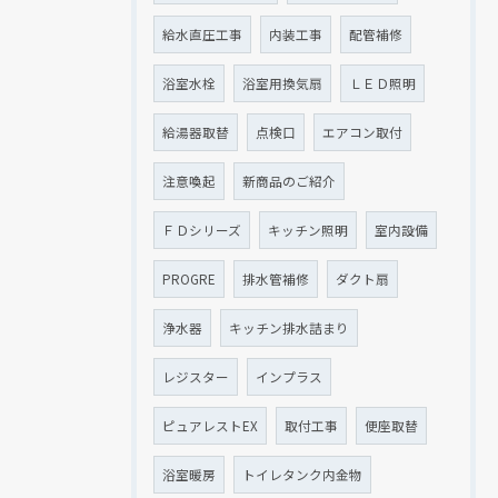
給水直圧工事
内装工事
配管補修
浴室水栓
浴室用換気扇
ＬＥＤ照明
給湯器取替
点検口
エアコン取付
注意喚起
新商品のご紹介
ＦＤシリーズ
キッチン照明
室内設備
PROGRE
排水管補修
ダクト扇
浄水器
キッチン排水詰まり
レジスター
インプラス
ピュアレストEX
取付工事
便座取替
浴室暖房
トイレタンク内金物