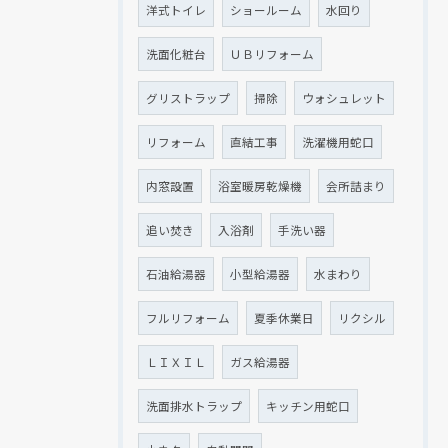
洋式トイレ
ショールーム
水回り
洗面化粧台
ＵＢリフォーム
グリストラップ
掃除
ウォシュレット
クリックでチラシのページにジャンプします
クリックでチラシのページにジャンプします
リフォーム
直結工事
洗濯機用蛇口
内窓設置
浴室暖房乾燥機
会所詰まり
追い焚き
入浴剤
手洗い器
石油給湯器
小型給湯器
水まわり
フルリフォーム
夏季休業日
リクシル
ＬＩＸＩＬ
ガス給湯器
洗面排水トラップ
キッチン用蛇口