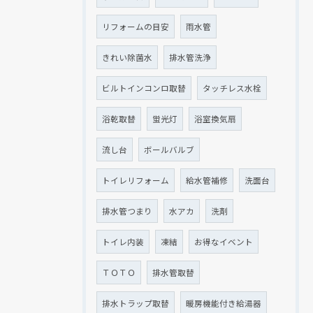
リフォームの目安
雨水管
きれい除菌水
排水管洗浄
ビルトインコンロ取替
タッチレス水栓
浴乾取替
蛍光灯
浴室換気扇
流し台
ボールバルブ
トイレリフォーム
給水管補修
洗面台
排水管つまり
水アカ
洗剤
トイレ内装
凍結
お得なイベント
ＴＯＴＯ
排水管取替
排水トラップ取替
暖房機能付き給湯器