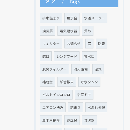
タグ
Tags
排水詰まり
展示会
水道メーター
換気扇
電気温水器
黄砂
フィルター
お知らせ
窓
防音
蛇口
レンジフード
排水口
脱臭フィルター
消火設備
湿気
補助金
鉛管撤去
貯水タンク
現在、新聞に入っている折込チラシです。
現在、新聞に入っている折込チラシです。
ビルトインコンロ
浴室ドア
エアコン洗浄
詰まり
水漏れ修理
裏木戸補修
お風呂
食洗器