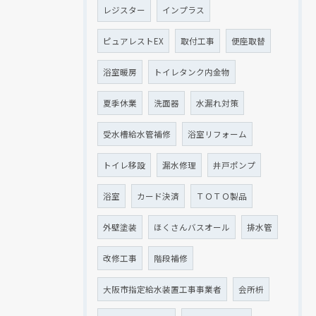
レジスター
インプラス
ピュアレストEX
取付工事
便座取替
浴室暖房
トイレタンク内金物
夏季休業
洗面器
水漏れ対策
受水槽給水管補修
浴室リフォーム
トイレ移設
漏水修理
井戸ポンプ
浴室
カード決済
ＴＯＴＯ製品
外壁塗装
ほくさんバスオール
排水管
改修工事
階段補修
大阪市指定給水装置工事事業者
会所枡