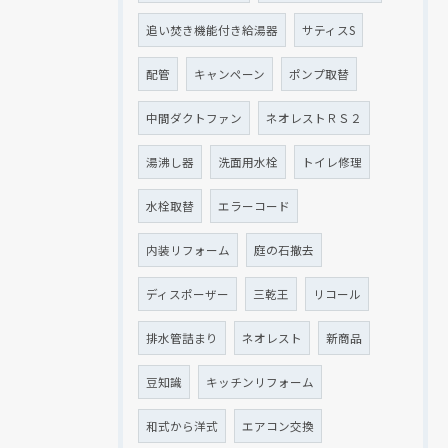
追い焚き機能付き給湯器
サティスS
配管
キャンペーン
ポンプ取替
中間ダクトファン
ネオレストＲＳ２
湯沸し器
洗面用水栓
トイレ修理
水栓取替
エラーコード
内装リフォーム
庭の石撤去
ディスポーザー
三乾王
リコール
排水管詰まり
ネオレスト
新商品
豆知識
キッチンリフォーム
和式から洋式
エアコン交換