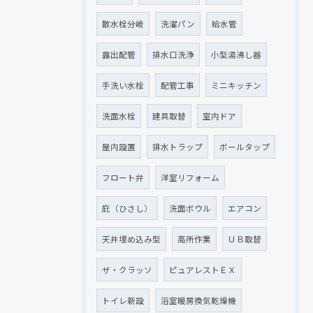
散水栓分岐
洗濯パン
給水管
露出配管
排水口洗浄
小型湯沸し器
手洗い水栓
配管工事
ミニキッチン
洗面水栓
建具取替
室内ドア
屋内設置
排水トラップ
ボールタップ
フロート弁
洋室リフォーム
庇（ひさし）
洗面ボウル
エアコン
天井埋め込み型
高所作業
ＵＢ取替
ザ・クラッソ
ピュアレストＥＸ
トイレ新設
浴室暖房換気乾燥機