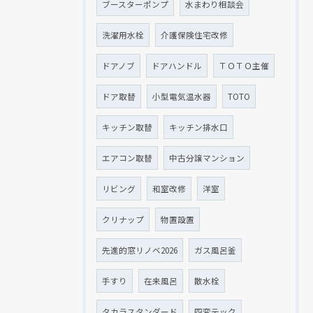
ブースターポンプ
水まわり相談会
洗濯用水栓
介護保険住宅改修
ドアノブ
ドアハンドル
ＴＯＴＯ主催
ドア取替
小型電気温水器
TOTO
キッチン取替
キッチン排水口
エアコン取替
中古分譲マンション
リビング
和室改修
洋室
クリナップ
物置設置
先進的窓リノベ2026
ガス風呂釜
手すり
在来風呂
散水栓
タカラスタンダード
四変テック