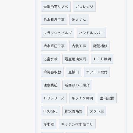
先進的窓リノベ
ガスレンジ
防水長尺工事
乾太くん
フラッシュバルブ
ハンドルレバー
給水直圧工事
内装工事
配管補修
浴室水栓
浴室用換気扇
ＬＥＤ照明
給湯器取替
点検口
エアコン取付
注意喚起
新商品のご紹介
ＦＤシリーズ
キッチン照明
室内設備
PROGRE
排水管補修
ダクト扇
浄水器
キッチン排水詰まり