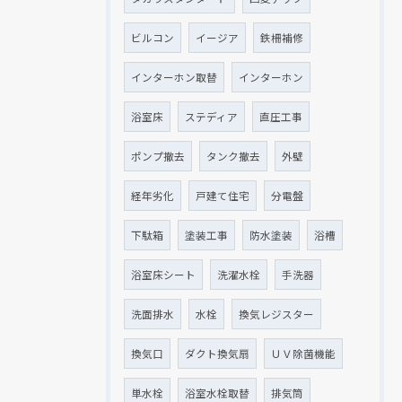
ビルコン
イージア
鉄柵補修
インターホン取替
インターホン
浴室床
ステディア
直圧工事
ポンプ撤去
タンク撤去
外壁
経年劣化
戸建て住宅
分電盤
下駄箱
塗装工事
防水塗装
浴槽
浴室床シート
洗濯水栓
手洗器
洗面排水
水栓
換気レジスター
換気口
ダクト換気扇
ＵＶ除菌機能
単水栓
浴室水栓取替
排気筒