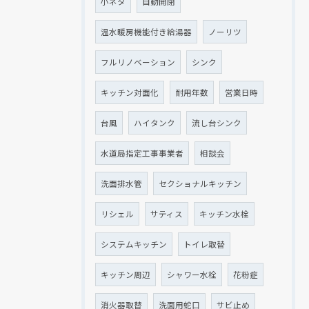
小ネタ
自動開閉
温水暖房機能付き給湯器
ノーリツ
フルリノベーション
シンク
キッチン対面化
耐用年数
営業日時
台風
ハイタンク
流し台シンク
水道局指定工事事業者
相談会
洗面排水管
セクショナルキッチン
リシェル
サティス
キッチン水栓
システムキッチン
トイレ取替
キッチン周辺
シャワー水栓
花粉症
消火器取替
洗面用蛇口
サビ止め