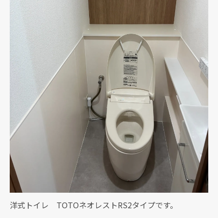
現在、新聞に入っている折込チラシです。
現在、新聞に入っている折込チラシです。
洋式トイレ TOTOネオレストRS2タイプです。