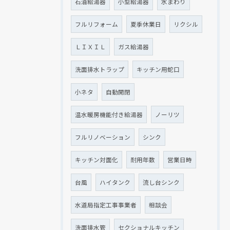
石油給湯器
小型給湯器
水まわり
フルリフォーム
夏季休業日
リクシル
ＬＩＸＩＬ
ガス給湯器
洗面排水トラップ
キッチン用蛇口
小ネタ
自動開閉
温水暖房機能付き給湯器
ノーリツ
フルリノベーション
シンク
キッチン対面化
耐用年数
営業日時
台風
ハイタンク
流し台シンク
水道局指定工事事業者
相談会
洗面排水管
セクショナルキッチン