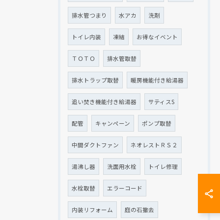
排水管つまり
水アカ
洗剤
トイレ内装
凍結
お得なイベント
ＴＯＴＯ
排水管取替
排水トラップ取替
暖房機能付き給湯器
追い焚き機能付き給湯器
サティスS
配管
キャンペーン
ポンプ取替
中間ダクトファン
ネオレストＲＳ２
湯沸し器
洗面用水栓
トイレ修理
水栓取替
エラーコード
内装リフォーム
庭の石撤去