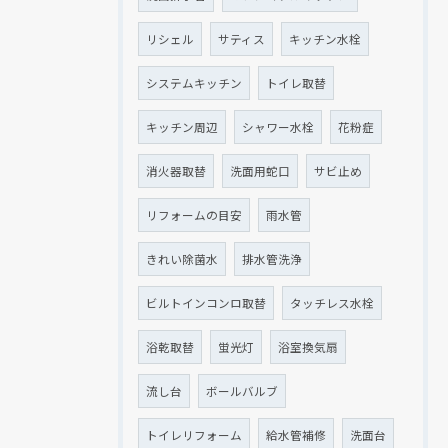
リシェル
サティス
キッチン水栓
システムキッチン
トイレ取替
キッチン周辺
シャワー水栓
花粉症
消火器取替
洗面用蛇口
サビ止め
リフォームの目安
雨水管
きれい除菌水
排水管洗浄
ビルトインコンロ取替
タッチレス水栓
浴乾取替
蛍光灯
浴室換気扇
流し台
ボールバルブ
トイレリフォーム
給水管補修
洗面台