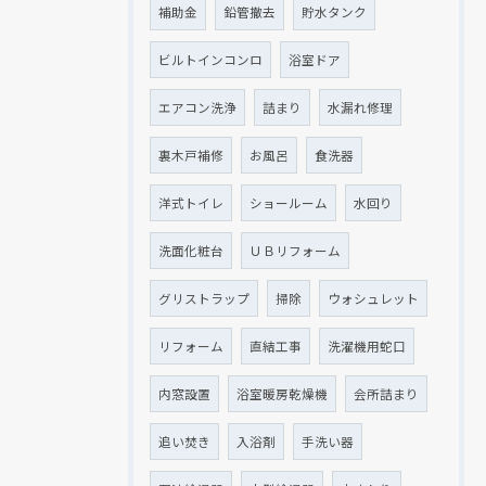
補助金
鉛管撤去
貯水タンク
ビルトインコンロ
浴室ドア
エアコン洗浄
詰まり
水漏れ修理
裏木戸補修
お風呂
食洗器
洋式トイレ
ショールーム
水回り
洗面化粧台
ＵＢリフォーム
グリストラップ
掃除
ウォシュレット
リフォーム
直結工事
洗濯機用蛇口
内窓設置
浴室暖房乾燥機
会所詰まり
追い焚き
入浴剤
手洗い器