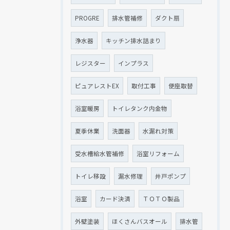
PROGRE
排水管補修
ダクト扇
浄水器
キッチン排水詰まり
レジスター
インプラス
ピュアレストEX
取付工事
便座取替
浴室暖房
トイレタンク内金物
夏季休業
洗面器
水漏れ対策
受水槽給水管補修
浴室リフォーム
トイレ移設
漏水修理
井戸ポンプ
浴室
カード決済
ＴＯＴＯ製品
外壁塗装
ほくさんバスオール
排水管