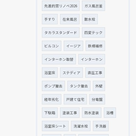
先進的窓リノベ2026
ガス風呂釜
手すり
在来風呂
散水栓
タカラスタンダード
四変テック
ビルコン
イージア
鉄柵補修
インターホン取替
インターホン
浴室床
ステディア
直圧工事
ポンプ撤去
タンク撤去
外壁
経年劣化
戸建て住宅
分電盤
下駄箱
塗装工事
防水塗装
浴槽
浴室床シート
洗濯水栓
手洗器