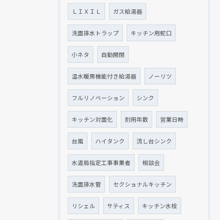
ＬＩＸＩＬ
ガス給湯器
洗面排水トラップ
キッチン用蛇口
小ネタ
自動開閉
温水暖房機能付き給湯器
ノーリツ
フルリノベーション
シンク
キッチン対面化
耐用年数
営業日時
台風
ハイタンク
流し台シンク
水道局指定工事事業者
相談会
洗面排水管
セクショナルキッチン
リシェル
サティス
キッチン水栓