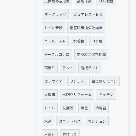
天井埋め込み型
高所作業
ＵＢ取替
ザ・クラッソ
ピュアレストＥＸ
トイレ新設
浴室暖房換気乾燥機
ＹＫＫ ＡＰ
水栓柱
コン柱
テーブルコンロ
交換部品保存期間
雨漏り
テント
看板テント
セレヴィア
リンナイ
給湯器リモコン
大阪市
水回りリフォーム
キッチン
トイレ
洗面所
風呂
給湯器
水道
ユニットバス
マンション
水漏れ
見積もり