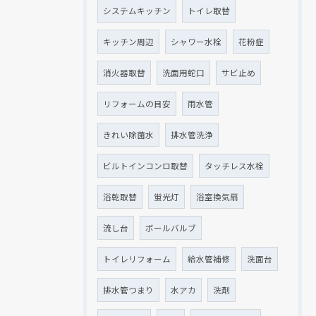
システムキッチン
トイレ取替
キッチン周辺
シャワー水栓
花粉症
消火器取替
洗面用蛇口
サビ止め
リフォームの目安
雨水管
きれい除菌水
排水管洗浄
ビルトインコンロ取替
タッチレス水栓
浴乾取替
蛍光灯
浴室換気扇
流し台
ボールバルブ
トイレリフォーム
給水管補修
洗面台
排水管つまり
水アカ
洗剤