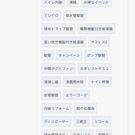
トイレ内装
凍結
お得なイベント
ＴＯＴＯ
排水管取替
排水トラップ取替
暖房機能付き給湯器
追い焚き機能付き給湯器
サティスS
配管
キャンペーン
ポンプ取替
中間ダクトファン
ネオレストＲＳ２
湯沸し器
洗面用水栓
トイレ修理
水栓取替
エラーコード
内装リフォーム
庭の石撤去
ディスポーザー
三乾王
リコール
排水管詰まり
ネオレスト
新商品