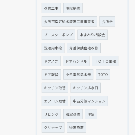
改修工事
階段補修
大阪市指定給水装置工事事業者
会所枡
ブースターポンプ
水まわり相談会
洗濯用水栓
介護保険住宅改修
ドアノブ
ドアハンドル
ＴＯＴＯ主催
ドア取替
小型電気温水器
TOTO
キッチン取替
キッチン排水口
エアコン取替
中古分譲マンション
リビング
和室改修
洋室
クリナップ
物置設置