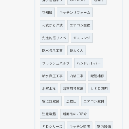
豆知識
キッチンリフォーム
和式から洋式
エアコン交換
先進的窓リノベ
ガスレンジ
防水長尺工事
乾太くん
フラッシュバルブ
ハンドルレバー
給水直圧工事
内装工事
配管補修
浴室水栓
浴室用換気扇
ＬＥＤ照明
給湯器取替
点検口
エアコン取付
注意喚起
新商品のご紹介
ＦＤシリーズ
キッチン照明
室内設備