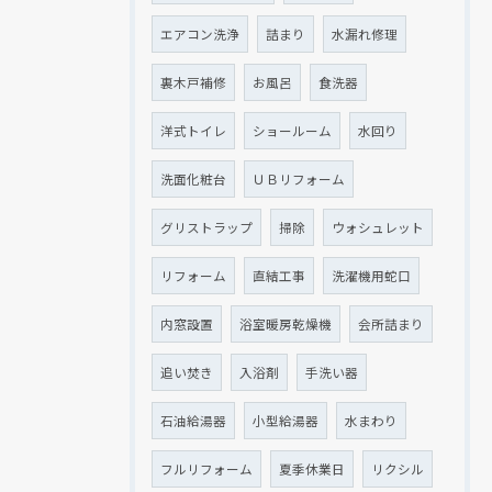
エアコン洗浄
詰まり
水漏れ修理
裏木戸補修
お風呂
食洗器
洋式トイレ
ショールーム
水回り
洗面化粧台
ＵＢリフォーム
クリックでチラシのページにジャンプします
クリックでチラシのページにジャンプします
グリストラップ
掃除
ウォシュレット
リフォーム
直結工事
洗濯機用蛇口
内窓設置
浴室暖房乾燥機
会所詰まり
追い焚き
入浴剤
手洗い器
石油給湯器
小型給湯器
水まわり
フルリフォーム
夏季休業日
リクシル