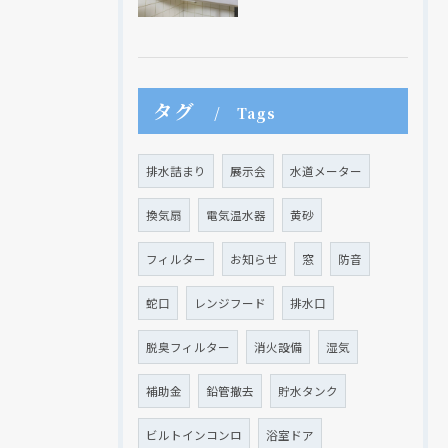
タグ
Tags
排水詰まり
展示会
水道メーター
換気扇
電気温水器
黄砂
フィルター
お知らせ
窓
防音
蛇口
レンジフード
排水口
脱臭フィルター
消火設備
湿気
現在、新聞に入っている折込チラシです。
現在、新聞に入っている折込チラシです。
補助金
鉛管撤去
貯水タンク
ビルトインコンロ
浴室ドア