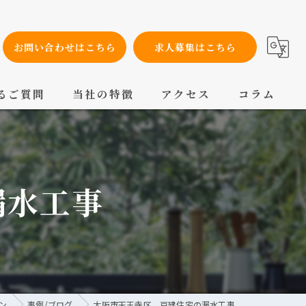
お問い合わせはこちら
求人募集はこちら
るご質問
当社の特徴
アクセス
コラム
設備工事
内装工事
漏水工事
メンテナンス
配管工事
交換
ン
事例/ブログ
大阪市天王寺区 戸建住宅の漏水工事