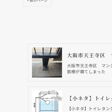
< 前のページ
大阪市天王寺区 マ
鉄柵が錆てしまった
【小ネタ】トイレタン