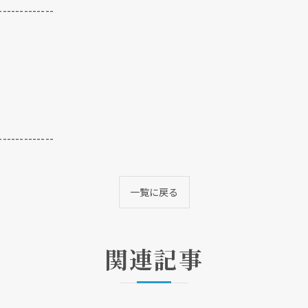
-------------
-------------
クリックでチラシのページにジャンプします
クリックでチラシのページにジャンプします
一覧に戻る
関連記事