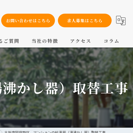
お問い合わせはこちら
求人募集はこちら
るご質問
当社の特徴
アクセス
コラム
設備工事
内装工事
湯沸かし器）取替工事
メンテナンス
配管工事
交換
大阪市阿倍野区 マンションの給湯器（湯沸かし器）取替工事