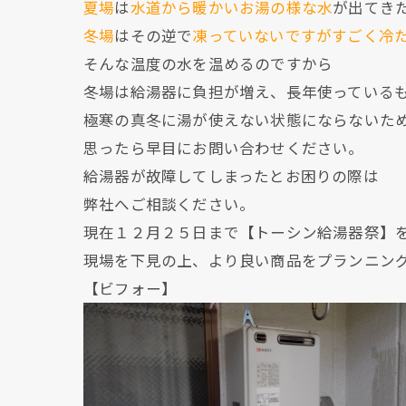
夏場
は
水道から暖かいお湯の様な水
が出てき
冬場
はその逆で
凍っていないですがすごく冷
そんな温度の水を温めるのですから
冬場は給湯器に負担が増え、長年使っている
極寒の真冬に湯が使えない状態にならないた
思ったら早目にお問い合わせください。
給湯器が故障してしまったとお困りの際は
弊社へご相談ください。
現在１２月２５日まで【トーシン給湯器祭】
現場を下見の上、より良い商品をプランニン
【ビフォー】