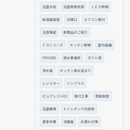
浴室水栓
浴室用換気扇
ＬＥＤ照明
給湯器取替
点検口
エアコン取付
注意喚起
新商品のご紹介
ＦＤシリーズ
キッチン照明
室内設備
PROGRE
排水管補修
ダクト扇
浄水器
キッチン排水詰まり
レジスター
インプラス
ピュアレストEX
取付工事
便座取替
浴室暖房
トイレタンク内金物
夏季休業
洗面器
水漏れ対策