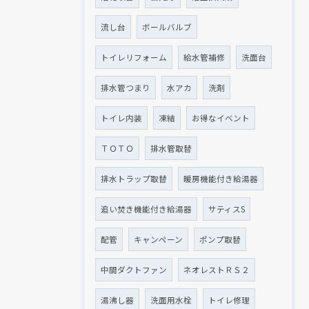
流し台
ボールバルブ
トイレリフォーム
給水管補修
洗面台
排水管つまり
水アカ
洗剤
トイレ内装
凍結
お得なイベント
ＴＯＴＯ
排水管取替
排水トラップ取替
暖房機能付き給湯器
追い焚き機能付き給湯器
サティスS
配管
キャンペーン
ポンプ取替
中間ダクトファン
ネオレストＲＳ２
湯沸し器
洗面用水栓
トイレ修理