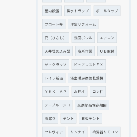
屋内設置
排水トラップ
ボールタップ
フロート弁
洋室リフォーム
庇（ひさし）
洗面ボウル
エアコン
天井埋め込み型
高所作業
ＵＢ取替
ザ・クラッソ
ピュアレストＥＸ
トイレ新設
浴室暖房換気乾燥機
ＹＫＫ ＡＰ
水栓柱
コン柱
テーブルコンロ
交換部品保存期間
雨漏り
テント
看板テント
セレヴィア
リンナイ
給湯器リモコン