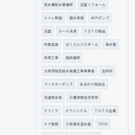
受水槽給水管補修
浴室リフォーム
トイレ移設
漏水修理
井戸ポンプ
浴室
カード決済
ＴＯＴＯ製品
外壁塗装
ほくさんバスオール
排水管
改修工事
階段補修
大阪市指定給水装置工事事業者
会所枡
ブースターポンプ
水まわり相談会
洗濯用水栓
介護保険住宅改修
ドアノブ
ドアハンドル
ＴＯＴＯ主催
ドア取替
小型電気温水器
TOTO