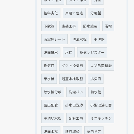
経年劣化
戸建て住宅
分電盤
下駄箱
塗装工事
防水塗装
浴槽
浴室床シート
洗濯水栓
手洗器
洗面排水
水栓
換気レジスター
換気口
ダクト換気扇
ＵＶ除菌機能
単水栓
浴室水栓取替
排気筒
散水栓分岐
洗濯パン
給水管
露出配管
排水口洗浄
小型湯沸し器
手洗い水栓
配管工事
ミニキッチン
洗面水栓
建具取替
室内ドア