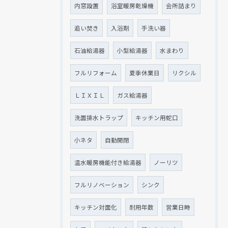
内窓設置
浴室暖房乾燥機
会所詰まり
追い焚き
入浴剤
手洗い器
石油給湯器
小型給湯器
水まわり
フルリフォーム
夏季休業日
リクシル
ＬＩＸＩＬ
ガス給湯器
洗面排水トラップ
キッチン用蛇口
小ネタ
自動開閉
温水暖房機能付き給湯器
ノーリツ
フルリノベーション
シンク
キッチン対面化
耐用年数
営業日時