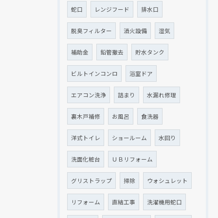
蛇口
レンジフード
排水口
脱臭フィルター
消火設備
湿気
補助金
鉛管撤去
貯水タンク
ビルトインコンロ
浴室ドア
エアコン洗浄
詰まり
水漏れ修理
裏木戸補修
お風呂
食洗器
洋式トイレ
ショールーム
水回り
洗面化粧台
ＵＢリフォーム
グリストラップ
掃除
ウォシュレット
リフォーム
直結工事
洗濯機用蛇口