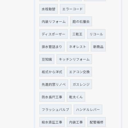
水栓取替
エラーコード
内装リフォーム
庭の石撤去
ディスポーザー
三乾王
リコール
排水管詰まり
ネオレスト
新商品
豆知識
キッチンリフォーム
和式から洋式
エアコン交換
先進的窓リノベ
ガスレンジ
防水長尺工事
乾太くん
フラッシュバルブ
ハンドルレバー
給水直圧工事
内装工事
配管補修