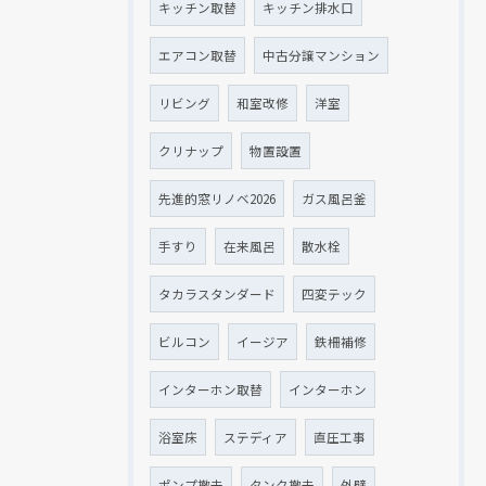
キッチン取替
キッチン排水口
エアコン取替
中古分譲マンション
リビング
和室改修
洋室
クリナップ
物置設置
先進的窓リノベ2026
ガス風呂釜
手すり
在来風呂
散水栓
タカラスタンダード
四変テック
ビルコン
イージア
鉄柵補修
インターホン取替
インターホン
浴室床
ステディア
直圧工事
ポンプ撤去
タンク撤去
外壁