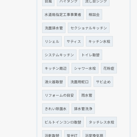
台風
ハイタンク
流し台シンク
水道局指定工事事業者
相談会
洗面排水管
セクショナルキッチン
リシェル
サティス
キッチン水栓
システムキッチン
トイレ取替
キッチン周辺
シャワー水栓
花粉症
消火器取替
洗面用蛇口
サビ止め
リフォームの目安
雨水管
きれい除菌水
排水管洗浄
ビルトインコンロ取替
タッチレス水栓
浴乾取替
蛍光灯
浴室換気扇