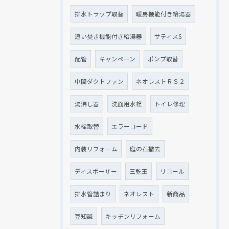
排水トラップ取替
暖房機能付き給湯器
追い焚き機能付き給湯器
サティスS
配管
キャンペーン
ポンプ取替
中間ダクトファン
ネオレストＲＳ２
湯沸し器
洗面用水栓
トイレ修理
水栓取替
エラーコード
内装リフォーム
庭の石撤去
ディスポーザー
三乾王
リコール
排水管詰まり
ネオレスト
新商品
豆知識
キッチンリフォーム