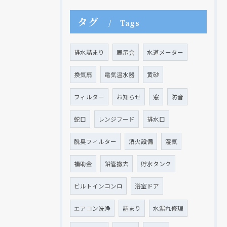
タグ
Tags
現在、新聞に入っている折込チラシです。
現在、新聞に入っている折込チラシです。
排水詰まり
展示会
水道メーター
換気扇
電気温水器
黄砂
フィルター
お知らせ
窓
防音
蛇口
レンジフード
排水口
脱臭フィルター
消火設備
湿気
補助金
鉛管撤去
貯水タンク
ビルトインコンロ
浴室ドア
クリックでチラシのページにジャンプします
クリックでチラシのページにジャンプします
エアコン洗浄
詰まり
水漏れ修理