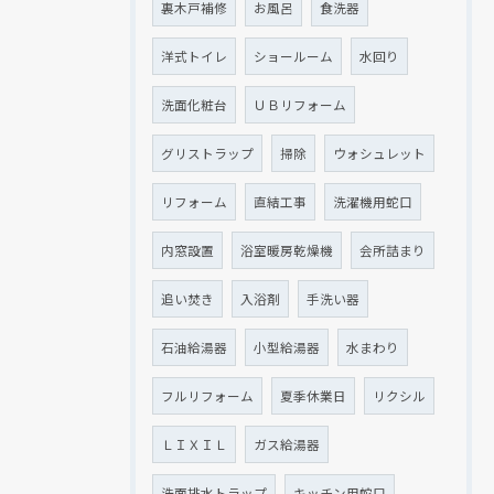
裏木戸補修
お風呂
食洗器
洋式トイレ
ショールーム
水回り
洗面化粧台
ＵＢリフォーム
グリストラップ
掃除
ウォシュレット
リフォーム
直結工事
洗濯機用蛇口
内窓設置
浴室暖房乾燥機
会所詰まり
追い焚き
入浴剤
手洗い器
石油給湯器
小型給湯器
水まわり
フルリフォーム
夏季休業日
リクシル
ＬＩＸＩＬ
ガス給湯器
洗面排水トラップ
キッチン用蛇口