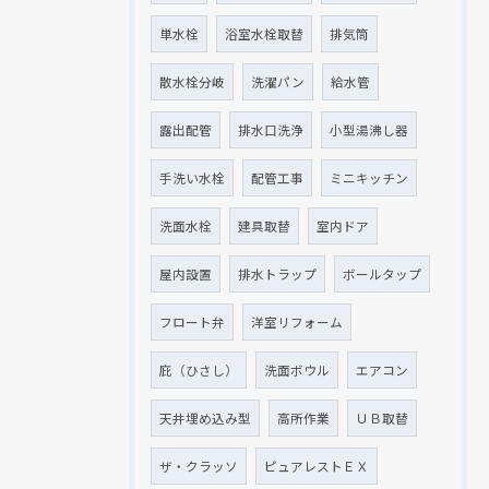
単水栓
浴室水栓取替
排気筒
散水栓分岐
洗濯パン
給水管
露出配管
排水口洗浄
小型湯沸し器
手洗い水栓
配管工事
ミニキッチン
洗面水栓
建具取替
室内ドア
屋内設置
排水トラップ
ボールタップ
フロート弁
洋室リフォーム
庇（ひさし）
洗面ボウル
エアコン
天井埋め込み型
高所作業
ＵＢ取替
ザ・クラッソ
ピュアレストＥＸ