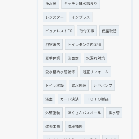
浄水器
キッチン排水詰まり
レジスター
インプラス
ピュアレストEX
取付工事
便座取替
浴室暖房
トイレタンク内金物
夏季休業
洗面器
水漏れ対策
受水槽給水管補修
浴室リフォーム
トイレ移設
漏水修理
井戸ポンプ
浴室
カード決済
ＴＯＴＯ製品
外壁塗装
ほくさんバスオール
排水管
改修工事
階段補修