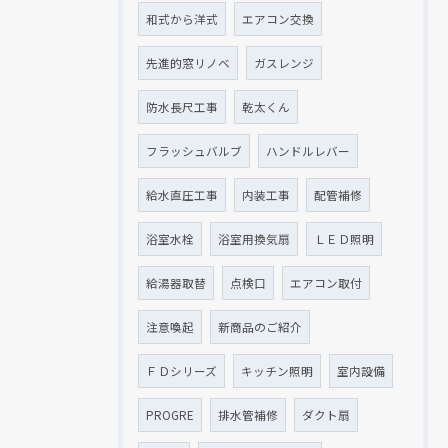
和式から洋式
エアコン交換
先進的窓リノベ
ガスレンジ
防水長尺工事
乾太くん
フラッシュバルブ
ハンドルレバー
給水直圧工事
内装工事
配管補修
浴室水栓
浴室用換気扇
ＬＥＤ照明
給湯器取替
点検口
エアコン取付
注意喚起
新商品のご紹介
ＦＤシリーズ
キッチン照明
室内設備
PROGRE
排水管補修
ダクト扇