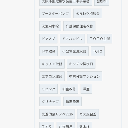
大阪市指定給水装置工事事業者
会所枡
ブースターポンプ
水まわり相談会
洗濯用水栓
介護保険住宅改修
ドアノブ
ドアハンドル
ＴＯＴＯ主催
ドア取替
小型電気温水器
TOTO
キッチン取替
キッチン排水口
エアコン取替
中古分譲マンション
リビング
和室改修
洋室
クリナップ
物置設置
先進的窓リノベ2026
ガス風呂釜
手すり
在来風呂
散水栓