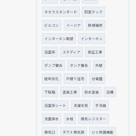
タカラスタンダード
四変テック
ビルコン
イージア
鉄柵補修
インターホン取替
インターホン
浴室床
ステディア
直圧工事
ポンプ撤去
タンク撤去
外壁
経年劣化
戸建て住宅
分電盤
下駄箱
塗装工事
防水塗装
浴槽
浴室床シート
洗濯水栓
手洗器
洗面排水
水栓
換気レジスター
換気口
ダクト換気扇
ＵＶ除菌機能