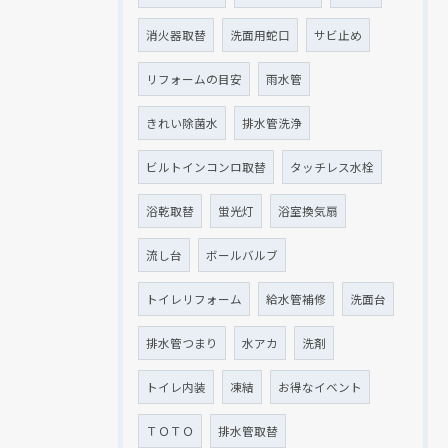
消火器取替
洗面用蛇口
サビ止め
リフォームの目安
雨水管
きれい除菌水
排水管洗浄
ビルトインコンロ取替
タッチレス水栓
浴乾取替
蛍光灯
浴室換気扇
流し台
ボールバルブ
トイレリフォーム
給水管補修
洗面台
排水管つまり
水アカ
洗剤
トイレ内装
凍結
お得なイベント
ＴＯＴＯ
排水管取替