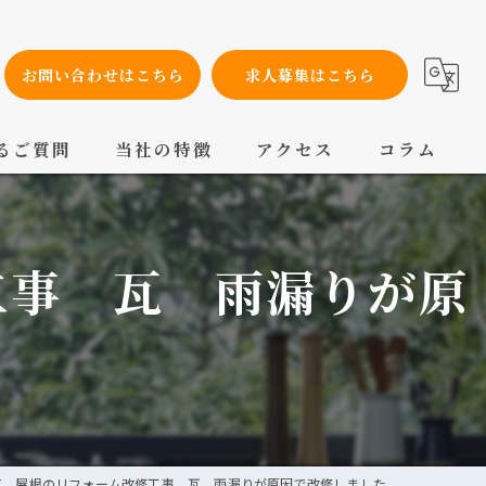
お問い合わせはこちら
求人募集はこちら
るご質問
当社の特徴
アクセス
コラム
設備工事
工事 瓦 雨漏りが原
内装工事
メンテナンス
配管工事
交換
区 屋根のリフォーム改修工事 瓦 雨漏りが原因で改修しました