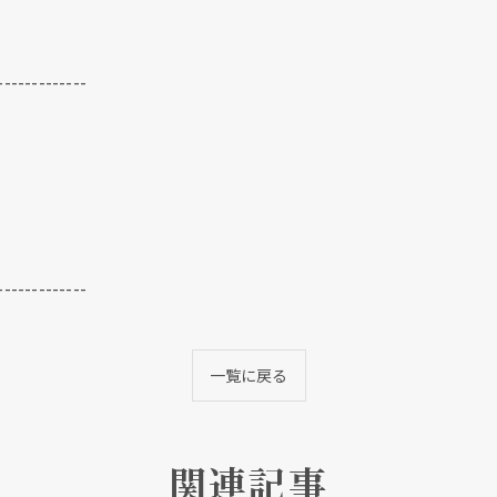
-------------
-------------
一覧に戻る
関連記事