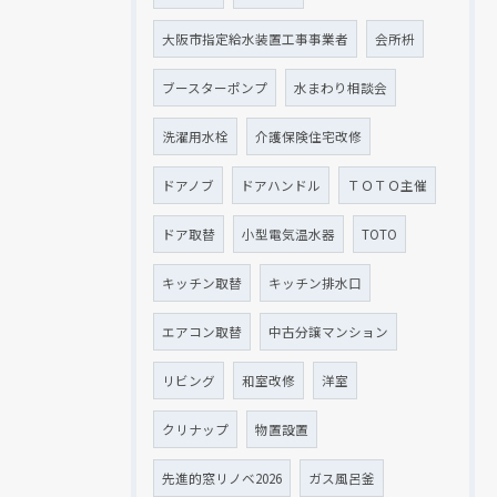
大阪市指定給水装置工事事業者
会所枡
ブースターポンプ
水まわり相談会
洗濯用水栓
介護保険住宅改修
ドアノブ
ドアハンドル
ＴＯＴＯ主催
ドア取替
小型電気温水器
TOTO
キッチン取替
キッチン排水口
エアコン取替
中古分譲マンション
リビング
和室改修
洋室
クリナップ
物置設置
先進的窓リノベ2026
ガス風呂釜