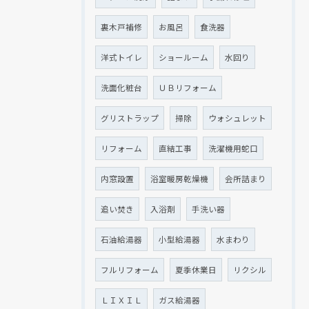
裏木戸補修
お風呂
食洗器
洋式トイレ
ショールーム
水回り
現在、新聞に入っている折込チラシです。
現在、新聞に入っている折込チラシです。
洗面化粧台
ＵＢリフォーム
グリストラップ
掃除
ウォシュレット
リフォーム
直結工事
洗濯機用蛇口
内窓設置
浴室暖房乾燥機
会所詰まり
追い焚き
入浴剤
手洗い器
石油給湯器
小型給湯器
水まわり
クリックでチラシのページにジャンプします
クリックでチラシのページにジャンプします
フルリフォーム
夏季休業日
リクシル
ＬＩＸＩＬ
ガス給湯器