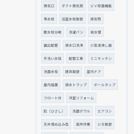
換気口
ダクト換気扇
ＵＶ除菌機能
単水栓
浴室水栓取替
排気筒
散水栓分岐
洗濯パン
給水管
露出配管
排水口洗浄
小型湯沸し器
手洗い水栓
配管工事
ミニキッチン
洗面水栓
建具取替
室内ドア
屋内設置
排水トラップ
ボールタップ
フロート弁
洋室リフォーム
庇（ひさし）
洗面ボウル
エアコン
天井埋め込み型
高所作業
ＵＢ取替