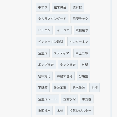
手すり
在来風呂
散水栓
タカラスタンダード
四変テック
ビルコン
イージア
鉄柵補修
インターホン取替
インターホン
浴室床
ステディア
直圧工事
ポンプ撤去
タンク撤去
外壁
経年劣化
戸建て住宅
分電盤
下駄箱
塗装工事
防水塗装
浴槽
浴室床シート
洗濯水栓
手洗器
洗面排水
水栓
換気レジスター