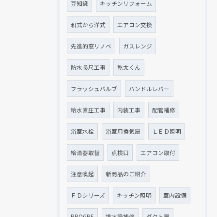
豆知識
キッチンリフォーム
和式から洋式
エアコン交換
先進的窓リノベ
ガスレンジ
防水長尺工事
乾太くん
フラッシュバルブ
ハンドルレバー
給水直圧工事
内装工事
配管補修
浴室水栓
浴室用換気扇
ＬＥＤ照明
給湯器取替
点検口
エアコン取付
注意喚起
新商品のご紹介
ＦＤシリーズ
キッチン照明
室内設備
PROGRE
排水管補修
ダクト扇