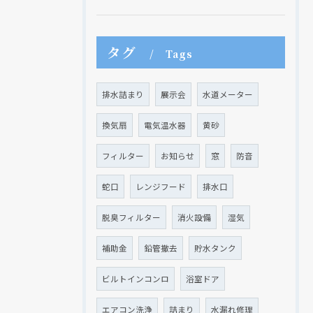
タグ
Tags
排水詰まり
展示会
水道メーター
換気扇
電気温水器
黄砂
フィルター
お知らせ
窓
防音
蛇口
レンジフード
排水口
脱臭フィルター
消火設備
湿気
補助金
鉛管撤去
貯水タンク
ビルトインコンロ
浴室ドア
エアコン洗浄
詰まり
水漏れ修理