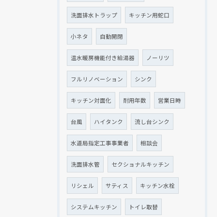
洗面排水トラップ
キッチン用蛇口
小ネタ
自動開閉
温水暖房機能付き給湯器
ノーリツ
フルリノベーション
シンク
キッチン対面化
耐用年数
営業日時
台風
ハイタンク
流し台シンク
水道局指定工事事業者
相談会
洗面排水管
セクショナルキッチン
リシェル
サティス
キッチン水栓
システムキッチン
トイレ取替