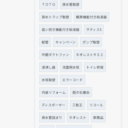
ＴＯＴＯ
排水管取替
排水トラップ取替
暖房機能付き給湯器
追い焚き機能付き給湯器
サティスS
配管
キャンペーン
ポンプ取替
中間ダクトファン
ネオレストＲＳ２
湯沸し器
洗面用水栓
トイレ修理
水栓取替
エラーコード
内装リフォーム
庭の石撤去
ディスポーザー
三乾王
リコール
排水管詰まり
ネオレスト
新商品