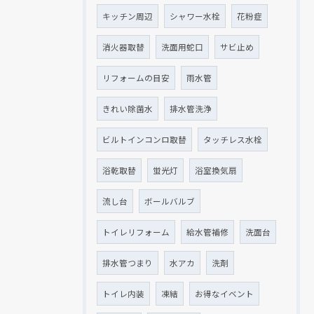
キッチン周辺
シャワー水栓
花粉症
消火器取替
洗面用蛇口
サビ止め
リフォームの目安
雨水管
きれい除菌水
排水管洗浄
ビルトインコンロ取替
タッチレス水栓
浴乾取替
蛍光灯
浴室換気扇
流し台
ボールバルブ
トイレリフォーム
給水管補修
洗面台
排水管つまり
水アカ
洗剤
トイレ内装
凍結
お得なイベント