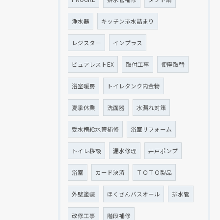
浄水器
キッチン排水詰まり
レジスター
インプラス
ピュアレストEX
取付工事
便座取替
浴室暖房
トイレタンク内金物
夏季休業
洗面器
水漏れ対策
受水槽給水管補修
浴室リフォーム
トイレ移設
漏水修理
井戸ポンプ
浴室
カード決済
ＴＯＴＯ製品
外壁塗装
ほくさんバスオール
排水管
改修工事
階段補修